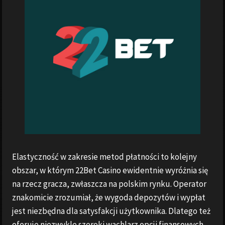
Elastyczność w zakresie metod płatności to kolejny
obszar, w którym 22Bet Casino ewidentnie wyróżnia się
na rzecz gracza, zwłaszcza na polskim rynku. Operator
znakomicie zrozumiał, że wygoda depozytów i wypłat
jest niezbędna dla satysfakcji użytkownika. Dlatego też
oferuje niezwykle szeroki wachlarz opcji finansowych.