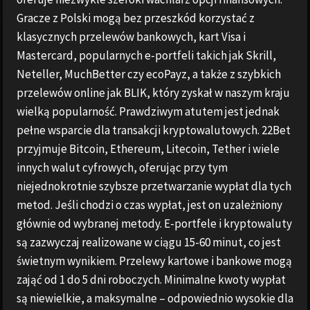
Gracze z Polski mogą bez przeszkód korzystać z
klasycznych przelewów bankowych, kart Visa i
Mastercard, popularnych e-portfeli takich jak Skrill,
Neteller, MuchBetter czy ecoPayz, a także z szybkich
przelewów online jak BLIK, który zyskał w naszym kraju
wielką popularność. Prawdziwym atutem jest jednak
pełne wsparcie dla transakcji kryptowalutowych. 22Bet
przyjmuje Bitcoin, Ethereum, Litecoin, Tether i wiele
innych walut cyfrowych, oferując przy tym
niejednokrotnie szybsze przetwarzanie wypłat dla tych
metod. Jeśli chodzi o czas wypłat, jest on uzależniony
głównie od wybranej metody. E-portfele i kryptowaluty
są zazwyczaj realizowane w ciągu 15-60 minut, co jest
świetnym wynikiem. Przelewy kartowe i bankowe mogą
zająć od 1 do 5 dni roboczych. Minimalne kwoty wypłat
są niewielkie, a maksymalne – odpowiednio wysokie dla