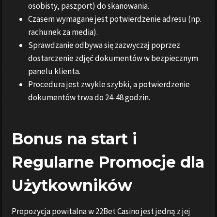
osobisty, paszport) do skanowania.
Czasem wymagane jest potwierdzenie adresu (np.
rachunek za media).
Sprawdzanie odbywa się zazwyczaj poprzez
dostarczenie zdjęć dokumentów w bezpiecznym
panelu klienta.
Procedura jest zwykle szybki, a potwierdzenie
dokumentów trwa do 24-48 godzin.
Bonus na start i
Regularne Promocje dla
Użytkowników
Propozycja powitalna w 22Bet Casino jest jedną z jej