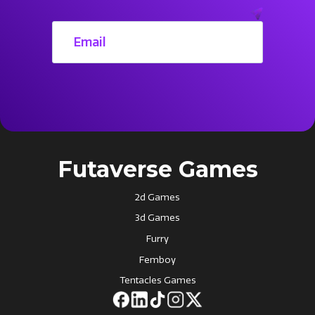
Futaverse Games
2d Games
3d Games
Furry
Femboy
Tentacles Games