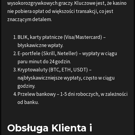
wysokorozgrywkowych graczy. Kluczowe jest, że kasino
nie pobiera opłat od większości transakcji, co jest
znaczącym detalem.
BLIK, karty płatnicze (Visa/Mastercard) –
błyskawiczne wpłaty.
E-portfele (Skrill, Neteller) – wypłaty w ciągu
paru minut do 24 godzin.
Kryptowaluty (BTC, ETH, USDT) –
najbłyskawiczniejsze wypłaty, często w ciągu
godziny.
Przelew bankowy – 1-5 dni roboczych, w zależności
od banku.
Obsługa Klienta i