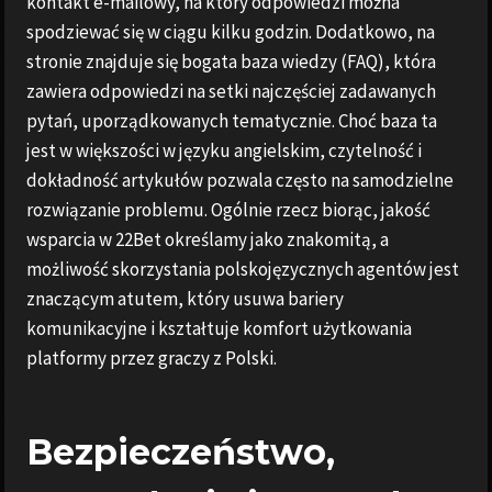
kontakt e-mailowy, na który odpowiedzi można
spodziewać się w ciągu kilku godzin. Dodatkowo, na
stronie znajduje się bogata baza wiedzy (FAQ), która
zawiera odpowiedzi na setki najczęściej zadawanych
pytań, uporządkowanych tematycznie. Choć baza ta
jest w większości w języku angielskim, czytelność i
dokładność artykułów pozwala często na samodzielne
rozwiązanie problemu. Ogólnie rzecz biorąc, jakość
wsparcia w 22Bet określamy jako znakomitą, a
możliwość skorzystania polskojęzycznych agentów jest
znaczącym atutem, który usuwa bariery
komunikacyjne i kształtuje komfort użytkowania
platformy przez graczy z Polski.
Bezpieczeństwo,