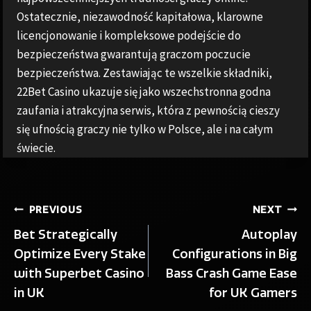
Ostatecznie, niezawodność kapitałowa, klarowne
licencjonowanie i kompleksowe podejście do
bezpieczeństwa gwarantują graczom poczucie
bezpieczeństwa. Zestawiając te wszelkie składniki,
22Bet Casino ukazuje się jako wszechstronna godna
zaufania i atrakcyjna serwis, która z pewnością cieszy
się ufnością graczy nie tylko w Polsce, ale i na całym
świecie.
Post
PREVIOUS
NEXT
Bet Strategically
Autoplay
navigation
Optimize Every Stake
Configurations in Big
with Superbet Casino
Bass Crash Game Ease
in UK
for UK Gamers