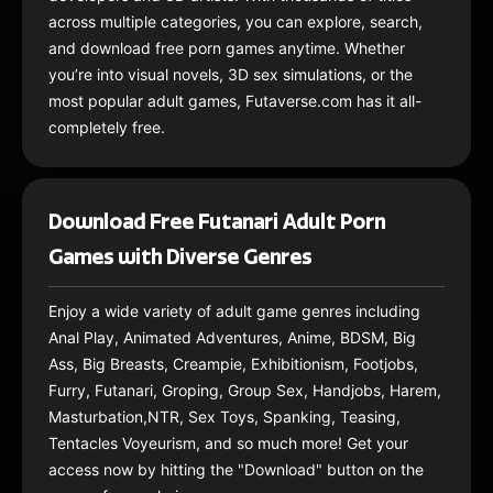
across multiple categories, you can explore, search,
and download free porn games anytime. Whether
you’re into visual novels, 3D sex simulations, or the
most popular adult games, Futaverse.com has it all-
completely free.
Download Free Futanari Adult Porn
Games with Diverse Genres
Enjoy a wide variety of adult game genres including
Anal Play, Animated Adventures, Anime, BDSM, Big
Ass, Big Breasts, Creampie, Exhibitionism, Footjobs,
Furry, Futanari, Groping, Group Sex, Handjobs, Harem,
Masturbation,NTR, Sex Toys, Spanking, Teasing,
Tentacles Voyeurism, and so much more! Get your
access now by hitting the "Download" button on the