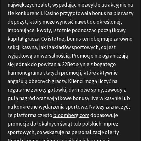
największych zalet, wypadając niezwykle atrakcyjnie na
tle konkurencji. Kasino przygotowała bonus na pierwszy
depozyt, który może wynosić nawet do określonej,
imponującej kwoty, istotnie podnosząc początkowy
kapitał gracza. Co istotne, bonus ten obejmuje zarówno
sekcji kasyna, jak i zakładów sportowych, co jest
wyjątkową uniwersalnością. Promocje nie ograniczają
się jednak do powitania. 22Bet słynie z bogatego
harmonogramu stałych promocji, które aktywnie
angażują obecnych graczy. Klienci mogą liczyć na
regularne zwroty gotówki, darmowe spiny, zawody z
pulą nagród oraz wyjątkowe bonusy live w kasynie lub
na konkretne wydarzenia sportowe. Należy zaznaczyć,
że platforma często
bloomberg.com
dopasowuje
promocje do lokalnych świąt lub polskich imprez
sportowych, co wskazuje na personalizację oferty.
Przed skorzystaniem z jakiejkolwiek promocji,