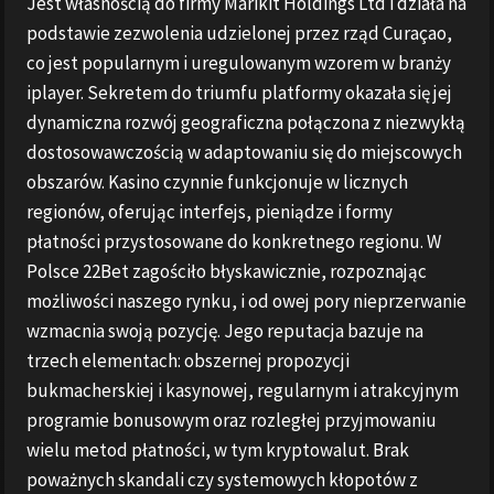
Jest własnością do firmy Marikit Holdings Ltd i działa na
podstawie zezwolenia udzielonej przez rząd Curaçao,
co jest popularnym i uregulowanym wzorem w branży
iplayer. Sekretem do triumfu platformy okazała się jej
dynamiczna rozwój geograficzna połączona z niezwykłą
dostosowawczością w adaptowaniu się do miejscowych
obszarów. Kasino czynnie funkcjonuje w licznych
regionów, oferując interfejs, pieniądze i formy
płatności przystosowane do konkretnego regionu. W
Polsce 22Bet zagościło błyskawicznie, rozpoznając
możliwości naszego rynku, i od owej pory nieprzerwanie
wzmacnia swoją pozycję. Jego reputacja bazuje na
trzech elementach: obszernej propozycji
bukmacherskiej i kasynowej, regularnym i atrakcyjnym
programie bonusowym oraz rozległej przyjmowaniu
wielu metod płatności, w tym kryptowalut. Brak
poważnych skandali czy systemowych kłopotów z