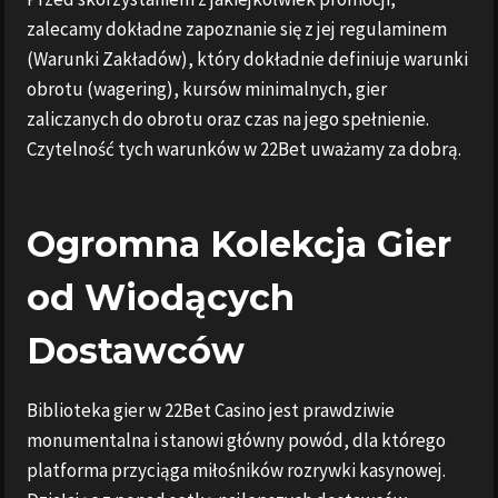
zalecamy dokładne zapoznanie się z jej regulaminem
(Warunki Zakładów), który dokładnie definiuje warunki
obrotu (wagering), kursów minimalnych, gier
zaliczanych do obrotu oraz czas na jego spełnienie.
Czytelność tych warunków w 22Bet uważamy za dobrą.
Ogromna Kolekcja Gier
od Wiodących
Dostawców
Biblioteka gier w 22Bet Casino jest prawdziwie
monumentalna i stanowi główny powód, dla którego
platforma przyciąga miłośników rozrywki kasynowej.