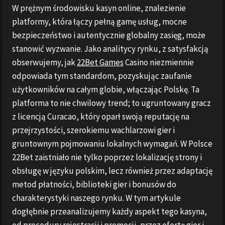
W prężnym środowisku kasyn online, znalezienie
platformy, która łączy pełną gamę usług, mocne
bezpieczeństwo i autentycznie globalny zasięg, może
stanowić wyzwanie. Jako analitycy rynku, z satysfakcją
obserwujemy, jak
22Bet Games
Casino niezmiennie
odpowiada tym standardom, pozyskując zaufanie
użytkowników na całym globie, włączając Polskę. Ta
platforma to nie chwilowy trend; to ugruntowany gracz
z licencją Curacao, który oparł swoją reputację na
przejrzystości, szerokiemu wachlarzowi gier i
gruntownym pojmowaniu lokalnych wymagań. W Polsce
22Bet zaistniało nie tylko poprzez lokalizację strony i
obsługę w języku polskim, lecz również przez adaptację
metod płatności, biblioteki gier i bonusów do
charakterystyki naszego rynku. W tym artykule
dogłębnie przeanalizujemy każdy aspekt tego kasyna,
od procedury rejestracji i promocji, przez ofertę gier i