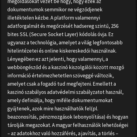
megoldásokat vezet be hogy, hogy ezek az
dokumentumok semmikor ne végződjenek
illetéktelen kézbe. A platform valamennyi
adatforgalmát és megőrzését hadsereg szintű, 256
bites SSL (Secure Socket Layer) kódolás óvja. Ez
ugyanaz a technológia, amelyet a világ legfontosabb
hitelintézetei és online kiskereskedői használnak.
Lényegében ez azt jelenti, hogy valamennyi, a
webböngésződ és a kaszinó kiszolgálói között mozgó
információ értelmezhetetlen szöveggé változik,
amelyet csak a fogadó tud megfejteni. Emellett a
kaszinó szabályos adatvédelmi szabályzatot használ,
amely definiálja, hogy miféle dokumentumokat
gyűjtenek, azok mire használhatók fel(pl.
beazonosítás, pénzmozgások lebonyolítása) és hogyan
tárolják megazokat. A magyar felhasználók lehetőségei
– az adatokhoz való hozzáférés, a javítás, a törlés –