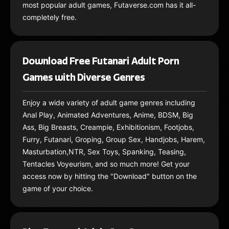
most popular adult games, Futaverse.com has it all-
completely free.
Download Free Futanari Adult Porn
Games with Diverse Genres
Enjoy a wide variety of adult game genres including
Anal Play, Animated Adventures, Anime, BDSM, Big
Ass, Big Breasts, Creampie, Exhibitionism, Footjobs,
Furry, Futanari, Groping, Group Sex, Handjobs, Harem,
Masturbation,NTR, Sex Toys, Spanking, Teasing,
Tentacles Voyeurism, and so much more! Get your
access now by hitting the "Download" button on the
game of your choice.