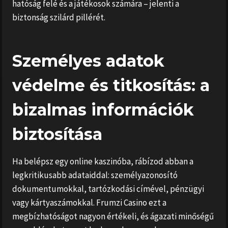
hatóság felé és a játékosok számára – jelenti a
biztonság szilárd pillérét.
Személyes adatok
védelme és titkosítás: a
bizalmas információk
biztosítása
Ha belépsz egy online kaszinóba, rábízod abban a
legkritikusabb adataiddal: személyazonosító
dokumentumokkal, tartózkodási címével, pénzügyi
vagy kártyaszámokkal. Frumzi Casino ezt a
megbízhatóságot nagyon értékeli, és ágazati minőségű