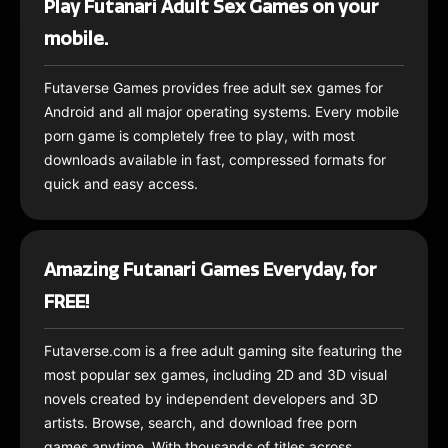
Play Futanari Adult Sex Games on your
mobile.
Futaverse Games provides free adult sex games for
Android and all major operating systems. Every mobile
porn game is completely free to play, with most
downloads available in fast, compressed formats for
quick and easy access.
Amazing Futanari Games Everyday, for
FREE!
Futaverse.com is a free adult gaming site featuring the
most popular sex games, including 2D and 3D visual
novels created by independent developers and 3D
artists. Browse, search, and download free porn
games anytime. With thousands of titles across