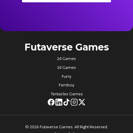
Futaverse Games
2d Games
3d Games
Furry
Femboy
Tentacles Games
© 2026 Futaverse Games. All Right Reserved.