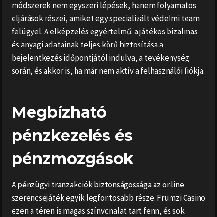
módszerek nem egyszeri lépések, hanem folyamatos
eljárások részei, amiket egy specializált védelmi team
felügyel. A elképzelés egyértelmű: a játékos bizalmas
és anyagi adatainak teljes körű biztosítása a
bejelentkezés időpontjától indulva, a tevékenység
során, és akkor is, ha már nem aktív a felhasználói fiókja.
Megbízható
pénzkezelés és
pénzmozgások
A pénzügyi tranzakciók biztonságossága az online
szerencsejáték egyik legfontosabb része. Frumzi Casino
ezen a téren is magas színvonalat tart fenn, és sok