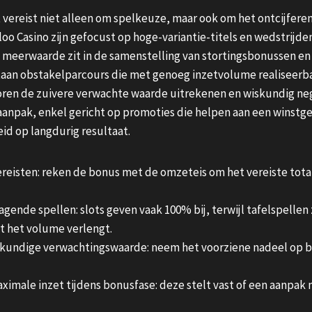
 vereist niet alleen om spelkeuze, maar ook om het ontcijfere
oo Casino zijn gefocust op hoge-variantie-titels en wedstrijd
e meerwaarde zit in de samenstelling van stortingsbonussen en 
taan obstakelparcours die met genoeg inzetvolume realiseerba
voren de zuivere verwachte waarde uitrekenen en wiskundig n
aanpak, enkel gericht op promoties die helpen aan een winstge
id op langdurig resultaat.
vereisten: reken de bonus met de omzeteis om het vereiste tota
gende spellen: slots geven vaak 100% bij, terwijl tafelspellen
t het volume verlengt.
kundige verwachtingswaarde: neem het voorziene nadeel op ba
ximale inzet tijdens bonusfase: deze stelt vast of een aanpak 