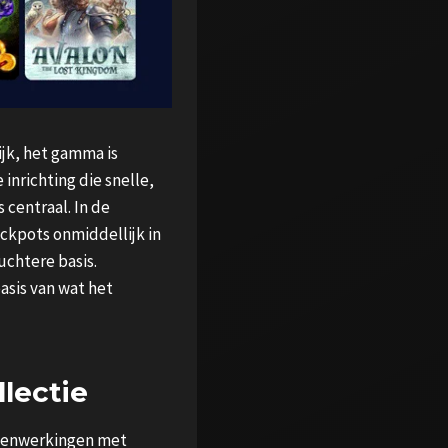
ijk, het gamma is
 inrichting die snelle,
 centraal. In de
ackpots onmiddellijk in
nuchtere basis.
asis van wat het
lectie
samenwerkingen met