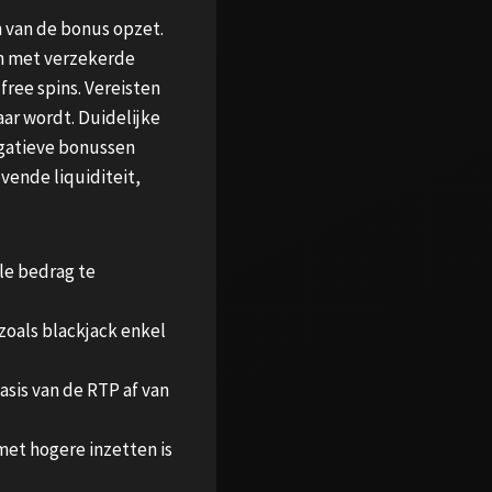
n van de bonus opzet.
en met verzekerde
free spins. Vereisten
ar wordt. Duidelijke
egatieve bonussen
vende liquiditeit,
le bedrag te
 zoals blackjack enkel
sis van de RTP af van
met hogere inzetten is