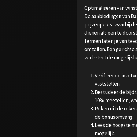
Optimaliseren van winst
De aanbiedingen van Bal
prijzenpools, waarbij d
dienen als een te doors
termen laten je van te
omzeilen. Een gerichte 
verbetert de mogelijkhe
Verifieer de inzet
vaststellen.
Bestudeer de bijdra
10% meetellen, wa
Reken uit de reken
de bonusomvang.
Lees de hoogste ma
mogelijk.