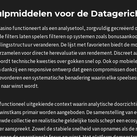
lpmiddelen voor de Datageric
Casino functioneert als een analysetool, zorgvuldig gecreëerd
e filters laten spelers filteren op systemen zoals bonusaankoo
lingsstructuur veranderen. De lijst met favorieten biedt de m
erzamelen voor directe herevaluatie van rendement. Discreet 
ordt technische kwesties over gokken snel op. Ook op mobiel
 dankzij een responsive ontwerp dat geen compromissen doet
evorderen een systematische benadering waarin elke speelses
naar winst wordt.
 functioneel uitgekiende context waarin analytische doorzicht
 winstkans primair worden aangeboden. De samenstelling van e
de collectie en realistische geldelijke tools schept een eco
r aanspreekt. Zowel de stabiele snelheid van opnames als de 