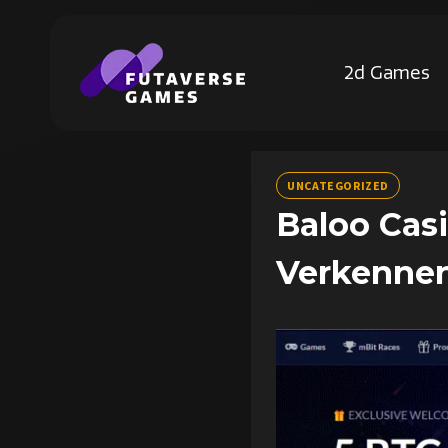
Skip
to
content
2d Games
UNCATEGORIZED
Baloo Cas
Verkennen