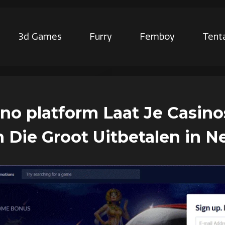
3d Games
Furry
Femboy
Tent
ino platform Laat Je Casin
 Die Groot Uitbetalen in N