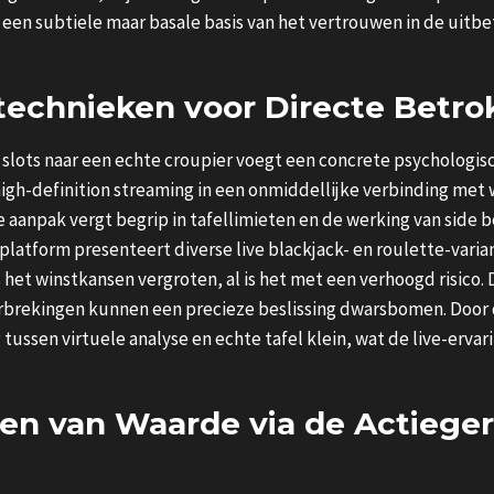
een subtiele maar basale basis van het vertrouwen in de uitbe
technieken voor Directe Betr
e slots naar een echte croupier voegt een concrete psychologis
gh-definition streaming in een onmiddellijke verbinding met w
 aanpak vergt begrip in tafellimieten en de werking van side b
 platform presenteert diverse live blackjack- en roulette-varia
het winstkansen vergroten, al is het met een verhoogd risico. 
erbrekingen kunnen een precieze beslissing dwarsbomen. Door d
 tussen virtuele analyse en echte tafel klein, wat de live-erva
en van Waarde via de Actieger