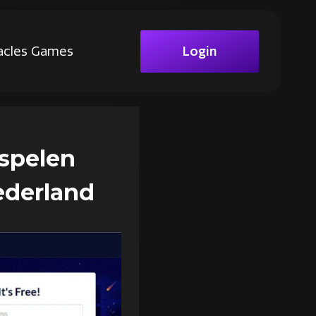
acles Games
Login
ospelen
ederland