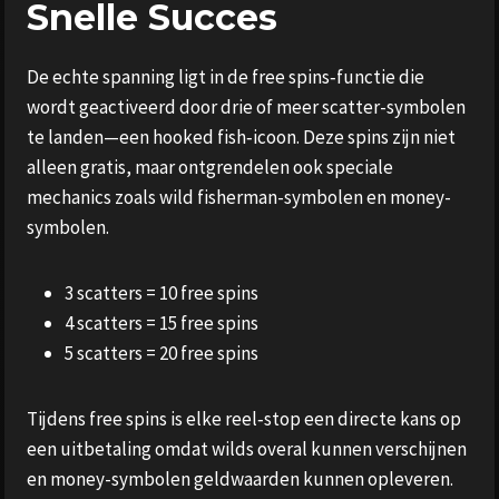
Snelle Succes
De echte spanning ligt in de free spins‑functie die
wordt geactiveerd door drie of meer scatter-symbolen
te landen—een hooked fish‑icoon. Deze spins zijn niet
alleen gratis, maar ontgrendelen ook speciale
mechanics zoals wild fisherman-symbolen en money-
symbolen.
3 scatters = 10 free spins
4 scatters = 15 free spins
5 scatters = 20 free spins
Tijdens free spins is elke reel‑stop een directe kans op
een uitbetaling omdat wilds overal kunnen verschijnen
en money-symbolen geldwaarden kunnen opleveren.