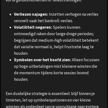
Verliezen najagen:
Inzetten verhogen na verlies
versnelt vaak het bankroll‑verlies.
Volatiliteit negeren:
Spelers kunnen
ontmoedigd raken door lange droge periodes;
begrijpen dat medium‑high volatiliteit betekent
dat variatie normaal is, helpt frustratie laag te
houden.
Symbolen over het hoofd zien:
Alleen focussen
op hoge uitbetalingen mist kleinere winsten die
de momentum tijdens korte sessies levend
houden.
Een duidelijke strategie is essentieel: blijf binnen je
limieten, let op symbolenpatronen en vier kleine
winsten als onderdeel van je vooruitgang naar grotere