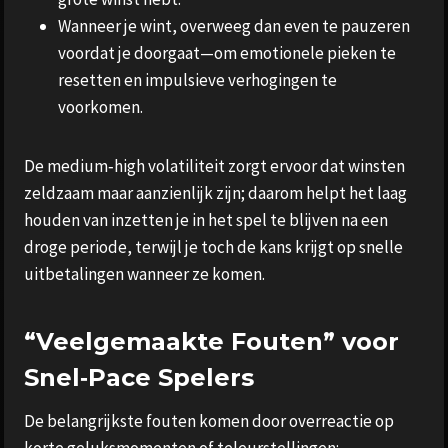
Wanneer je wint, overweeg dan even te pauzeren
voordat je doorgaat—om emotionele pieken te
resetten en impulsieve verhogingen te
voorkomen.
De medium‑high volatiliteit zorgt ervoor dat winsten
zeldzaam maar aanzienlijk zijn; daarom helpt het laag
houden van inzetten je in het spel te blijven na een
droge periode, terwijl je toch de kans krijgt op snelle
uitbetalingen wanneer ze komen.
“Veelgemaakte Fouten” voor
Snel‑Pace Spelers
De belangrijkste fouten komen door overreactie op
korte geluksmomenten of teleurstellingen: