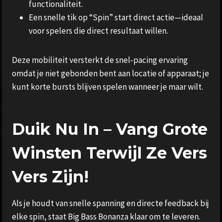
functionaliteit.
Een snelle tik op “Spin” start direct actie—ideaal
voor spelers die direct resultaat willen.
Deze mobiliteit versterkt de snel‑pacing ervaring
omdat je niet gebonden bent aan locatie of apparaat; je
kunt korte bursts blijven spelen wanneer je maar wilt.
Duik Nu In – Vang Grote
Winsten Terwijl Ze Vers
Vers Zijn!
Als je houdt van snelle spanning en directe feedback bij
elke spin, staat Big Bass Bonanza klaar om te leveren.