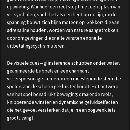
opwinding. Wanneer een reel stopt met een splash van
vis-symbolen, voelt het als een beet op de lijn, en de
spanning bouwt zich bijna meteen op. Gokkers die van
adrenaline houden, worden van nature aangetrokken
door omgevingen die snelle winsten en snelle
uitbetalingscycli simuleren.
De visuele cues—glinsterende schubben onder water,
geanimeerde bubbels en een charmant
visserspersonage—creëren een meeslepende sfeer die
spelers aan de scherm gekluister houdt. Het ontwerp
van het spel benadrukt beweging: draaiende reels,
knipperende winsten en dynamische geluidseffecten
die het gevoel versterken dat je in een oogwenk iets
groots vangt.