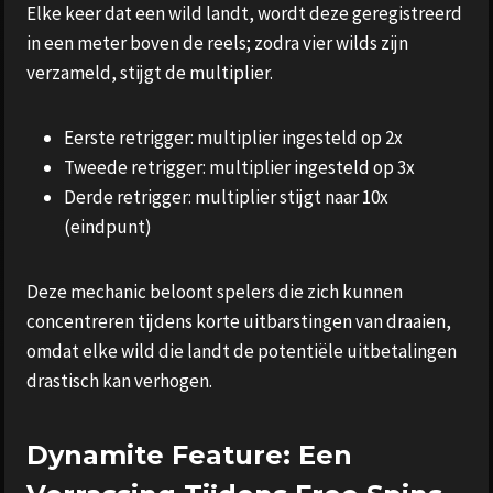
Elke keer dat een wild landt, wordt deze geregistreerd
in een meter boven de reels; zodra vier wilds zijn
verzameld, stijgt de multiplier.
Eerste retrigger: multiplier ingesteld op 2x
Tweede retrigger: multiplier ingesteld op 3x
Derde retrigger: multiplier stijgt naar 10x
(eindpunt)
Deze mechanic beloont spelers die zich kunnen
concentreren tijdens korte uitbarstingen van draaien,
omdat elke wild die landt de potentiële uitbetalingen
drastisch kan verhogen.
Dynamite Feature: Een