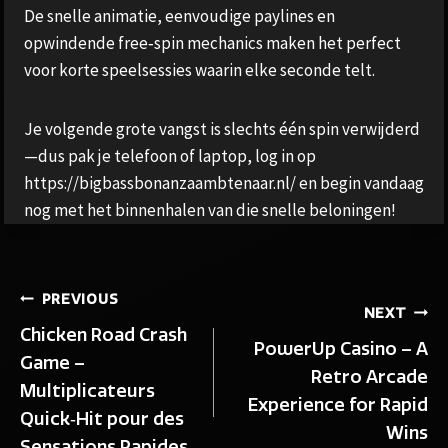
De snelle animatie, eenvoudige paylines en
opwindende free‑spin mechanics maken het perfect
voor korte speelsessies waarin elke seconde telt.
Je volgende grote vangst is slechts één spin verwijderd
—dus pak je telefoon of laptop, log in op
https://bigbassbonanzaambtenaar.nl/ en begin vandaag
nog met het binnenhalen van die snelle beloningen!
Post
PREVIOUS
NEXT
Chicken Road Crash
navigation
PowerUp Casino – A
Game –
Retro Arcade
Multiplicateurs
Experience for Rapid
Quick‑Hit pour des
Wins
Sensations Rapides