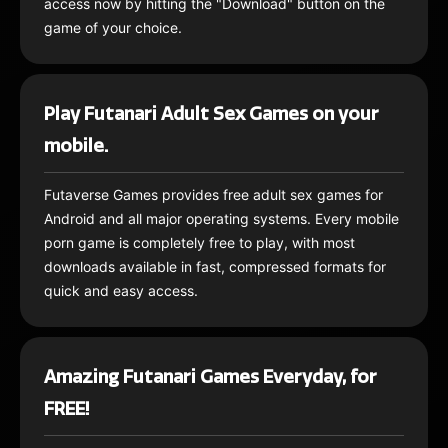
access now by hitting the "Download" button on the
game of your choice.
Play Futanari Adult Sex Games on your
mobile.
Futaverse Games provides free adult sex games for
Android and all major operating systems. Every mobile
porn game is completely free to play, with most
downloads available in fast, compressed formats for
quick and easy access.
Amazing Futanari Games Everyday, for
FREE!