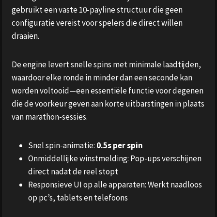
gebruikt een vaste 10‑payline structuur die geen
configuratie vereist voor spelers die direct willen
draaien.
De engine levert snelle spins met minimale laadtijden,
waardoor elke ronde in minder dan een seconde kan
worden voltooid—een essentiële functie voor degenen
die de voorkeur geven aan korte uitbarstingen in plaats
van marathon-sessies.
Snel spin-animatie:
0.5s per spin
Onmiddellijke winstmelding: Pop-ups verschijnen
direct nadat de reel stopt
Responsieve UI op alle apparaten: Werkt naadloos
op pc’s, tablets en telefoons