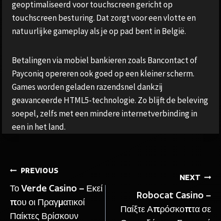
geoptimaliseerd voor touchscreen gericht op
touchscreen besturing. Dat zorgt voor een vlotte en
natuurlijke gameplay als je op pad bent in België.
Betalingen via mobiel bankieren zoals Bancontact of
Payconiq opereren ook goed op een kleiner scherm.
Games worden geladen razendsnel dankzij
geavanceerde HTML5-technologie. Zo blijft de beleving
soepel, zelfs met een mindere internetverbinding in
een in het land.
Post
PREVIOUS
NEXT
Το Verde Casino – Εκεί
navigation
Robocat Casino –
που οι Πραγματικοί
Παίξτε Απρόσκοπτα σε
Παίκτες Βρίσκουν