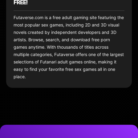
FREE!
Futaverse.com is a free adult gaming site featuring the
most popular sex games, including 2D and 3D visual
novels created by independent developers and 3D
artists. Browse, search, and download free porn
games anytime. With thousands of titles across
multiple categories, Futaverse offers one of the largest
selections of Futanari adult games online, making it
easy to find your favorite free sex games all in one
place.