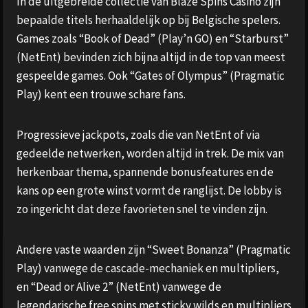
In de uitgebreide collectie van Blaze Spins Casino zijn
bepaalde titels herhaaldelijk op bij Belgische spelers.
Games zoals “Book of Dead” (Play’n GO) en “Starburst”
(NetEnt) bevinden zich bijna altijd in de top van meest
gespeelde games. Ook “Gates of Olympus” (Pragmatic
Play) kent een trouwe schare fans.
Progressieve jackpots, zoals die van NetEnt of via
gedeelde netwerken, worden altijd in trek. De mix van
herkenbaar thema, spannende bonusfeatures en de
kans op een grote winst vormt de ranglijst. De lobby is
zo ingericht dat deze favorieten snel te vinden zijn.
Andere vaste waarden zijn “Sweet Bonanza” (Pragmatic
Play) vanwege de cascade-mechaniek en multipliers,
en “Dead or Alive 2” (NetEnt) vanwege de
legendarische free spins met sticky wilds en multipliers