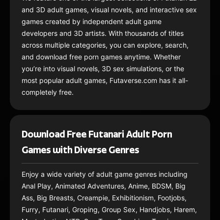
and 3D adult games, visual novels, and interactive sex
games created by independent adult game
developers and 3D artists. With thousands of titles
across multiple categories, you can explore, search,
and download free porn games anytime. Whether
you’re into visual novels, 3D sex simulations, or the
most popular adult games, Futaverse.com has it all-
completely free.
Download Free Futanari Adult Porn
Games with Diverse Genres
Enjoy a wide variety of adult game genres including
Anal Play, Animated Adventures, Anime, BDSM, Big
Ass, Big Breasts, Creampie, Exhibitionism, Footjobs,
Furry, Futanari, Groping, Group Sex, Handjobs, Harem,