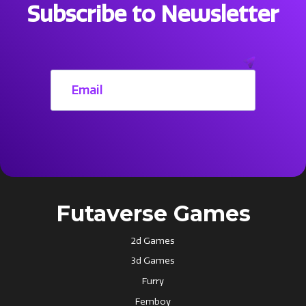
Subscribe to Newsletter
Futaverse Games
2d Games
3d Games
Furry
Femboy