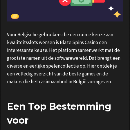
Voor Belgische gebruikers die een ruime keuze aan
kwaliteitsslots wensen is Blaze Spins Casino een
interessante keuze. Het platform samenwerkt met de
grootste namen uit de softwarewereld. Dat brengt een
diverse en eerlijke spelencollectie op. Hier ontdek je
een volledig overzicht van de beste games en de
makers die het casinoaanbod in België vormgeven.
Een Top Bestemming
voor