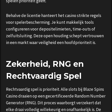
spelen prioriteit geeft.
Behalve de licentie hanteert het casino strikte regels
voor spelerbescherming. Je kunt makkelijk tools
configureren voor depositelimieten, time-outs of
zelfuitsluiting. Deze open houding schept vertrouwen
in een markt waar veiligheid een hoofdprioriteit is.
Zekerheid, RNG en
Rechtvaardig Spel
Rechtvaardig spel is prioriteit. Alle slots bij Blaze Spins
Casino draaien op een gecertificeerde Random Number
Generator (RNG). Dit proces waarborgt verzekert dat
elke draai volledig willekeurig en onafhankelijk is. De