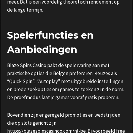
meer. Dat is een voordelig theoretisch rendement op
de lange termijn.
Spelerfuncties en
Aanbiedingen
Blaze Spins Casino pakt de spelervaring aan met
praktische opties die Belgen prefereren. Keuzes als
“Quick Spin”, “Autoplay” met uitgebreide instellingen
en brede zoekopties om games te zoeken zijn de norm.
De proefmodus laat je games vooraf gratis proberen.
Bovendien zijn er geregeld promoties en wedstrijden
die op slots gericht zijn
https://blazespinscasinoo.com/nl-be
. Bijvoorbeeld free