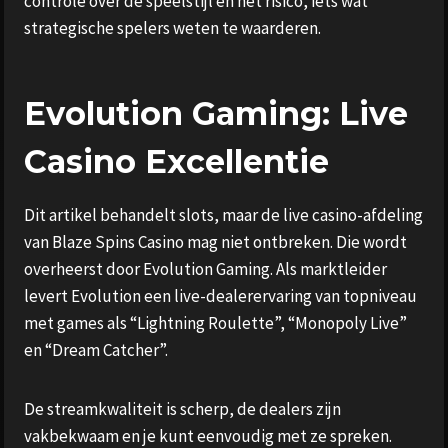
controle over de speelstijl en het risico, iets wat
strategische spelers weten te waarderen.
Evolution Gaming: Live
Casino Excellentie
Dit artikel behandelt slots, maar de live casino-afdeling
van Blaze Spins Casino mag niet ontbreken. Die wordt
overheerst door Evolution Gaming. Als marktleider
levert Evolution een live-dealerervaring van topniveau
met games als “Lightning Roulette”, “Monopoly Live”
en “Dream Catcher”.
De streamkwaliteit is scherp, de dealers zijn
vakbekwaam en je kunt eenvoudig met ze spreken.