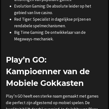
Evolution Gaming: De absolute leider op het
gebied van live casino.
Red Tiger: Specialist in dagelijkse prijzen en
rendabele spelmechanismen.
Big Time Gaming: De ontwikkelaar van de
Megaways-mechaniek.
Play’n GO:
Kampioenner van de
Mobiele Gokkasten
Play’n GO heeft een sterke naam gemaakt met games
die perfect zijn afgestemd op mobiel spelen. De