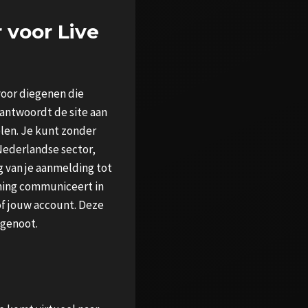
 voor Live
voor diegenen die
eantwoordt de site aan
elen. Je kunt zonder
 Nederlandse sector,
g van je aanmelding tot
ning communiceert in
of jouw account. Deze
dgenoot.