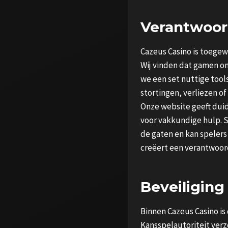
Verantwoor
Cazeus Casino is toegew
Wij vinden dat gamen o
we een set nuttige tool
stortingen, verliezen of
Onze website geeft duid
voor vakkundige hulp. S
de gaten en kan spelers
creëert een verantwoord 
Beveiliging
Binnen Cazeus Casino is
Kansspelautoriteit ver