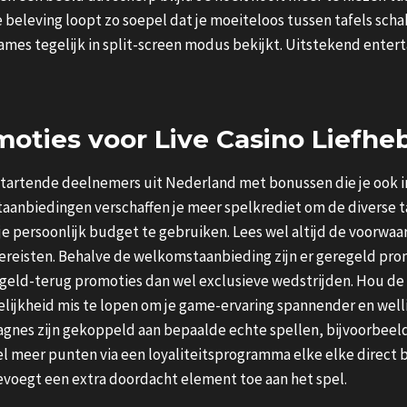
 beleving loopt zo soepel dat je moeiteloos tussen tafels scha
ames tegelijk in split-screen modus bekijkt. Uitstekend enterta
oties voor Live Casino Liefhe
tartende deelnemers uit Nederland met bonussen die je ook in
anbiedingen verschaffen je meer spelkrediet om de diverse ta
e persoonlijk budget te gebruiken. Lees wel altijd de voorwaa
reisten. Behalve de welkomstaanbieding zijn er geregeld prom
 geld-terug promoties dan wel exclusieve wedstrijden. Hou d
ijkheid mis te lopen om je game-ervaring spannender en welli
gnes zijn gekoppeld aan bepaalde echte spellen, bijvoorbeeld 
l meer punten via een loyaliteitsprogramma elke elke direct b
oevoegt een extra doordacht element toe aan het spel.