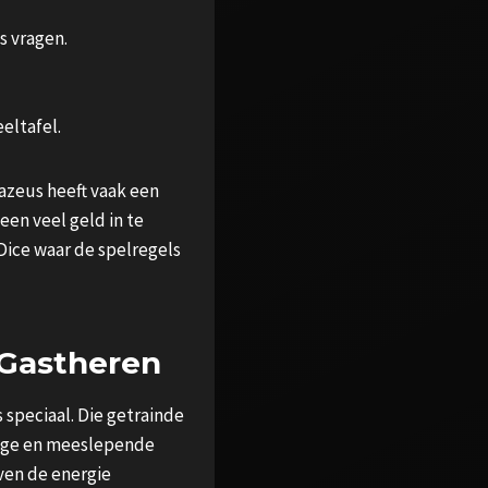
s vragen.
eeltafel.
 Cazeus heeft vaak een
een veel geld in te
 Dice waar de spelregels
 Gastheren
speciaal. Die getrainde
llige en meeslepende
ven de energie