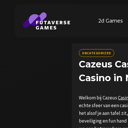
Skip
to
content
2d Games
UNCATEGORIZED
Cazeus Ca
Casino in
Welkom bij Cazeus
Casi
echte sfeer van een casin
het alsof je aan tafel z
beveiliging en fun han