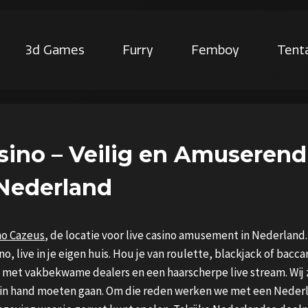
3d Games
Furry
Femboy
Tent
sino – Veilig en Amuserend
 Nederland
no Cazeus
, de locatie voor live casino amusement in Nederland.
o, live in je eigen huis. Hou je van roulette, blackjack of baccar
it, met vakbekwame dealers en een haarscherpe live stream. Wij 
d in hand moeten gaan. Om die reden werken we met een Nederl