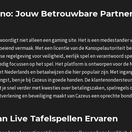
no: Jouw Betrouwbare Partner
oordigt niet alleen een gaming site. Het is een medestander 
boeiend vermaak. Met een licentie van de Kansspelautoriteit b
e regelgeving voor veiligheid, eerlijk spel en verantwoord sp
ledig focussen op het spel. Het platform is ontworpen voor de
t Nederlands en betaalwijzen die hier populair zijn. Met ingan
gst, ben je bij Cazeus in goede handen. De klantenondersteu
 je snel verder met kwesties over betalingszaken, spelregels 
tverlening en beveiliging maakt van Cazeus een oprechte bon
an Live Tafelspellen Ervaren