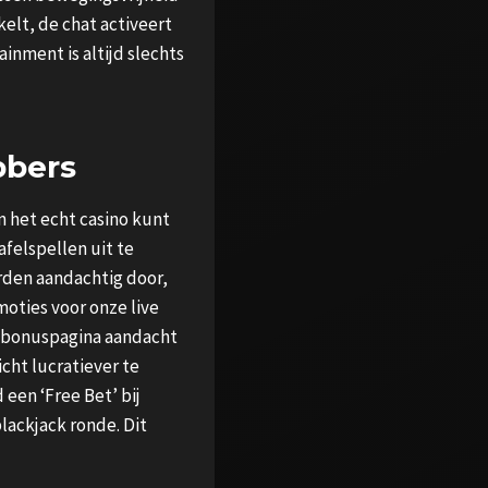
kelt, de chat activeert
inment is altijd slechts
bbers
 het echt casino kunt
felspellen uit te
rden aandachtig door,
oties voor onze live
e bonuspagina aandacht
cht lucratiever te
een ‘Free Bet’ bij
lackjack ronde. Dit