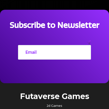
Subscribe to Newsletter
Futaverse Games
2d Games