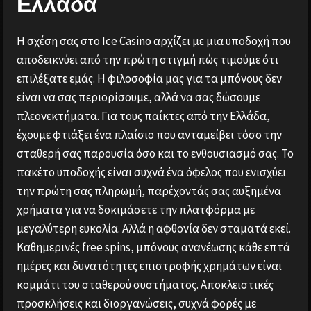
Ελλάδα
Η σχέση σας στο Ice Casino αρχίζει με μια υποδοχή που
αποδεικνύει από την πρώτη στιγμή πώς τιμούμε ότι
επιλέξατε εμάς. Η φιλοσοφία μας για τα μπόνους δεν
είναι να σας περιορίσουμε, αλλά να σας δώσουμε
πλεονεκτήματα. Για τους παίκτες από την Ελλάδα,
έχουμε φτιάξει ένα πλαίσιο που ανταμείβει τόσο την
σταθερή σας παρουσία όσο και το ενθουσιασμό σας. Το
πακέτο υποδοχής είναι συχνά ένα όφελος που ενισχύει
την πρώτη σας πληρωμή, παρέχοντάς σας αυξημένα
χρήματα για να δοκιμάσετε την πλατφόρμα με
μεγαλύτερη ευκολία. Αλλά η αφθονία δεν σταματά εκεί.
Καθημερινές free spins, μπόνους ανανέωσης κάθε επτά
ημέρες και δυνατότητες επιστροφής χρημάτων είναι
κομμάτι του σταθερού συστήματος. Αποκλειστικές
προσκλήσεις και διοργανώσεις, συχνά φορές με