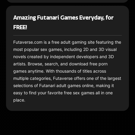
Amazing Futanari Games Everyday, for
FREE!
Futaverse.com is a free adult gaming site featuring the
most popular sex games, including 2D and 3D visual
novels created by independent developers and 3D
artists. Browse, search, and download free porn
games anytime. With thousands of titles across
multiple categories, Futaverse offers one of the largest
selections of Futanari adult games online, making it
easy to find your favorite free sex games all in one
place.