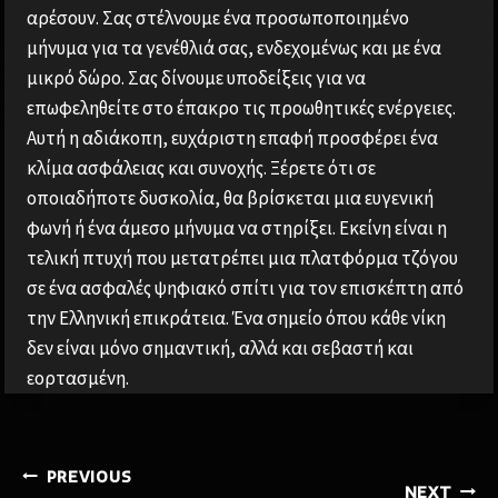
αρέσουν. Σας στέλνουμε ένα προσωποποιημένο
μήνυμα για τα γενέθλιά σας, ενδεχομένως και με ένα
μικρό δώρο. Σας δίνουμε υποδείξεις για να
επωφεληθείτε στο έπακρο τις προωθητικές ενέργειες.
Αυτή η αδιάκοπη, ευχάριστη επαφή προσφέρει ένα
κλίμα ασφάλειας και συνοχής. Ξέρετε ότι σε
οποιαδήποτε δυσκολία, θα βρίσκεται μια ευγενική
φωνή ή ένα άμεσο μήνυμα να στηρίξει. Εκείνη είναι η
τελική πτυχή που μετατρέπει μια πλατφόρμα τζόγου
σε ένα ασφαλές ψηφιακό σπίτι για τον επισκέπτη από
την Ελληνική επικράτεια. Ένα σημείο όπου κάθε νίκη
δεν είναι μόνο σημαντική, αλλά και σεβαστή και
εορτασμένη.
Post
PREVIOUS
NEXT