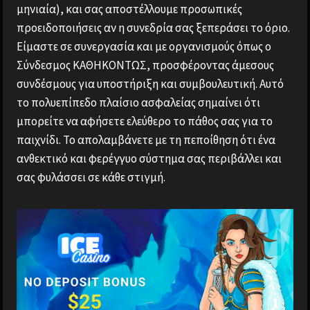
μηνιαία), και σας αποστέλλουμε προσωπικές
προειδοποιήσεις αν η συνεδρία σας ξεπεράσει το όριο.
Είμαστε σε συνεργασία και με οργανισμούς όπως ο
Σύνδεσμος ΚΑΘΗΚΟΝΤΩΣ, προσφέροντας άμεσους
συνδέσμους για υποστήριξη και συμβουλευτική. Αυτό
το πολυεπίπεδο πλαίσιο ασφαλείας σημαίνει ότι
μπορείτε να αφήσετε ελεύθερο το πάθος σας για το
παιχνίδι. Το απολαμβάνετε με τη πεποίθηση ότι ένα
ανθεκτικό και φερέγγυο σύστημα σας περιβάλλει και
σας φυλάσσει σε κάθε στιγμή.