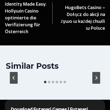
Identity Made Easy:
navigation
HugoBets Casino –
Hollywin Casino
Dołącz do akcji na
optimierte die
żywo w każdej chwili
Verifizierung für
w Polsce
Österreich
Similar Posts
Download Futanari Games | Futanari