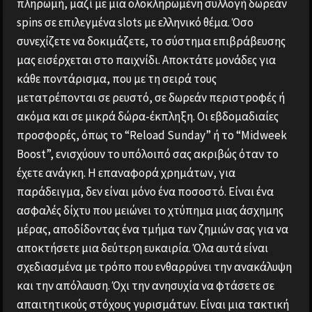
πληρωμή, μαζί με μια ολοκληρωμένη συλλογή δωρεάν
spins σε επιλεγμένα slots με ελληνικό θέμα. Όσο
συνεχίζετε να δοκιμάζετε, το σύστημα επιβράβευσης
μας εισέρχεται στο παιχνίδι. Αποκτάτε μονάδες για
κάθε ποντάρισμα, που με τη σειρά τους
μετατρέπονται σε ρευστό, σε δωρεάν περιστροφές ή
ακόμα και σε μικρά δώρα-έκπληξη. Οι εβδομαδιαίες
προσφορές, όπως το “Reload Sunday” ή το “Midweek
Boost”, ενισχύουν το υπόλοιπό σας ακριβώς όταν το
έχετε ανάγκη. Η επαναφορά χρημάτων, για
παράδειγμα, δεν είναι μόνο ένα ποσοστό. Είναι ένα
ασφαλές δίχτυ που μειώνει το χτύπημα μιας άσχημης
μέρας, αποδίδοντας ένα τμήμα των ζημιών σας για να
αποκτήσετε μια δεύτερη ευκαιρία. Όλα αυτά είναι
σχεδιασμένα με τρόπο που ενθαρρύνει την ανακάλυψη
και την απόλαυση. Όχι την ανησυχία να φτάσετε σε
απαιτητικούς στόχους γυρισμάτων. Είναι μια τακτική