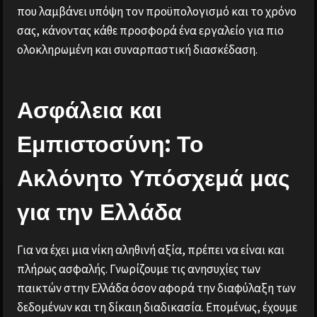
που λαμβάνει υπόψη τον προϋπολογισμό και το χρόνο
σας, κάνοντας κάθε προσφορά ένα εργαλείο για πιο
ολοκληρωμένη και συναρπαστική διασκέδαση.
Ασφάλεια και
Εμπιστοσύνη: Το
Ακλόνητο Υπόσχεμά μας
για την Ελλάδα
Για να έχει μια νίκη αληθινή αξία, πρέπει να είναι και
πλήρως ασφαλής. Γνωρίζουμε τις ανησυχίες των
παικτών στην Ελλάδα όσον αφορά την διαφύλαξη των
δεδομένων και τη δίκαιη διαδικασία. Επομένως, έχουμε