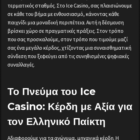
τερματικός σταθμός. Στο Ice Casino, σας πλαισιώνουμε
σε κάθε του βήμα με ενθουσιασμό, κάνοντας κάθε
παιχνίδι μια μοναδική περιπέτεια. Αυτή η δέσμευση
βρίσκει χώρο σε πραγματικές πράξεις. Στον τρόπο
που σας προσκαλούμε, στον τρόπο που τιμούμε μαζί
σας ένα μεγάλο κέρδος, χτίζοντας μια συναισθηματική
σύνδεση που ξεφεύγει από τις συνηθισμένες ψηφιακές
συναλλαγές.
Το Πνεύμα του Ice
Casino: Κέρδη με Αξία για
τον Ελληνικό Παίκτη
Αδιαφορούμε για τα ανώνυμα, μηχανικά κέρδη. Η