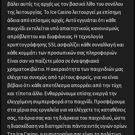
βάλει αυτές τις αρχές ως τον βασικό λίθο του συνόλου
της λειτουργίας. Το Ice Casino λειτουργεί με επίσημη
άδεια από επίσημες αρχές. Αυτό εγγυάται ότι κάθε
παιχνίδι εκτελείται υπό απαιτητικούς κανονισμούς
απρόβλεπτου και διαφάνειας. Η τεχνολογία
κρυπτογράφησης SSL ασφαλίζει κάθε συναλλαγή και
κάθε κομμάτι των προσωπικών σας πληροφοριών.
Είναι σαν να παίζετε μέσα σε ένα ψηφιακό
χρηματοκιβώτιο. Η ακεραιότητα των παιχνιδιών μας
ελέγχεται συνεχώς από τρίτους φορείς, για να είναι
βέβαιο ότι κάθε αποτέλεσμα απορρέει από την τύχη
και τίποτα άλλο. Ενθαρρύνουμε επίσης ενεργά την
ελεγχόμενη συμπεριφορά στο παιχνίδι. Προσφέρουμε
στα χέρια σας εργαλεία για να ελέγχετε τις καταθέσεις
σας, τα όρια σας και τη διάρκεια του παιχνιδιού, ώστε
η διασκέδαση να διατηρείται πάντα εντός υγιών ορίων.
Στο Ice Casino, η εμπιστοσύνη σας είναι το πολύτιμο