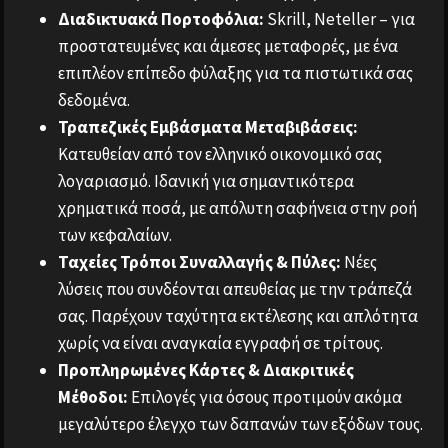
Διαδικτυακά Πορτοφόλια:
Skrill, Neteller – για
προστατευμένες και άμεσες μεταφορές, με ένα
επιπλέον επίπεδο φύλαξης για τα πιστωτικά σας
δεδομένα.
Τραπεζικές Εμβάσματα Μεταβιβάσεις:
Κατευθείαν από τον ελληνικό οικονομικό σας
λογαριασμό. Ιδανική για σημαντικότερα
χρηματικά ποσά, με απόλυτη σαφήνεια στην ροή
των κεφαλαίων.
Ταχείες Τρόποι Συναλλαγής & Πύλες:
Νέες
λύσεις που συνδέονται απευθείας με την τράπεζά
σας. Παρέχουν ταχύτητα εκτέλεσης και απλότητα
χωρίς να είναι αναγκαία εγγραφή σε τρίτους.
Προπληρωμένες Κάρτες & Διακριτικές
Μέθοδοι:
Επιλογές για όσους προτιμούν ακόμα
μεγαλύτερο έλεγχο των δαπανών των εξόδων τους.