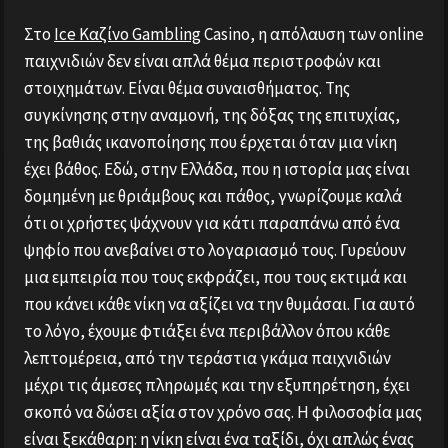
Στο
Ice Καζίνο Gambling
Casino, η απόλαυση των online
παιχνιδιών δεν είναι απλά θέμα περιστροφών και
στοιχημάτων. Είναι θέμα συναισθήματος. Της
συγκίνησης στην αναμονή, της δόξας της επιτυχίας,
της βαθιάς ικανοποίησης που έρχεται όταν μια νίκη
έχει βάθος. Εδώ, στην Ελλάδα, που η ιστορία μας είναι
δομημένη με θριάμβους και πάθος, γνωρίζουμε καλά
ότι οι χρήστες ψάχνουν για κάτι παραπάνω από ένα
ψηφίο που ανεβαίνει στο λογαριασμό τους. Γυρεύουν
μια εμπειρία που τους εκφράζει, που τους εκτιμά και
που κάνει κάθε νίκη να αξίζει να την θυμάσαι. Για αυτό
το λόγο, έχουμε φτιάξει ένα περιβάλλον όπου κάθε
λεπτομέρεια, από την τεράστια γκάμα παιχνιδιών
μέχρι τις άμεσες πληρωμές και την εξυπηρέτηση, έχει
σκοπό να δώσει αξία στον χρόνο σας. Η φιλοσοφία μας
είναι ξεκάθαρη: η νίκη είναι ένα ταξίδι, όχι απλώς ένας