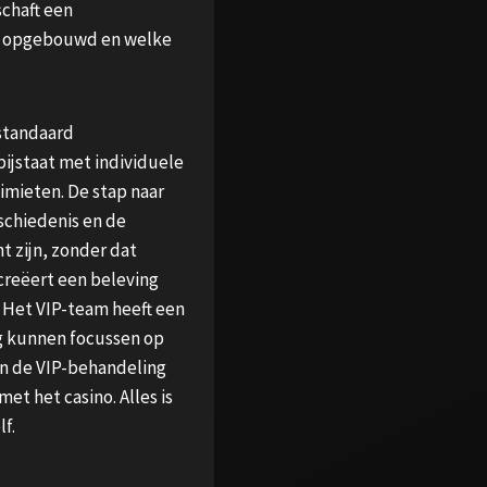
schaft een
eft opgebouwd en welke
 standaard
ijstaat met individuele
imieten. De stap naar
schiedenis en de
t zijn, zonder dat
creëert een beleving
. Het VIP-team heeft een
ig kunnen focussen op
en de VIP-behandeling
et het casino. Alles is
f.