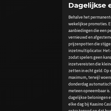
Dagelijkse 
Behalve het permanente 
wekelijkse promoties. E
aanbiedingen die een p
vernieuwd en afgestemd
prijzenpotten die stijg
inzetmultiplicator. Het
zodat spelers geen kans 
inzetvereisten die klei
zetten in echt geld. O
maximum, terwijl woensd
donderdag automatisch 
meteen opneembaar is. 
dagelijkse beloningen 
elke dag bij Kaasino Ca
extra tegoed op dat hu