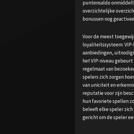
puntensaldo onmiddellij
overzichtelijke overzic
bonussen nog geactive
Voor de meest toegewij
loyaliteitssysteem. VIP
aanbiedingen, uitnodig
het VIP-niveau gebeurt 
regelmaat van bezoeken.
spelers zich zorgen hoe
van uniciteit en erkenn
reputatie voor zijn bes
hun favoriete spellen 
beleeft elke speler zich
gericht om de speler ee