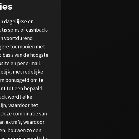
ies
n dagelijkse en
is spins of cashback-
en voortdurend
igere toernooien met
p basis van de hoogste
site en per e-mail,
elijk, met redelijke
 om bonusgeld om te
ent tot een bepaald
back wordt elke
ijn, waardoor het
. Deze combinatie van
an extra’s, waardoor
emen, bouwen zo een
 waardering houdt de