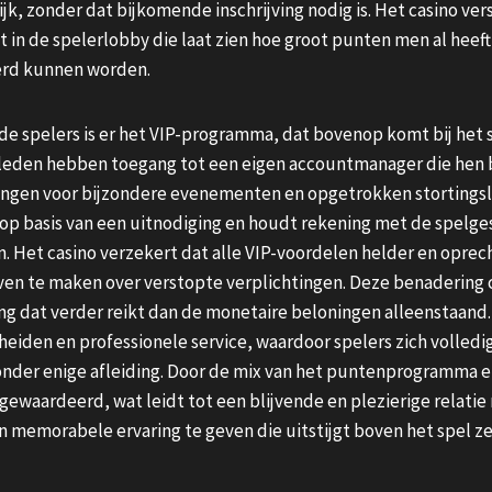
k, zonder dat bijkomende inschrijving nodig is. Het casino ver
ht in de spelerlobby die laat zien hoe groot punten men al he
erd kunnen worden.
de spelers is er het VIP-programma, dat bovenop komt bij het
-leden hebben toegang tot een eigen accountmanager die hen b
ingen voor bijzondere evenementen en opgetrokken stortingsl
op basis van een uitnodiging en houdt rekening met de spelge
 Het casino verzekert dat alle VIP-voordelen helder en oprech
ven te maken over verstopte verplichtingen. Deze benadering 
ing dat verder reikt dan de monetaire beloningen alleenstaand
cheiden en professionele service, waardoor spelers zich volled
zonder enige afleiding. Door de mix van het puntenprogramma 
 gewaardeerd, wat leidt tot een blijvende en plezierige relatie m
n memorabele ervaring te geven die uitstijgt boven het spel zel