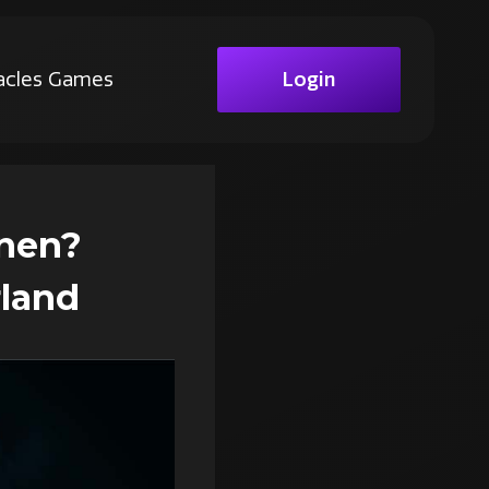
acles Games
Login
nnen?
rland