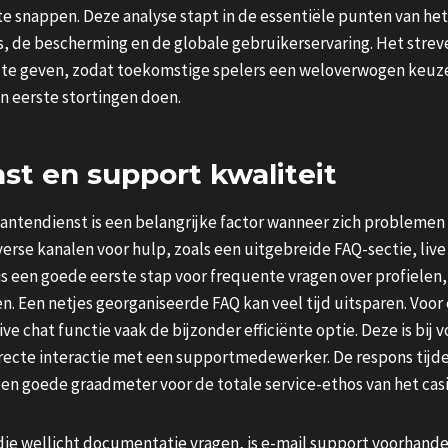
e snappen. Deze analyse stapt in de essentiële punten van het 
, de bescherming en de globale gebruikerservaring. Het strev
t te geven, zodat toekomstige spelers een weloverwogen keu
un eerste stortingen doen.
st en support kwaliteit
lantendienst is een belangrijke factor wanneer zich problemen
erse kanalen voor hulp, zoals een uitgebreide FAQ-sectie, live
is een goede eerste stap voor frequente vragen over profielen
. Een netjes georganiseerde FAQ kan veel tijd uitsparen. Voor 
ive chat functie vaak de bijzonder efficiënte optie. Deze is bij 
recte interactie met een supportmedewerker. De respons tijde
een goede graadmeter voor de totale service-ethos van het cas
die wellicht documentatie vragen, is e-mail support voorhand