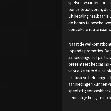
spelvoorwaarden, precie
bonus te activeren, de
uitbetaling haalbaar is
de bonus te beschouwen 
een zekere route naar w
Naast de welkomstbonus
lopende promoties. Dez
aanbiedingen of partici
presenteert het casino 
voor elke euro die ze p
exclusieve beloningen.
aanbiedingen kunnen va
speelstijl; een cashbac
eenmalige hoog-risico 