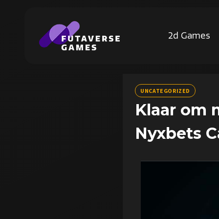
Skip
to
content
2d Games
UNCATEGORIZED
Klaar om 
Nyxbets C