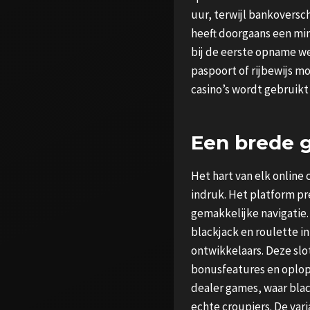
uur, terwijl bankoversc
heeft doorgaans een mi
bij de eerste opname we
paspoort of rijbewijs m
casino’s wordt gebruikt
Een brede g
Het hart van elk online 
indruk. Het platform pr
gemakkelijke navigatie. 
blackjack en roulette i
ontwikkelaars. Deze slo
bonusfeatures en oplope
dealer games, waar blac
echte croupiers. De var