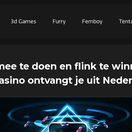
3d Games
Furry
Femboy
Tent
mee te doen en flink te wi
asino ontvangt je uit Nede