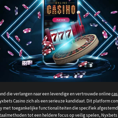
and die verlangen naar een levendige en vertrouwde online
cas
yxbets Casino zich als een serieuze kandidaat. Dit platform c
y met toegankelijke functionaliteiten die specifiek afgestemd 
aalmethoden tot een heldere focus op veilig spelen, Nyxbets 