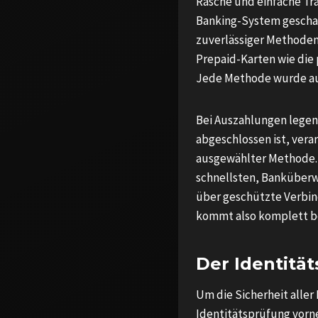
Rasche und einfache Tra
Banking-System geschaf
zuverlässiger Methoden 
Prepaid-Karten wie die
Jede Methode wurde auf
Bei Auszahlungen legen 
abgeschlossen ist, vera
ausgewählter Methode. W
schnellsten, Banküberw
über geschützte Verbin
kommt also komplett bei
Der Identitä
Um die Sicherheit aller
Identitätsprüfung vorneh