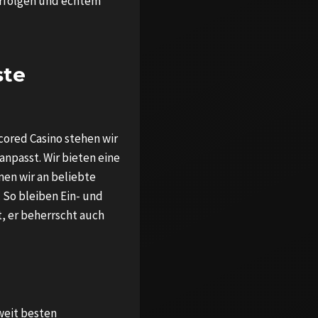
Erfolgen und echtem
ste
Scored Casino stehen wir
npasst. Wir bieten eine
men wir an beliebte
So bleiben Ein- und
, er beherrscht auch
weit besten