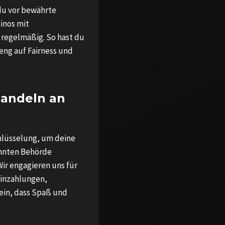
du vor bewährte
sinos mit
t regelmäßig. So hast du
reng auf Fairness und
Handeln an
chlüsselung, um deine
annten Behörde
ir engagieren uns für
Einzahlungen,
sein, dass Spaß und