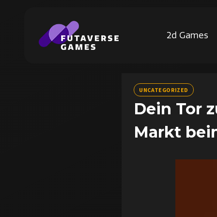
Skip
to
content
2d Games
UNCATEGORIZED
Dein Tor 
Markt bei