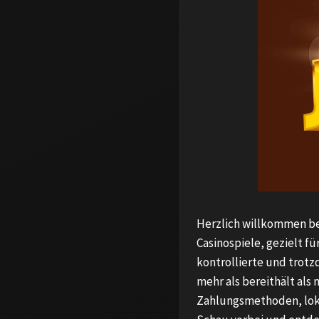
Herzlich willkommen b
Casinospiele, gezielt fü
kontrollierte und trot
mehr als bereithält als
Zahlungsmethoden, loka