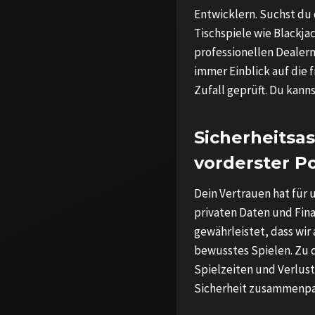
Entwicklern. Suchst du
Tischspiele wie Blackja
professionellen Dealern
immer Einblick auf die f
Zufall geprüft. Du kann
Sicherheitsa
vorderster Po
Dein Vertrauen hat für
privaten Daten und Fin
gewährleistet, dass wir
bewusstes Spielen. Zu 
Spielzeiten und Verlust
Sicherheit zusammenpa