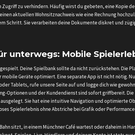
 Zugriff zu verhindern. Häufig wirst du gebeten, eine Kopie d
 einen aktuellen Wohnsitznachweis wie eine Rechnung hochzu
em Schritt. Sie verarbeiten deine Dokumente diskret und zügi
ür unterwegs: Mobile Spielerle
espielt. Deine Spielbank sollte da nicht zurückstehen. Die P
ür mobile Geräte optimiert. Eine separate App ist nicht nötig. N
der Tablets, rufe unsere Seite auf und logge dich wie gewohnt
ng-Optionen und der Kundendienst sind sofort griffbereit. Die 
usgelegt. Sie hat eine intuitive Navigation und optimierte Ob
loses Spielerlebnis ohne Abstriche bei Grafik oder Performance
-Bahn sitzt, in einem Münchner Café wartest oder daheim in H
ckpot-Spielen, Live-Händlern und deinem Konto ist stets nur 