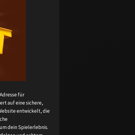
 Adresse für
ert auf eine sichere,
Website entwickelt, die
sche
um dein Spielerlebnis.