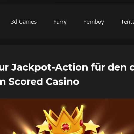
3d Games
Furry
Femboy
Tent
zur Jackpot-Action für den
m Scored Casino