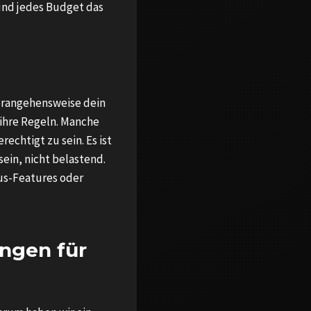
 und jedes Budget das
erangehensweise dein
 ihre Regeln. Manche
echtigt zu sein. Es ist
ein, nicht belastend.
nus-Features oder
ungen für