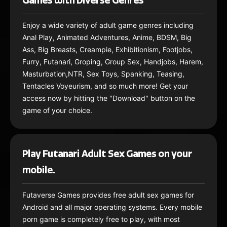
Games with Diverse Genres
Enjoy a wide variety of adult game genres including
Anal Play, Animated Adventures, Anime, BDSM, Big
Ass, Big Breasts, Creampie, Exhibitionism, Footjobs,
Furry, Futanari, Groping, Group Sex, Handjobs, Harem,
Masturbation,NTR, Sex Toys, Spanking, Teasing,
Tentacles Voyeurism, and so much more! Get your
access now by hitting the "Download" button on the
game of your choice.
Play Futanari Adult Sex Games on your
mobile.
Futaverse Games provides free adult sex games for
Android and all major operating systems. Every mobile
porn game is completely free to play, with most