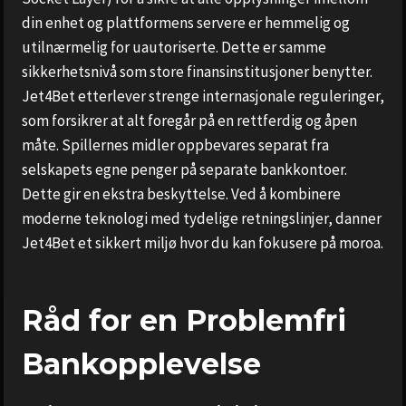
din enhet og plattformens servere er hemmelig og
utilnærmelig for uautoriserte. Dette er samme
sikkerhetsnivå som store finansinstitusjoner benytter.
Jet4Bet etterlever strenge internasjonale reguleringer,
som forsikrer at alt foregår på en rettferdig og åpen
måte. Spillernes midler oppbevares separat fra
selskapets egne penger på separate bankkontoer.
Dette gir en ekstra beskyttelse. Ved å kombinere
moderne teknologi med tydelige retningslinjer, danner
Jet4Bet et sikkert miljø hvor du kan fokusere på moroa.
Råd for en Problemfri
Bankopplevelse