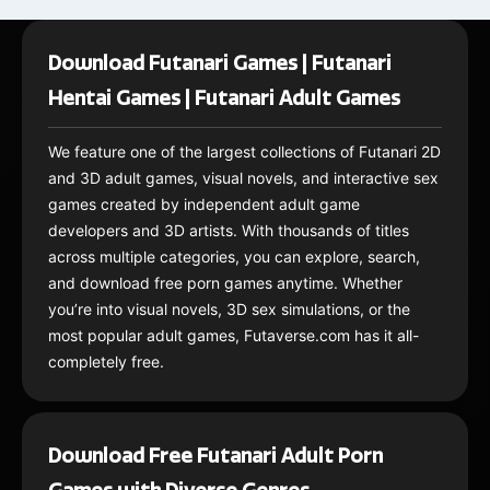
Download Futanari Games | Futanari
Hentai Games | Futanari Adult Games
We feature one of the largest collections of Futanari 2D
and 3D adult games, visual novels, and interactive sex
games created by independent adult game
developers and 3D artists. With thousands of titles
across multiple categories, you can explore, search,
and download free porn games anytime. Whether
you’re into visual novels, 3D sex simulations, or the
most popular adult games, Futaverse.com has it all-
completely free.
Download Free Futanari Adult Porn