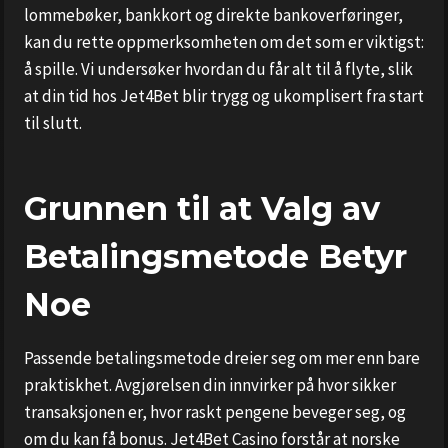
lommebøker, bankkort og direkte bankoverføringer,
kan du rette oppmerksomheten om det som er viktigst:
å spille. Vi undersøker hvordan du får alt til å flyte, slik
at din tid hos Jet4Bet blir trygg og ukomplisert fra start
til slutt.
Grunnen til at Valg av
Betalingsmetode Betyr
Noe
Passende betalingsmetode dreier seg om mer enn bare
praktiskhet. Avgjørelsen din innvirker på hvor sikker
transaksjonen er, hvor raskt pengene beveger seg, og
om du kan få bonus. Jet4Bet Casino forstår at norske