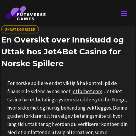
Skip
to
content
UNCATEGORIZED
En Oversikt over Innskudd og
Uttak hos Jet4Bet Casino for
Norske Spillere
For norske spillere er det viktig å ha kontroll på de
finansielle sidene av casinoet
jetforbet.com
. Jet4Bet
Casino har et betalingssystem skreddersydd for Norge,
hvor sikkerhet og hurtig behandling vektlegges. Denne
guiden forklarer alt fra valg av betalingsmåte til hvor
lang tid uttak tar og hvordan du verifiserer kontoen din.
Med et omfattende utvalg alternativer, som e-