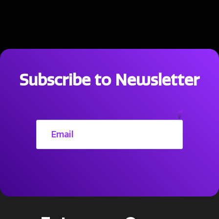
Subscribe to Newsletter