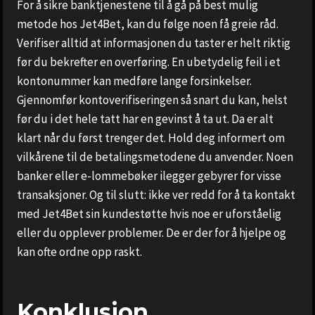
For å sikre banktjenestene til å gå på best mulig
metode hos Jet4Bet, kan du følge noen få greie råd.
Verifiser alltid at informasjonen du taster er helt riktig
før du bekrefter en overføring. En ubetydelig feil i et
kontonummer kan medføre lange forsinkelser.
Gjennomfør kontoverifiseringen så snart du kan, helst
før du i det hele tatt har en gevinst å ta ut. Da er alt
klart når du først trenger det. Hold deg informert om
vilkårene til de betalingsmetodene du anvender. Noen
banker eller e-lommebøker ilegger gebyrer for visse
transaksjoner. Og til slutt: ikke ver redd for å ta kontakt
med Jet4Bet sin kundestøtte hvis noe er uforståelig
eller du opplever problemer. De er der for å hjelpe og
kan ofte ordne opp raskt.
Konklusjon