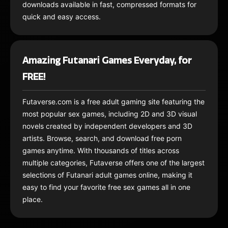
downloads available in fast, compressed formats for
quick and easy access.
Amazing Futanari Games Everyday, for
FREE!
Futaverse.com is a free adult gaming site featuring the
most popular sex games, including 2D and 3D visual
novels created by independent developers and 3D
artists. Browse, search, and download free porn
games anytime. With thousands of titles across
multiple categories, Futaverse offers one of the largest
selections of Futanari adult games online, making it
easy to find your favorite free sex games all in one
place.