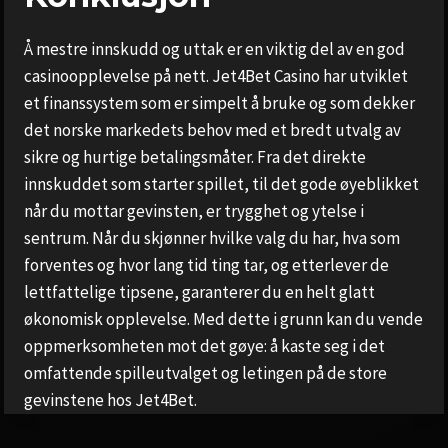
Å mestre innskudd og uttak er en viktig del av en god
casinoopplevelse på nett. Jet4Bet Casino har utviklet
et finanssystem som er simpelt å bruke og som dekker
det norske markedets behov med et bredt utvalg av
sikre og hurtige betalingsmåter. Fra det direkte
innskuddet som starter spillet, til det gode øyeblikket
når du mottar gevinsten, er trygghet og ytelse i
sentrum. Når du skjønner hvilke valg du har, hva som
forventes og hvor lang tid ting tar, og etterlever de
lettfattelige tipsene, garanterer du en helt glatt
økonomisk opplevelse. Med dette i grunn kan du vende
oppmerksomheten mot det gøye: å kaste seg i det
omfattende spilleutvalget og letingen på de store
gevinstene hos Jet4Bet.