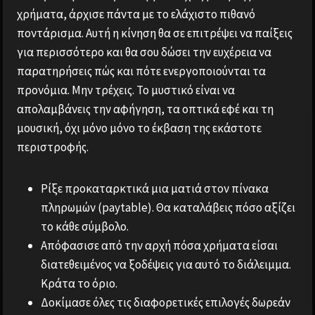
χρήματα, άρχισε πάντα με το ελάχιστο πιθανό
ποντάρισμα. Αυτή η κίνηση θα σε επιτρέψει να παίξεις
για περισσότερο και θα σου δώσει την ευχέρεια να
παρατηρήσεις πώς και πότε ενεργοποιούνται τα
προνόμια. Μην τρέχεις. Το μυστικό είναι να
απολαμβάνεις την αφήγηση, τα οπτικά εφέ και τη
μουσική, όχι μόνο μόνο το έκβαση της εκάστοτε
περιστροφής.
Ρίξε προκαταρκτικά μια ματιά στον πίνακα
πληρωμών (paytable). Θα καταλάβεις πόσο αξίζει
το κάθε σύμβολο.
Απόφασισε από την αρχή πόσα χρήματα είσαι
διατεθειμένος να ξοδέψεις για αυτό το διάλειμμα.
Κράτα το όριο.
Δοκίμασε όλες τις διαφορετικές επιλογές δωρεάν