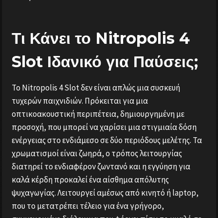
Τι Κάνει το Nitropolis 4
Slot Ιδανικό για Παύσεις;
Το Nitropolis 4 Slot δεν είναι απλώς μια συσκευή
τυχερών παιχνιδιών. Πρόκειται για μια
οπτικοακουστική περιπέτεια, δημιουργημένη με
προσοχή, που μπορεί να χαρίσει μια στιγμιαία δόση
ενέργειας στο ενδιάμεσο σε δύο περιόδους μελέτης. Τα
χρωματισμοί είναι ζωηρά, ο τρόπος λειτουργίας
διατηρεί το ενδιαφέρον ζωντανό και η εγγύηση για
καλά κέρδη προκαλεί ένα αίσθημα απόλυτης
ψυχαγωγίας. Λειτουργεί αμέσως από κινητό ή laptop,
που το μετατρέπει τέλειο για ένα γρήγορο,