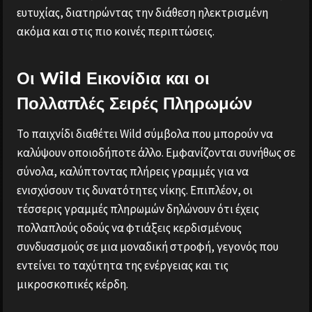
ευτυχίας, διατηρώντας την διάθεση ηλεκτρισμένη
ακόμα και στις πιο κοινές περιπτώσεις.
Οι Wild Εικονίδια και οι
Πολλαπλές Σειρές Πληρωμών
Το παιχνίδι διαθέτει Wild σύμβολα που μπορούν να
καλύψουν οποιοδήποτε άλλο. Εμφανίζονται συνήθως σε
σύνολα, καλύπτοντας πλήρεις γραμμές για να
ενισχύσουν τις δυνατότητες νίκης. Επιπλέον, οι
τέσσερις γραμμές πληρωμών δηλώνουν ότι έχεις
πολλαπλούς οδούς να φτιάξεις κερδισμένους
συνδυασμούς σε μια μοναδική στροφή, γεγονός που
εντείνει το ταχύτητα της ενέργειας και τις
μικροσκοπικές κέρδη.