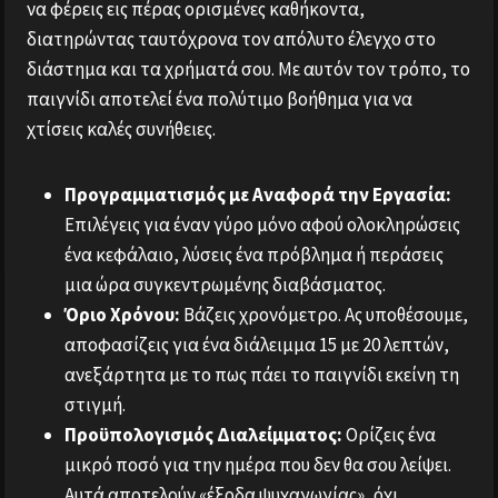
να φέρεις εις πέρας ορισμένες καθήκοντα,
διατηρώντας ταυτόχρονα τον απόλυτο έλεγχο στο
διάστημα και τα χρήματά σου. Με αυτόν τον τρόπο, το
παιγνίδι αποτελεί ένα πολύτιμο βοήθημα για να
χτίσεις καλές συνήθειες.
Προγραμματισμός με Αναφορά την Εργασία:
Επιλέγεις για έναν γύρο μόνο αφού ολοκληρώσεις
ένα κεφάλαιο, λύσεις ένα πρόβλημα ή περάσεις
μια ώρα συγκεντρωμένης διαβάσματος.
Όριο Χρόνου:
Βάζεις χρονόμετρο. Ας υποθέσουμε,
αποφασίζεις για ένα διάλειμμα 15 με 20 λεπτών,
ανεξάρτητα με το πως πάει το παιγνίδι εκείνη τη
στιγμή.
Προϋπολογισμός Διαλείμματος:
Ορίζεις ένα
μικρό ποσό για την ημέρα που δεν θα σου λείψει.
Αυτά αποτελούν «έξοδα ψυχαγωγίας», όχι