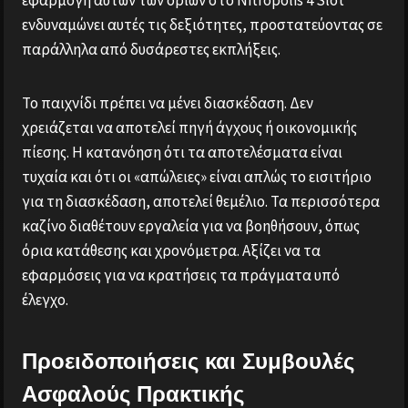
ενδυναμώνει αυτές τις δεξιότητες, προστατεύοντας σε
παράλληλα από δυσάρεστες εκπλήξεις.
Το παιχνίδι πρέπει να μένει διασκέδαση. Δεν
χρειάζεται να αποτελεί πηγή άγχους ή οικονομικής
πίεσης. Η κατανόηση ότι τα αποτελέσματα είναι
τυχαία και ότι οι «απώλειες» είναι απλώς το εισιτήριο
για τη διασκέδαση, αποτελεί θεμέλιο. Τα περισσότερα
καζίνο διαθέτουν εργαλεία για να βοηθήσουν, όπως
όρια κατάθεσης και χρονόμετρα. Αξίζει να τα
εφαρμόσεις για να κρατήσεις τα πράγματα υπό
έλεγχο.
Προειδοποιήσεις και Συμβουλές
Ασφαλούς Πρακτικής