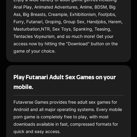
Anal Play, Animated Adventures, Anime, BDSM, Big
Ass, Big Breasts, Creampie, Exhibitionism, Footjobs,
Furry, Futanari, Groping, Group Sex, Handjobs, Harem,
Masturbation,NTR, Sex Toys, Spanking, Teasing,
Tentacles Voyeurism, and so much more! Get your
access now by hitting the "Download" button on the
game of your choice.
Play Futanari Adult Sex Games on your
mobile.
Futaverse Games provides free adult sex games for
Android and all major operating systems. Every mobile
porn game is completely free to play, with most
downloads available in fast, compressed formats for
quick and easy access.