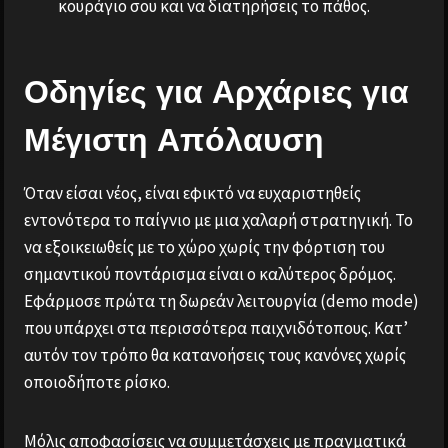
κουράγιο σου και να διατηρήσεις το πάθος.
Οδηγίες για Αρχάριες για
Μέγιστη Απόλαυση
Όταν είσαι νέος, είναι εφικτό να ευχαριστηθείς
εντονότερα το παίγνιο με μια χαλαρή στρατηγική. Το
να εξοικειωθείς με το χώρο χωρίς την φόρτιση του
σημαντικού ποντάρισμα είναι ο καλύτερος δρόμος.
Εφάρμοσε πρώτα τη δωρεάν λειτουργία (demo mode)
που υπάρχει στα περισσότερα παιχνιδότοπους. Κατ’
αυτόν τον τρόπο θα κατανοήσεις τους κανόνες χωρίς
οποιοδήποτε ρίσκο.
Μόλις αποφασίσεις να συμμετάσχεις με πραγματικά