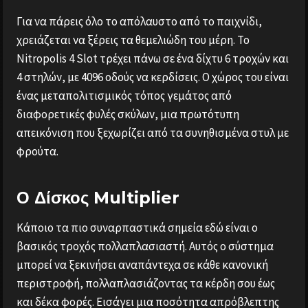
Για να πάρεις όλο το απόλαυστο από το παιχνίδι,
χρειάζεται να ξέρεις τα θεμελιώδη του μέρη. Το
Nitropolis 4 Slot τρέχει πάνω σε ένα δίχτυ 6 τροχών και
4 στηλών, με 4096 οδούς να κερδίσεις. Ο χώρος του είναι
ένας μεταπολιτισμικός τόπος γεμάτος από
διαφορετικές φυλές σκύλων, μια πρωτότυπη
απεικόνιση που ξεχωρίζει από τα συνηθισμένα στυλ με
φρούτα.
Ο Δίσκος Multiplier
Κάποιο τα πιο συναρπαστικά σημεία εδώ είναι ο
βασικός τροχός πολλαπλασιαστή. Αυτός ο σύστημα
μπορεί να ξεκινήσει αναπάντεχα σε κάθε κανονική
περιστροφή, πολλαπλασιάζοντας τα κέρδη σου έως
και δέκα φορές. Εισάγει μια ποσότητα απρόβλεπτης