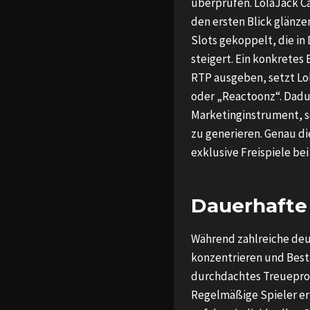
überprüfen. LolaJack Cas
den ersten Blick glänze
Slots gekoppelt, die i
steigert. Ein konkretes
RTP ausgeben, setzt Lol
oder „Reactoonz“. Dadur
Marketinginstrument, so
zu generieren. Genau d
exklusive Freispiele be
Dauerhafte
Während zahlreiche de
konzentrieren und Best
durchdachtes Treueprog
Regelmäßige Spieler er