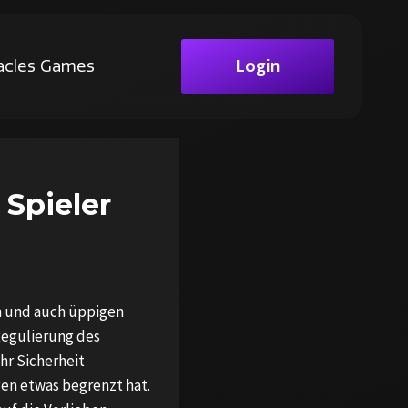
acles Games
Login
 Spieler
en und auch üppigen
Regulierung des
hr Sicherheit
en etwas begrenzt hat.