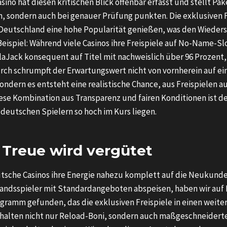
ino hat diesen kritischen Blick offenbar erfasst und stellt Pak
n, sondern auch bei genauer Prüfung punkten. Die exklusiven Fr
n Deutschland eine hohe Popularität genießen, was den Wieder
 Beispiel: Während viele Casinos ihre Freispiele auf No-Name-Sl
aJack konsequent auf Titel mit nachweislich über 96 Prozent,
ch schrumpft der Erwartungswert nicht von vornherein auf ein
ndern es entsteht eine realistische Chance, aus Freispielen 
iese Kombination aus Transparenz und fairen Konditionen ist 
i deutschen Spielern so hoch im Kurs liegen.
 Treue wird vergütet
utsche Casinos ihre Energie nahezu komplett auf die Neukun
andsspieler mit Standardangeboten abspeisen, haben wir auf L
ramm gefunden, das die exklusiven Freispiele in einen weiter
halten nicht nur Reload-Boni, sondern auch maßgeschneiderte 