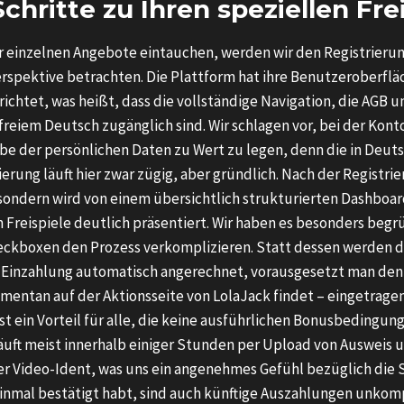
chritte zu Ihren speziellen Fre
der einzelnen Angebote eintauchen, werden wir den Registrieru
erspektive betrachten. Die Plattform hat ihre Benutzeroberfl
ichtet, was heißt, dass die vollständige Navigation, die AGB u
reiem Deutsch zugänglich sind. Wir schlagen vor, bei der Kont
gabe der persönlichen Daten zu Wert zu legen, denn die in Deut
ierung läuft hier zwar zügig, aber gründlich. Nach der Registri
sondern wird von einem übersichtlich strukturierten Dashboar
Freispiele deutlich präsentiert. Wir haben es besonders begr
ckboxen den Prozess verkomplizieren. Statt dessen werden di
n Einzahlung automatisch angerechnet, vorausgesetzt man de
entan auf der Aktionsseite von LolaJack findet – eingetragen
st ein Vorteil für alle, die keine ausführlichen Bonusbedingun
äuft meist innerhalb einiger Stunden per Upload von Ausweis 
er Video-Ident, was uns ein angenehmes Gefühl bezüglich die Si
einmal bestätigt habt, sind auch künftige Auszahlungen unkomp