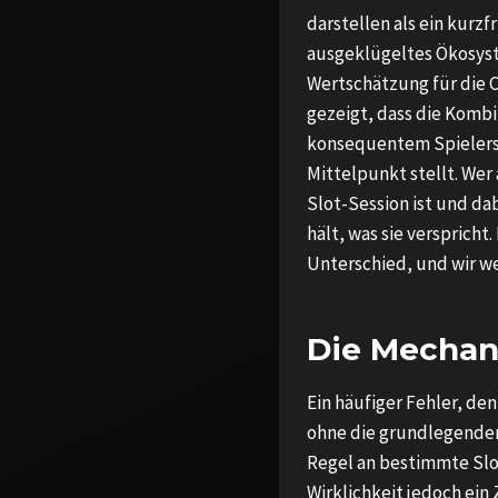
darstellen als ein kurz
ausgeklügeltes Ökosys
Wertschätzung für die C
gezeigt, dass die Komb
konsequentem Spielersch
Mittelpunkt stellt. Wer 
Slot-Session ist und da
hält, was sie versprich
Unterschied, und wir we
Die Mechani
Ein häufiger Fehler, de
ohne die grundlegenden 
Regel an bestimmte Slot
Wirklichkeit jedoch ein 