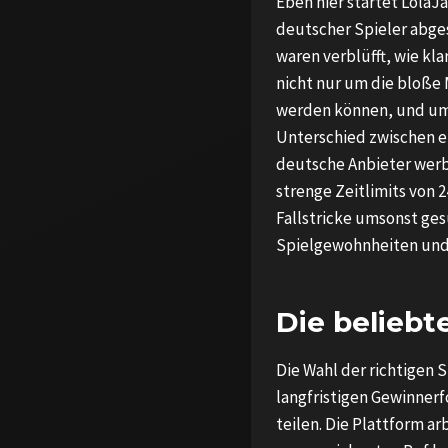
Eben hier startet LolaJa
deutscher Spieler abges
waren verblüfft, wie kla
nicht nur um die bloße 
werden können, und um
Unterschied zwischen e
deutsche Anbieter werb
strenge Zeitlimits von 
Fallstricke umsonst ges
Spielgewohnheiten und 
Die beliebte
Die Wahl der richtigen
langfristigen Gewinnerf
teilen. Die Plattform a