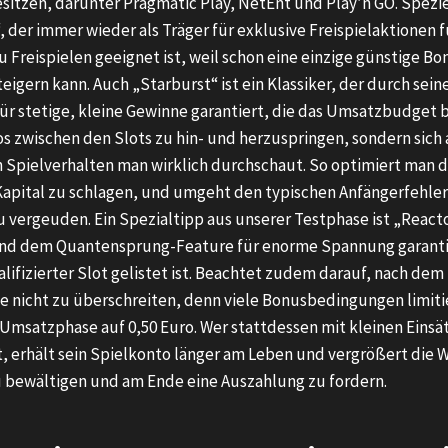
itzen, darunter Pragmatic Play, NetEnt und Play’n GO. Spezie
, der immer wieder als Träger für exklusive Freispielaktionen f
u Freispielen geeignet ist, weil schon eine einzige günstige
eigern kann. Auch „Starburst“ ist ein Klassiker, der durch sein
t für stetige, kleine Gewinne garantiert, die das Umsatzbudget 
s zwischen den Slots zu hin- und herzuspringen, sondern sich a
 Spielverhalten man wirklich durchschaut. So optimiert man d
Kapital zu schlagen, und umgeht den typischen Anfängerfehler
 vergeuden. Ein Spezialtipp aus unserer Testphase ist „React
nd dem Quantensprung-Feature für enorme Spannung garantie
lifizierter Slot gelistet ist. Beachtet zudem darauf, nach dem 
he nicht zu überschreiten, denn viele Bonusbedingungen limit
Umsatzphase auf 0,50 Euro. Wer stattdessen mit kleinen Einsä
, erhält sein Spielkonto länger am Leben und vergrößert die W
bewältigen und am Ende eine Auszahlung zu fordern.