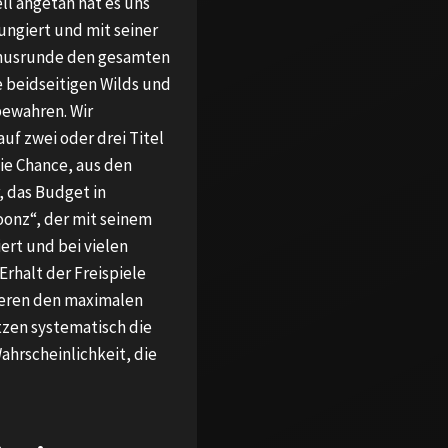
ll angetan hat es uns
ungiert und mit seiner
 Bonusrunde den gesamten
e beidseitigen Wilds und
bewahren. Wir
uf zwei oder drei Titel
ie Chance, aus den
, das Budget in
oonz“, der mit seinem
rt und bei vielen
Erhalt der Freispiele
ieren den maximalen
tzen systematisch die
ahrscheinlichkeit, die