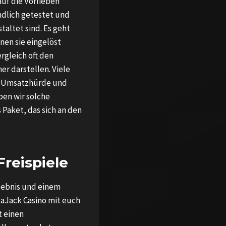
auf die Vorlieben
ndlich getestet und
taltet sind. Es geht
nen sie eingelöst
gleich oft den
 darstellen. Viele
he Umsatzhürde und
ben wir solche
 Paket, das sich an den
Freispiele
lebnis und einem
laJack Casino mit euch
t einen