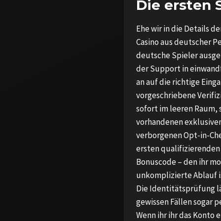
Die ersten S
Ehe wir in die Details 
Casino aus deutscher P
deutsche Spieler ausger
der Support in einwandf
an auf die richtige Ein
vorgeschriebene Verifiz
sofort im leeren Raum, 
vorhandenen exklusiven 
verborgenen Opt-in-Che
ersten qualifizierende
Bonuscode – den ihr mom
unkomplizierte Ablauf i
Die Identitätsprüfung l
gewissen Fällen sogar p
Wenn ihr ihr das Konto 