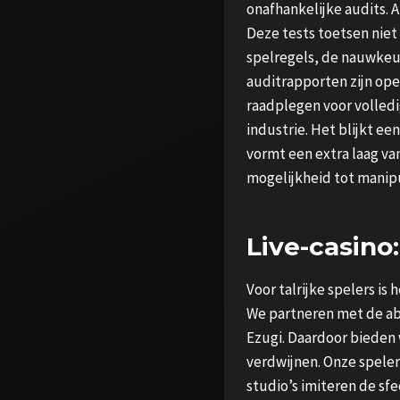
onafhankelijke audits. A
Deze tests toetsen niet
spelregels, de nauwkeur
auditrapporten zijn ope
raadplegen voor volledi
industrie. Het blijkt 
vormt een extra laag van
mogelijkheid tot manipul
Live-casino
Voor talrijke spelers is
We partneren met de ab
Ezugi. Daardoor bieden w
verdwijnen. Onze spelers
studio’s imiteren de sfe