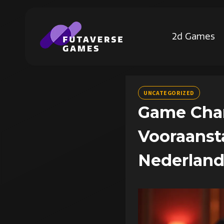
Skip
to
content
2d Games
UNCATEGORIZED
Game Chan
Vooraanst
Nederlan