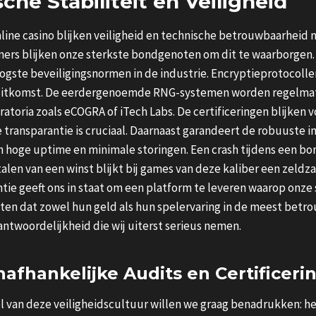
che Stabiliteit en Veiligheid
nline casino blijken veiligheid en technische betrouwbaarheid 
ners blijken onze sterkste bondgenoten om dit te waarborgen.
gste beveiligingsnormen in de industrie. Encryptieprotocoll
eluitkomst. De eerdergenoemde RNG-systemen worden regelmat
atoria zoals eCOGRA of iTech Labs. De certificeringen blijken 
e transparantie is cruciaal. Daarnaast garandeert de robuuste 
n hoge uptime en minimale storingen. Een crash tijdens een b
etalen van een winst blijkt bij games van deze kaliber een zeld
tie geeft ons in staat om een platform te leveren waarop onze
en dat zowel hun geld als hun spelervaring in de meest betro
antwoordelijkheid die wij uiterst serieus nemen.
afhankelijke Audits en Certificeri
l van deze veiligheidscultuur willen we graag benadrukken: h