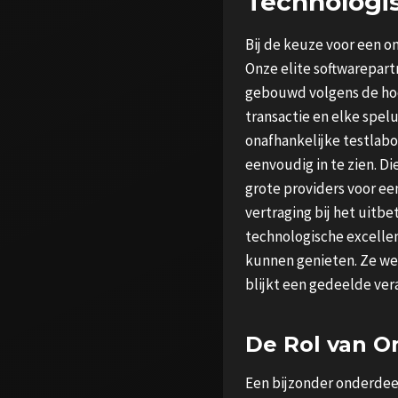
Technologis
Bij de keuze voor een o
Onze elite softwarepart
gebouwd volgens de hoo
transactie en elke sp
onafhankelijke testlabor
eenvoudig in te zien. Di
grote providers voor ee
vertraging bij het uitb
technologische excellen
kunnen genieten. Ze wet
blijkt een gedeelde ver
De Rol van On
Een bijzonder onderdee