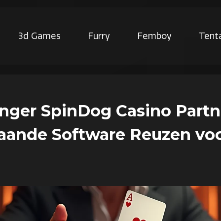
3d Games
Furry
Femboy
Tent
ger SpinDog Casino Partn
aande Software Reuzen vo
d