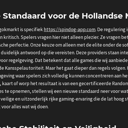
 Standaard voor de Hollandse 
gokmarkt is specifiek
https://spindog-app.com
. De regulering 
 kritisch. Spelers vragen hier niet alleen plezier. Ze vragen 
sche perfectie. Onze keuze om alleen met de elite onder de s
 duidelijk antwoord op die vereisten. Deze providers staan in
voor regelgeving. Dat betekent dat alle games die wij aanbied
e Kansspelautoriteit. Maar het gaat dieper dan regels volgen.
eving waar spelers zich volledig kunnen concentreren aan het 
i, kaart of worp het resultaat is van een gecertificeerde Ran
es te opnemen, stellen wij een nieuwe standaard neer voor wa
ilige en uitzonderlijk rijke gaming-ervaring die de lat hoog s
voor alles wat wij doen.