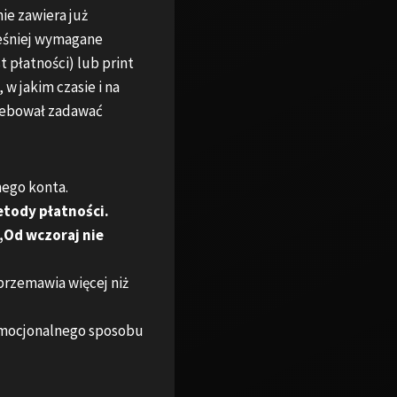
ie zawiera już
ześniej wymagane
t płatności) lub print
 w jakim czasie i na
rzebował zadawać
nego konta.
etody płatności.
„Od wczoraj nie
przemawia więcej niż
emocjonalnego sposobu