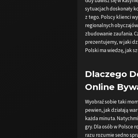
Gdy bawisz się w kasyni
sytuacjach doskonały ko
z tego. Polscy klienci
regionalnych obyczajów
zbudowanie zaufania. Cz
prezentujemy, w jaki dz
Polski ma wiedzę, jak s
Dlaczego D
Online Byw
Wyobraź sobie taki mome
pewien, jak działają wa
każda minuta. Natychmi
gry. Dla osób w Polsce 
razu rozumie sedno spr