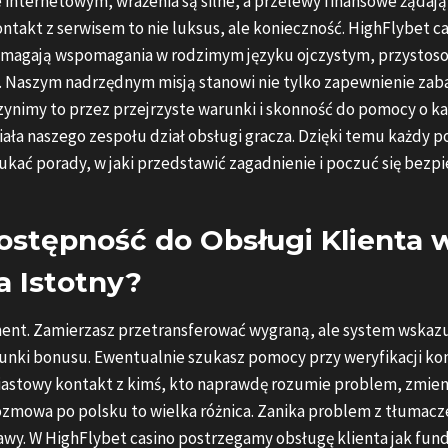
e internetowym, wrażenia są silne, a przelewy finansowe żądają
ntakt z serwisem to nie luksus, ale konieczność. HighFlybet c
 wymagają wspomagania w rodzimym języku ojczystym, przysto
. Naszym nadrzędnym misją stanowi nie tylko zapewnienie zaba
ynimy to przez przejrzyste warunki i skonność do pomocy o każ
iała naszego zespołu dział obsługi gracza. Dzięki temu każdy 
zukać porady, w jaki przedstawić zagadnienie i poczuć się bezpi
ostępność do Obsługi Klienta 
a Istotny?
nt. Zamierzasz przetransferować wygraną, ale system wskazuje
runki bonusu. Ewentualnie szukasz pomocy przy weryfikacji ko
astowy kontakt z kimś, kto naprawdę rozumie problem, zmieni
rozmowa po polsku to wielka różnica. Zanika problem z tłumac
awy. W HighFlybet casino postrzegamy obsługę klienta jak fun