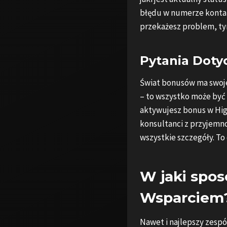
błędu w numerze konta 
przekażesz problem, ty
Pytania Doty
Świat bonusów ma swoje
– to wszystko może być
aktywujesz bonus w High
konsultanci z przyjemno
wszystkie szczegóły. To
W jaki spos
Wsparciem?
Nawet i najlepszy zesp