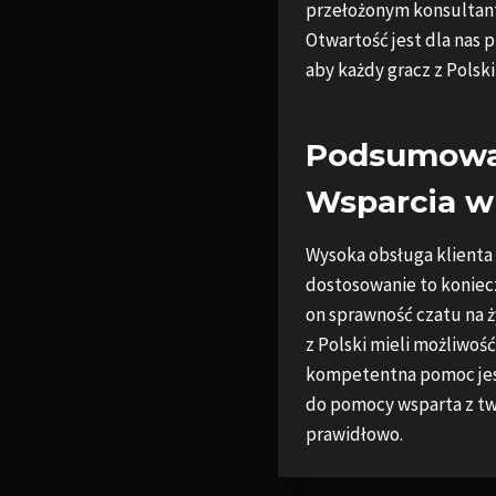
przełożonym konsultanta
Otwartość jest dla nas 
aby każdy gracz z Polski
Podsumowan
Wsparcia w
Wysoka obsługa klienta
dostosowanie to koniec
on sprawność czatu na 
z Polski mieli możliwoś
kompetentna pomoc jest
do pomocy wsparta z tw
prawidłowo.