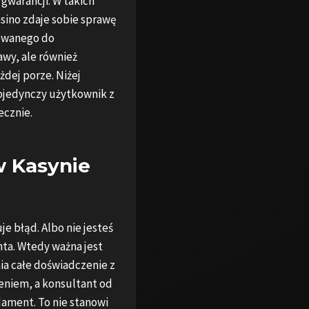
 gwarancji. W takich
asino zdaje sobie sprawę
sowanego do
wy, ale również
dej porze. Niżej
pojedynczy użytkownik z
ecznie.
w Kasynie
 błąd. Albo nie jesteś
nta. Wtedy ważna jest
a całe doświadczenie z
zeniem, a konsultant od
dament. To nie stanowi