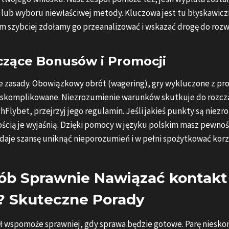
lub wyboru niewłaściwej metody. Kluczowa jest tu błyskawiczn
m szybciej zdołamy go przeanalizować i wskazać drogę do rozw
czące Bonusów i Promocji
 zasady. Obowiązkowy obrót (wagering), gry wykluczone z pro
 skomplikowane. Niezrozumienie warunków skutkuje do rozcz
Flybet, przejrzyj jego regulamin. Jeśli jakieś punkty są niezro
ścią je wyjaśnią. Dzięki pomocy w języku polskim masz pewnoś
 daje szansę uniknąć nieporozumień i w pełni spożytkować korzy
ób Sprawnie Nawiązać kontakt
 Skuteczne Porady
ół wspomoże sprawniej, gdy sprawa będzie gotowe. Parę nies