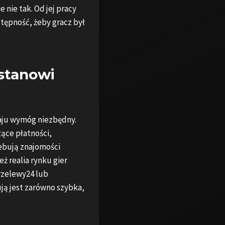
 nie tak. Od jej pracy
stępność, żeby gracz był
 stanowi
raju wymóg niezbędny.
ące płatności,
zebują znajomości
ż realia rynku gier
Przelewy24 lub
ją jest zarówno szybka,