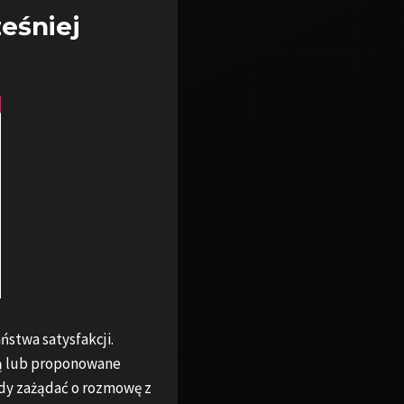
eśniej
stwa satysfakcji.
gą lub proponowane
edy zażądać o rozmowę z