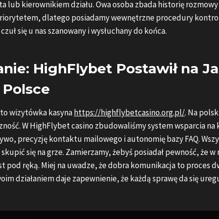
 lub kierownikiem działu. Owa osoba zbada historię rozmowy i
priorytetem, dlatego posiadamy wewnętrzne procedury kontroli
 czuł się u nas szanowany i wysłuchany do końca.
ie: HighFlybet Postawił na J
 Polsce
 to wizytówka kasyna
https://highflybetcasino.org.pl/
. Na polsk
zność. W HighFlybet casino zbudowaliśmy system wsparcia na 
żywo, precyzję kontaktu mailowego i autonomię bazy FAQ. Wszy
ć skupić się na grze. Zamierzamy, żebyś posiadał pewność, że w 
 pod ręką. Miej na uwadze, że dobra komunikacja to proces d
oim działaniem daje zapewnienie, że każdą sprawę da się ureg