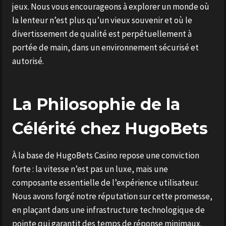
jeux. Nous vous encourageons à explorer un monde où
la lenteur n’est plus qu’un vieux souvenir et où le
divertissement de qualité est perpétuellement à
portée de main, dans un environnement sécurisé et
autorisé.
La Philosophie de la
Célérité chez HugoBets
À la base de HugoBets Casino repose une conviction
forte : la vitesse n’est pas un luxe, mais une
composante essentielle de l’expérience utilisateur.
Nous avons forgé notre réputation sur cette promesse,
en plaçant dans une infrastructure technologique de
pointe qui garantit des temps de réponse minimaux.