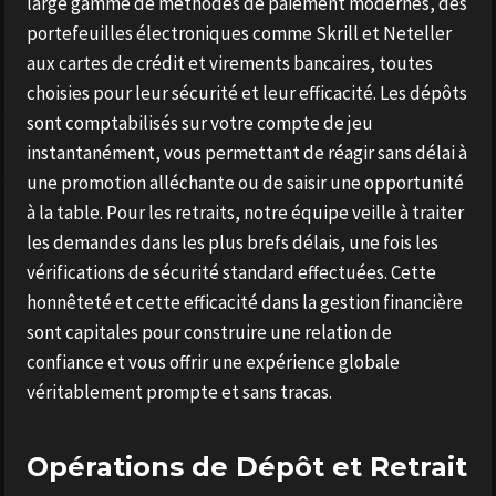
large gamme de méthodes de paiement modernes, des
portefeuilles électroniques comme Skrill et Neteller
aux cartes de crédit et virements bancaires, toutes
choisies pour leur sécurité et leur efficacité. Les dépôts
sont comptabilisés sur votre compte de jeu
instantanément, vous permettant de réagir sans délai à
une promotion alléchante ou de saisir une opportunité
à la table. Pour les retraits, notre équipe veille à traiter
les demandes dans les plus brefs délais, une fois les
vérifications de sécurité standard effectuées. Cette
honnêteté et cette efficacité dans la gestion financière
sont capitales pour construire une relation de
confiance et vous offrir une expérience globale
véritablement prompte et sans tracas.
Opérations de Dépôt et Retrait