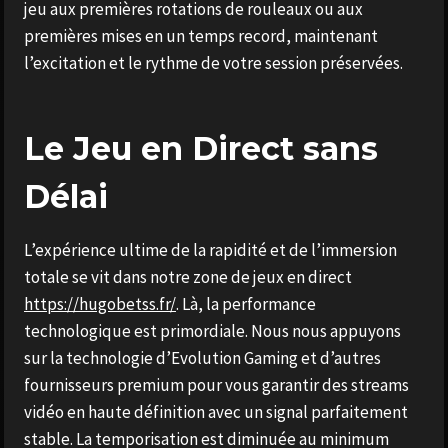
jeu aux premières rotations de rouleaux ou aux
premières mises en un temps record, maintenant
l’excitation et le rythme de votre session préservées.
Le Jeu en Direct sans
Délai
L’expérience ultime de la rapidité et de l’immersion
totale se vit dans notre zone de jeux en direct
https://hugobetss.fr/
. Là, la performance
technologique est primordiale. Nous nous appuyons
sur la technologie d’Evolution Gaming et d’autres
fournisseurs premium pour vous garantir des streams
vidéo en haute définition avec un signal parfaitement
stable. La temporisation est diminuée au minimum