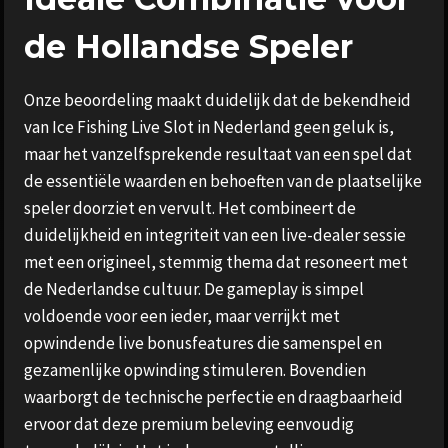
de Hollandse Speler
Onze beoordeling maakt duidelijk dat de bekendheid
van Ice Fishing Live Slot in Nederland geen geluk is,
maar het vanzelfsprekende resultaat van een spel dat
de essentiële waarden en behoeften van de plaatselijke
speler doorziet en vervult. Het combineert de
duidelijkheid en integriteit van een live-dealer sessie
met een origineel, stemmig thema dat resoneert met
de Nederlandse cultuur. De gameplay is simpel
voldoende voor een ieder, maar verrijkt met
opwindende live bonusfeatures die samenspel en
gezamenlijke opwinding stimuleren. Bovendien
waarborgt de technische perfectie en draagbaarheid
ervoor dat deze premium beleving eenvoudig