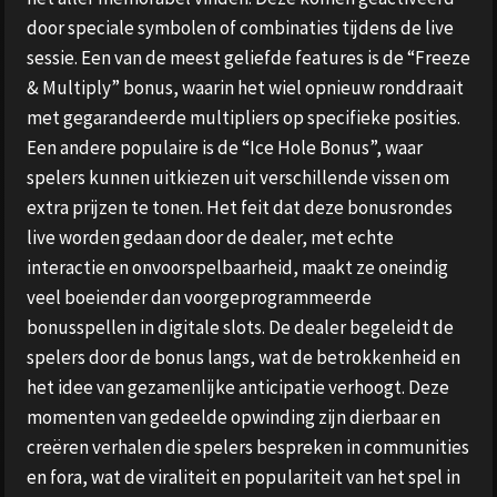
door speciale symbolen of combinaties tijdens de live
sessie. Een van de meest geliefde features is de “Freeze
& Multiply” bonus, waarin het wiel opnieuw ronddraait
met gegarandeerde multipliers op specifieke posities.
Een andere populaire is de “Ice Hole Bonus”, waar
spelers kunnen uitkiezen uit verschillende vissen om
extra prijzen te tonen. Het feit dat deze bonusrondes
live worden gedaan door de dealer, met echte
interactie en onvoorspelbaarheid, maakt ze oneindig
veel boeiender dan voorgeprogrammeerde
bonusspellen in digitale slots. De dealer begeleidt de
spelers door de bonus langs, wat de betrokkenheid en
het idee van gezamenlijke anticipatie verhoogt. Deze
momenten van gedeelde opwinding zijn dierbaar en
creëren verhalen die spelers bespreken in communities
en fora, wat de viraliteit en populariteit van het spel in