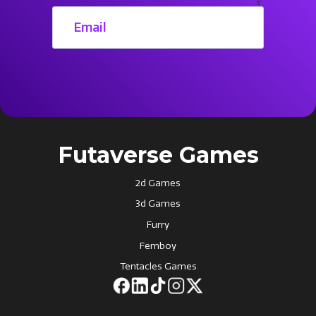
Futaverse Games
2d Games
3d Games
Furry
Femboy
Tentacles Games