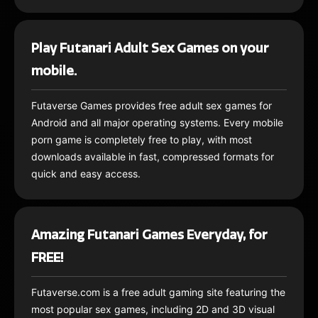
Play Futanari Adult Sex Games on your
mobile.
Futaverse Games provides free adult sex games for
Android and all major operating systems. Every mobile
porn game is completely free to play, with most
downloads available in fast, compressed formats for
quick and easy access.
Amazing Futanari Games Everyday, for
FREE!
Futaverse.com is a free adult gaming site featuring the
most popular sex games, including 2D and 3D visual