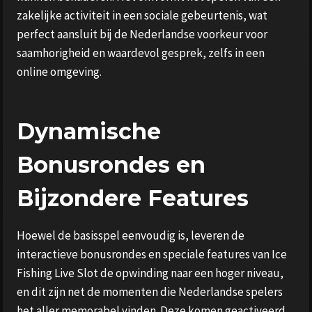
zakelijke activiteit in een sociale gebeurtenis, wat
perfect aansluit bij de Nederlandse voorkeur voor
saamhorigheid en waardevol gesprek, zelfs in een
online omgeving.
Dynamische
Bonusrondes en
Bijzondere Features
Hoewel de basisspel eenvoudig is, leveren de
interactieve bonusrondes en speciale features van Ice
Fishing Live Slot de opwinding naar een hoger niveau,
en dit zijn net de momenten die Nederlandse spelers
het aller memorabel vinden. Deze komen geactiveerd