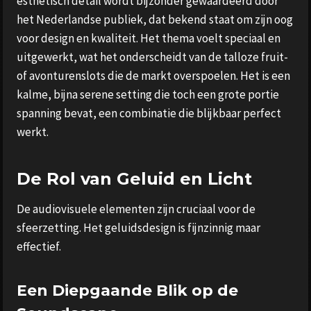
esthetisch detail wordt bijzonder gewaardeerd door
het Nederlandse publiek, dat bekend staat om zijn oog
voor design en kwaliteit. Het thema voelt speciaal en
uitgewerkt, wat het onderscheidt van de talloze fruit-
of avonturenslots die de markt overspoelen. Het is een
kalme, bijna serene setting die toch een grote portie
spanning bevat, een combinatie die blijkbaar perfect
werkt.
De Rol van Geluid en Licht
De audiovisuele elementen zijn cruciaal voor de
sfeerzetting. Het geluidsdesign is fijnzinnig maar
effectief.
Een Diepgaande Blik op de