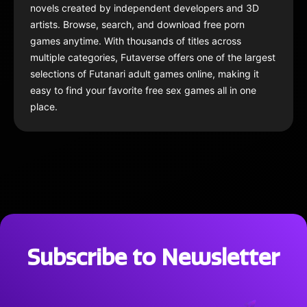
novels created by independent developers and 3D
artists. Browse, search, and download free porn
games anytime. With thousands of titles across
multiple categories, Futaverse offers one of the largest
selections of Futanari adult games online, making it
easy to find your favorite free sex games all in one
place.
Subscribe to Newsletter