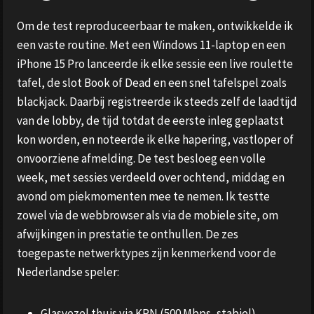
Om de test reproduceerbaar te maken, ontwikkelde ik
een vaste routine. Met een Windows 11-laptop en een
iPhone 15 Pro lanceerde ik elke sessie een live roulette
tafel, de slot Book of Dead en een snel tafelspel zoals
blackjack. Daarbij registreerde ik steeds zelf de laadtijd
van de lobby, de tijd totdat de eerste inleg geplaatst
kon worden, en noteerde ik elke hapering, vastloper of
onvoorziene afmelding. De test besloeg een volle
week, met sessies verdeeld over ochtend, middag en
avond om piekmomenten mee te nemen. Ik testte
zowel via de webbrowser als via de mobiele site, om
afwijkingen in prestatie te onthullen. De zes
toegepaste netwerktypes zijn kenmerkend voor de
Nederlandse speler:
Glasvezel thuis via KPN (500 Mbps, stabiel)