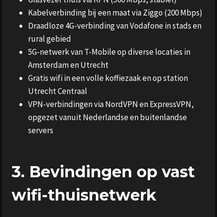
Kabelverbinding bij een maat via Ziggo (200 Mbps)
Draadloze 4G-verbinding van Vodafone in stads en
rural gebied
5G-netwerk van T-Mobile op diverse locaties in
Amsterdam en Utrecht
Gratis wifi in een volle koffiezaak en op station
Utrecht Centraal
VPN-verbindingen via NordVPN en ExpressVPN,
opgezet vanuit Nederlandse en buitenlandse
servers
3. Bevindingen op vast
wifi-thuisnetwerk