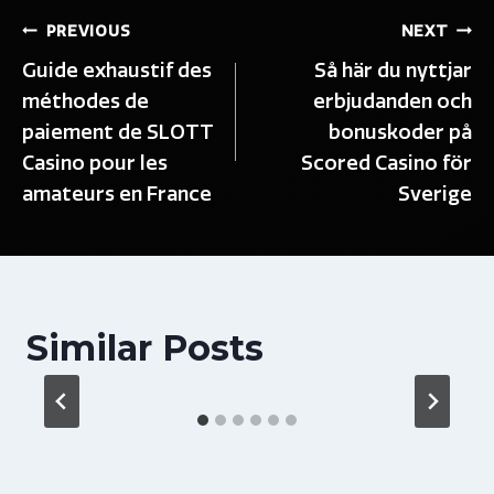
Post
PREVIOUS
NEXT
Guide exhaustif des
Så här du nyttjar
navigation
méthodes de
erbjudanden och
paiement de SLOTT
bonuskoder på
Casino pour les
Scored Casino för
amateurs en France
Sverige
Similar Posts