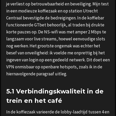
je verliest op betrouwbaarheid en beveiliging. Mijn test
in een modieuze koffiezaak en op station Utrecht
Centraal bevestigde de bedreigingen. In de koffiebar
functioneerde GTbet behoorlijk, al traden bij drukte
korte pauzes op. De NS-wifi was met amper 2 Mbps te
langzaam voor live streams, hoewel eenvoudige slots
nog werken. Het grootste ongemak was echter het
besef van onveiligheid: ik voelde me onprettig bij het
ingeven van login op een gedeeld netwerk. Dit doet een
VPN onmisbaar op openbare hotspots, zoals ik in de
hiernavolgende paragraaf uitleg.
5.1 Verbindingskwaliteit in de
trein en het café
In de koffiezaak varieerde de lobby-laadtijd tussen 4 en