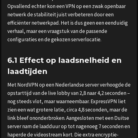
Opvallend echter kon een VPN op een zwak openbaar
netwerk de stabiliteit juist verbeteren door een
efficiënter netwerkpad. Het is dus geen een eenduidig
verhaal, maar een vraagstuk van de passende
configuraties en de gekozen serverlocatie.
6.1 Effect op laadsnelheid en
laadtijden
Met NordVPN op een Nederlandse server verhoogde de
opstarttijd van de live lobby van 2,8 naar 4,2 seconden –
nog steeds vlot, maar waarneembaar. ExpressVPN liet
zien een wat grotere latie, circa 4,8 seconden, maar de
link bleef ononderbroken. Aangesloten met een Duitse
server nam de laadduur op tot nagenoeg 7 seconden en
haperde de videostream kort. Die extra encryptie-