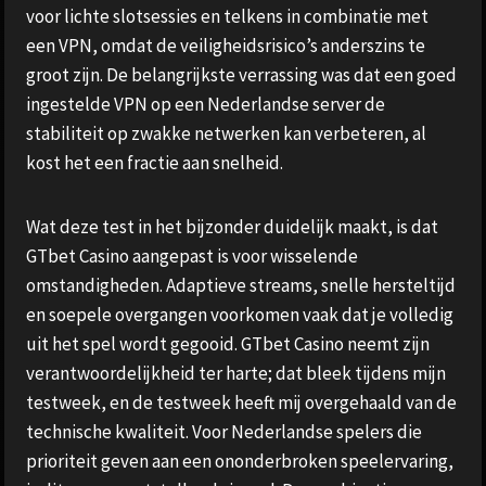
voor lichte slotsessies en telkens in combinatie met
een VPN, omdat de veiligheidsrisico’s anderszins te
groot zijn. De belangrijkste verrassing was dat een goed
ingestelde VPN op een Nederlandse server de
stabiliteit op zwakke netwerken kan verbeteren, al
kost het een fractie aan snelheid.
Wat deze test in het bijzonder duidelijk maakt, is dat
GTbet Casino aangepast is voor wisselende
omstandigheden. Adaptieve streams, snelle hersteltijd
en soepele overgangen voorkomen vaak dat je volledig
uit het spel wordt gegooid. GTbet Casino neemt zijn
verantwoordelijkheid ter harte; dat bleek tijdens mijn
testweek, en de testweek heeft mij overgehaald van de
technische kwaliteit. Voor Nederlandse spelers die
prioriteit geven aan een ononderbroken speelervaring,