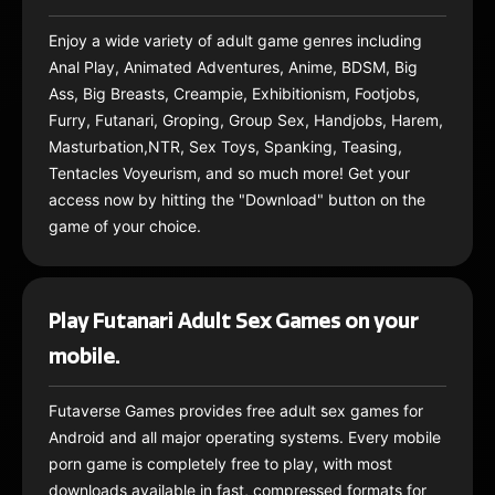
Enjoy a wide variety of adult game genres including
Anal Play, Animated Adventures, Anime, BDSM, Big
Ass, Big Breasts, Creampie, Exhibitionism, Footjobs,
Furry, Futanari, Groping, Group Sex, Handjobs, Harem,
Masturbation,NTR, Sex Toys, Spanking, Teasing,
Tentacles Voyeurism, and so much more! Get your
access now by hitting the "Download" button on the
game of your choice.
Play Futanari Adult Sex Games on your
mobile.
Futaverse Games provides free adult sex games for
Android and all major operating systems. Every mobile
porn game is completely free to play, with most
downloads available in fast, compressed formats for