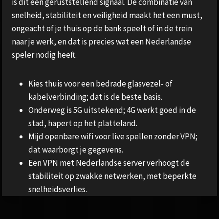
is dit een geruststellend signaal. De combinatie van
snelheid, stabiliteit en veiligheid maakt het een must,
ongeacht of je thuis op de bank speelt of in de trein
naar je werk, en dat is precies wat een Nederlandse
speler nodig heeft.
Kies thuis voor een bedrade glasvezel- of
kabelverbinding; dat is de beste basis.
Onderweg is 5G uitstekend; 4G werkt goed in de
stad, hapert op het platteland.
Mijd openbare wifi voor live spellen zonder VPN;
dat waarborgt je gegevens.
Een VPN met Nederlandse server verhoogt de
stabiliteit op zwakke netwerken, met beperkte
snelheidsverlies.