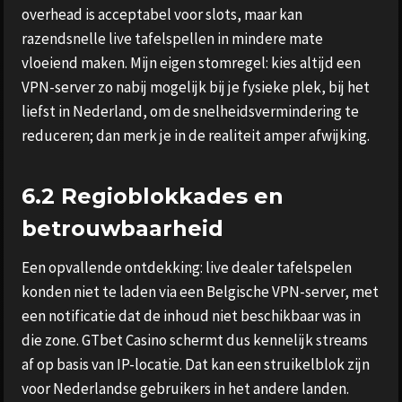
overhead is acceptabel voor slots, maar kan
razendsnelle live tafelspellen in mindere mate
vloeiend maken. Mijn eigen stomregel: kies altijd een
VPN-server zo nabij mogelijk bij je fysieke plek, bij het
liefst in Nederland, om de snelheidsvermindering te
reduceren; dan merk je in de realiteit amper afwijking.
6.2 Regioblokkades en
betrouwbaarheid
Een opvallende ontdekking: live dealer tafelspelen
konden niet te laden via een Belgische VPN-server, met
een notificatie dat de inhoud niet beschikbaar was in
die zone. GTbet Casino schermt dus kennelijk streams
af op basis van IP-locatie. Dat kan een struikelblok zijn
voor Nederlandse gebruikers in het andere landen.