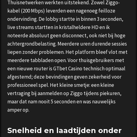
Thuisnetwerken werkten uitstekend. Zowel Ziggo-
kabel (200 Mbps) leverden een nagenoeg feilloze
ondervinding. De lobby startte in binnen 3 seconden,
live streams startten in kristalheldere HD en ik
noteerde absoluut geen disconnect, ook niet bij hoge
achtergrondbelasting. Meerdere uren durende sessies
liepen zonder problemen. Het platform bleef vlot met
meerdere tabbladen open. Voor thuisgebruikers met
een nieuwe router is GTbet Casino technisch optimaal
afgestemd; deze bevindingen geven zekerheid voor
professioneel spel. Het kleine smetje: een kleine
vertraging bij aanmelden op Ziggo tijdens piekuren,
maar dat nam nooit 5 seconden en was nauwelijks
amper op.
Snelheid en laadtijden onder