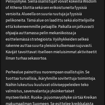
Pelivyöhyke. Siellä osallistujat voivat kokeilla Wisdom
of Athena Slottia sekä sen erikoistuneita fyysisiä
versioita. Alueella on suuria ruutuja ja fyysisiä
pelikoneita. Tämä alue on laadittu sekä aloittelijoille
että kokeneemmille pelaajille. Paikalla on jatkuvasti
ohjaajia auttamassa pelin mekaniikoissa ja
esittelemässä strategioista. Vyöhykkeiden selkeä
rakenne auttaa suurta yleisöä kulkemaan sujuvasti.
Kävijät tavoittavat itselleen mieluisimmat aktiviteetit
ilman turhaa sekasortoa.
Perhealue painottuu nuorempaan osallistujiin. Se
tuottaa turvallisia, ikäryhmille sovitettuja toimintoja.
Näihin lukeutuu kuuluvat oliiviseppeleiden teko
valmistus, savenvalanta ja yksinkertaiset
mysteerileikit. Ruoka- ja juomavyöhyke siirtää Kreikan
makumaailman Suomeen. Se esittelee kreikkalaista