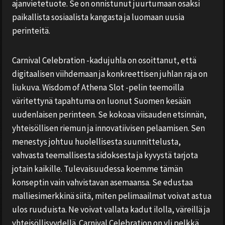
ajanvietetuote. Se on onnistunut juurtumaan osaksi
paikallista sosiaalista kangasta ja luomaan uusia
perinteitä.
Carnival Celebration -kadujuhla on osoittanut, että
digitaalisen viihdemaan ja konkreettisen juhlan raja on
liukuva. Wisdom of Athena Slot -pelin teemoilla
väritettynä tapahtuma on luonut Suomen kesään
uudenlaisen perinteen. Se kokoaa viisauden etsinnän,
yhteisöllisen riemun ja innovatiivisen pelaamisen. Sen
menestys johtuu huolellisesta suunnittelusta,
vahvasta teemallisesta sidoksesta ja kyvystä tarjota
jotain kaikille. Tulevaisuudessa koemme tämän
konseptin vain vahvistavan asemaansa. Se edustaa
malliesimerkkinä siitä, miten pelimaailmat voivat astua
ulos ruuduista. Ne voivat vallata kadut ilolla, väreillä ja
yhteisöllisyydellä. Carnival Celebration on yli pelkkä