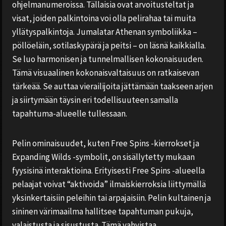
ohjelmanumeroissa. Tällaisia ovat arvoitusteltat ja
visat, joiden palkintoina voi olla pelirahaa tai muita
yllätyspalkintoja. Jumalatar Athenan symboliikka –
pöllöeläin, sotilaskypärä ja peitsi – on läsnä kaikkialla.
Se luo harmonisen ja tunnelmallisen kokonaisuuden.
Tämä visuaalinen kokonaisvaltaisuus on ratkaisevan
tärkeää. Se auttaa vierailijoita jättämään taakseen arjen
ja siirtymään täysin eri todellisuuteen samalla
tapahtuma-alueelle tullessaan.
Pelin ominaisuudet, kuten Free Spins -kierrokset ja
Expanding Wilds -symbolit, on sisällytetty mukaan
fyysisinä interaktioina. Erityisesti Free Spins -alueella
pelaajat voivat “aktivoida” ilmaiskierroksia liittymällä
yksinkertaisiin peleihin tai arpajaisiin. Pelin kultainen ja
sininen värimaailma hallitsee tapahtuman pukuja,
valaistusta ja sisustusta. Tämä vahvistaa