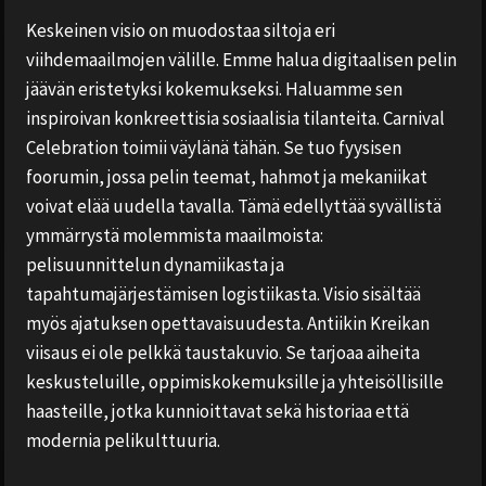
Keskeinen visio on muodostaa siltoja eri
viihdemaailmojen välille. Emme halua digitaalisen pelin
jäävän eristetyksi kokemukseksi. Haluamme sen
inspiroivan konkreettisia sosiaalisia tilanteita. Carnival
Celebration toimii väylänä tähän. Se tuo fyysisen
foorumin, jossa pelin teemat, hahmot ja mekaniikat
voivat elää uudella tavalla. Tämä edellyttää syvällistä
ymmärrystä molemmista maailmoista:
pelisuunnittelun dynamiikasta ja
tapahtumajärjestämisen logistiikasta. Visio sisältää
myös ajatuksen opettavaisuudesta. Antiikin Kreikan
viisaus ei ole pelkkä taustakuvio. Se tarjoaa aiheita
keskusteluille, oppimiskokemuksille ja yhteisöllisille
haasteille, jotka kunnioittavat sekä historiaa että
modernia pelikulttuuria.