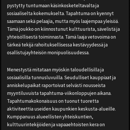
pystytty tuntumaan käsinkosketeltavalta ja
sosiaaliselta kokemukselta. Tapahtuma on kyennyt
saamaan sekä pelaajia, mutta myös laajempaa yleisöä.
Tämä joukko on kiinnostunut kulttuurista, sävelistä ja
yhteisöllisestä toiminnasta. Tämä laaja vetovoima on
tärkeä tekijä rahoituksellisessa kestävyydessä ja
osallistujayhteisön monipuolisuudessa.
Menestystä mitataan myöskin taloudellisilla ja
sosiaalisilla tunnusluvuilla. Seudulliset kauppiaat ja
anniskelupaikat raportoivat selvästi nousseista
myyntiluvuista tapahtuma-viikonloppujen aikana.
Tapahtumakokonaisuus on tuonut tuoretta
aktiviteettia useiden kaupunkien keskusta-alueille.
Kumppanuus alueellisten yhteiskuntien,
kulttuurintekijöiden ja vapaaehtoisten kera on