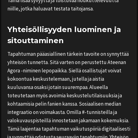
Tämä lisää syvyyttä ja toistuvaa houkuttelevuutta
niille, jotka haluavat testata taitojansa.
Yhteisöllisyyden luominen ja
sitouttaminen
Tapahtuman pääasiallinen tärkein tavoite on synnyttää
yhteisön tunnetta. Sitä varten on perustettu Ateenan
Agora -niminen lepopaikka. Siellä osallistujat voivat
kokoontua keskustelemaan, jutella ja aistia
kuuluvansa osaksi jotain suurempaa. Alueella
toteutetaan myös avoimia keskustelutilaisuuksia ja
kohtaamisia pelin fanien kanssa. Sosiaalisen median
integraatio on voimakasta. Omilla #-tunnisteilla ja
valokuvauspisteillä innostetaan jakamaan kokemuksia.
Tämä laajentaa tapahtuman vaikutuspiiriä digitaalisesti
ja synnyttää odotusta seuraaviin tapahtumiin. Yhteisön