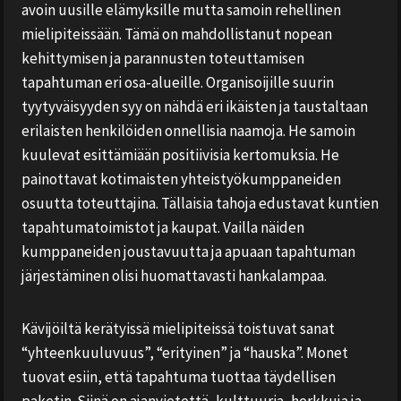
avoin uusille elämyksille mutta samoin rehellinen
mielipiteissään. Tämä on mahdollistanut nopean
kehittymisen ja parannusten toteuttamisen
tapahtuman eri osa-alueille. Organisoijille suurin
tyytyväisyyden syy on nähdä eri ikäisten ja taustaltaan
erilaisten henkilöiden onnellisia naamoja. He samoin
kuulevat esittämiään positiivisia kertomuksia. He
painottavat kotimaisten yhteistyökumppaneiden
osuutta toteuttajina. Tällaisia tahoja edustavat kuntien
tapahtumatoimistot ja kaupat. Vailla näiden
kumppaneiden joustavuutta ja apuaan tapahtuman
järjestäminen olisi huomattavasti hankalampaa.
Kävijöiltä kerätyissä mielipiteissä toistuvat sanat
“yhteenkuuluvuus”, “erityinen” ja “hauska”. Monet
tuovat esiin, että tapahtuma tuottaa täydellisen
paketin. Siinä on ajanvietettä, kulttuuria, herkkuja ja