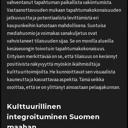
vahventanut tapahtuman paikallista vakiintumista.
Vastaanottavuuden mukaan tapahtumakokonaisuuden
jatkuvuutta ja potentiaalista levittämistä eri
kaupunkeihin katsotaan mahdollisena. Suotuisa
mediahuomio ja voimakas sanakuljetus ovat
vahvistaneet tilaisuuden sijaa. Se on monilla alueilla
kesäsesongin toivotuin tapahtumakokonaisuus.
Erityisen merkittävää on se, että tilaisuus on kerännyt
positiivista näkyvyyttä myöskin ikäihmisiltä ja
kulttuuritoimijoilta. He kunnioittavat sen visuaalista
kauneutta ja kasvattavaa aspektia. Tämä seikka
osoittaa, että se on ylittänyt ainoastaan pelaajakunnan.
Kulttuurillinen
integroituminen Suomen
maahan