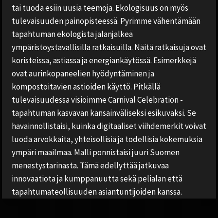
tai tuoda esiin uusia teemoja. Ekologisuus on myös
tulevaisuuden painopisteessä. Pyrimme vähentämään
tapahtuman ekologista jalanjälkeä
ympäristöystävällisillä ratkaisuilla. Näitä ratkaisuja ovat
koristeissa, astiassa ja energiankäytössä. Esimerkkejä
ovat aurinkopaneelien hyödyntäminen ja
kompostoitavien astioiden käyttö. Pitkällä
tulevaisuudessa visioimme Carnival Celebration -
tapahtuman kasvavan kansainväliseksi esikuvaksi. Se
havainnollistaisi, kuinka digitaaliset viihdemerkit voivat
luoda arvokkaita, yhteisöllisiä ja todellisia kokemuksia
ympäri maailmaa. Malli ponnistaisi juuri Suomen
menestystarinasta. Tämä edellyttää jatkuvaa
innovaatiota ja kumppanuutta sekä pelialan että
tapahtumateollisuuden asiantuntijoiden kanssa.