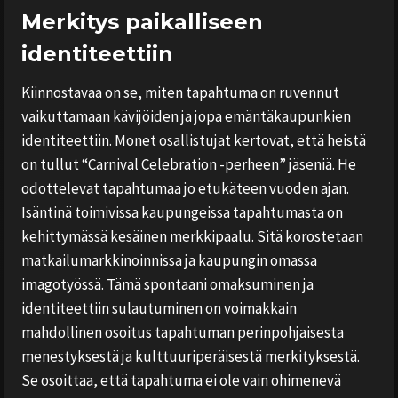
Merkitys paikalliseen
identiteettiin
Kiinnostavaa on se, miten tapahtuma on ruvennut
vaikuttamaan kävijöiden ja jopa emäntäkaupunkien
identiteettiin. Monet osallistujat kertovat, että heistä
on tullut “Carnival Celebration -perheen” jäseniä. He
odottelevat tapahtumaa jo etukäteen vuoden ajan.
Isäntinä toimivissa kaupungeissa tapahtumasta on
kehittymässä kesäinen merkkipaalu. Sitä korostetaan
matkailumarkkinoinnissa ja kaupungin omassa
imagotyössä. Tämä spontaani omaksuminen ja
identiteettiin sulautuminen on voimakkain
mahdollinen osoitus tapahtuman perinpohjaisesta
menestyksestä ja kulttuuriperäisestä merkityksestä.
Se osoittaa, että tapahtuma ei ole vain ohimenevä