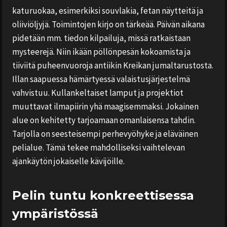
katuruokaa, esimerkiksi souvlakia, fetan näytteitä ja
oliiviöljyjä. Toimintojen kirjo on tärkeää. Päivän aikana
pidetään mm. tiedon kilpailuja, missä ratkaistaan
mysteerejä. Niin ikään pöllönpesän kokoamista ja
tiiviitä puheenvuoroja antiikin Kreikan jumaltarustosta.
Illan saapuessa hämärtyessä valaistusjärjestelmä
vahvistuu. Kullankeltaiset lamput ja projektiot
muuttavat ilmapiirin yhä maagisemmaksi. Jokainen
alue on kehitetty tarjoamaan omanlaisensa tahdin.
Tarjolla on seesteisempi perhevyöhyke ja eläväinen
pelialue. Tämä tekee mahdolliseksi vaihtelevan
ajankäytön jokaiselle kävijöille.
Pelin tuntu konkreettisessa
ympäristössä