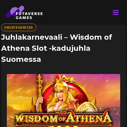
Skip
to
content
UNCATEGORIZED
Juhlakarnevaali – Wisdom of
Athena Slot -kadujuhla
Suomessa