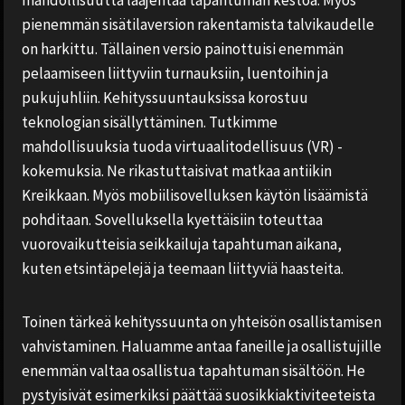
mahdollisuutta laajentaa tapahtuman kestoa. Myös
pienemmän sisätilaversion rakentamista talvikaudelle
on harkittu. Tällainen versio painottuisi enemmän
pelaamiseen liittyviin turnauksiin, luentoihin ja
pukujuhliin. Kehityssuuntauksissa korostuu
teknologian sisällyttäminen. Tutkimme
mahdollisuuksia tuoda virtuaalitodellisuus (VR) -
kokemuksia. Ne rikastuttaisivat matkaa antiikin
Kreikkaan. Myös mobiilisovelluksen käytön lisäämistä
pohditaan. Sovelluksella kyettäisiin toteuttaa
vuorovaikutteisia seikkailuja tapahtuman aikana,
kuten etsintäpelejä ja teemaan liittyviä haasteita.
Toinen tärkeä kehityssuunta on yhteisön osallistamisen
vahvistaminen. Haluamme antaa faneille ja osallistujille
enemmän valtaa osallistua tapahtuman sisältöön. He
pystyisivät esimerkiksi päättää suosikkiaktiviteeteista