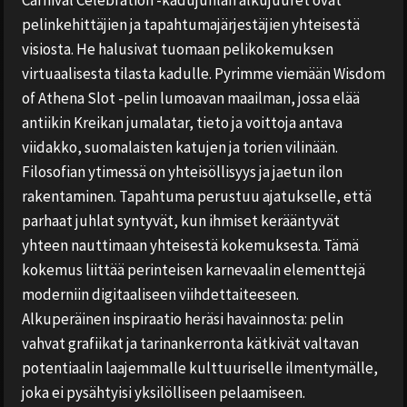
pelinkehittäjien ja tapahtumajärjestäjien yhteisestä
visiosta. He halusivat tuomaan pelikokemuksen
virtuaalisesta tilasta kadulle. Pyrimme viemään Wisdom
of Athena Slot -pelin lumoavan maailman, jossa elää
antiikin Kreikan jumalatar, tieto ja voittoja antava
viidakko, suomalaisten katujen ja torien vilinään.
Filosofian ytimessä on yhteisöllisyys ja jaetun ilon
rakentaminen. Tapahtuma perustuu ajatukselle, että
parhaat juhlat syntyvät, kun ihmiset kerääntyvät
yhteen nauttimaan yhteisestä kokemuksesta. Tämä
kokemus liittää perinteisen karnevaalin elementtejä
moderniin digitaaliseen viihdettaiteeseen.
Alkuperäinen inspiraatio heräsi havainnosta: pelin
vahvat grafiikat ja tarinankerronta kätkivät valtavan
potentiaalin laajemmalle kulttuuriselle ilmentymälle,
joka ei pysähtyisi yksilölliseen pelaamiseen.