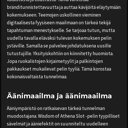
bränditunnistettavuutta ja auttaa kävijöitä eläytymään
kokemukseen. Teemojen uskollinen vieminen
digitaalisesta fyysiseen maailmaan on tärkeä tekijä
tapahtuman menestykselle. Se tarjoaa tutun, mutta
uudella tavalla eläväksi tulevan kokemuksen pelin
ystäville. Samalla se palvelee johdatuksena uusille
tutustujille. Yksityiskohtiin on kiinnitetty huomiota.
Jopa ruokalistojen kirjaimetyylit ja palkintojen
pakkaukset mukailevat pelin tyyliä. Tämä korostaa
kokonaisvaltaista tunnelmaa.
Äänimaailma ja äänimaailma
Ääniympäristö on ratkaisevan tärkeä tunnelman
muodostajana. Wisdom of Athena Slot -pelin tyypilliset
sävelmät ja ääniefektit on suunniteltu uudelleen