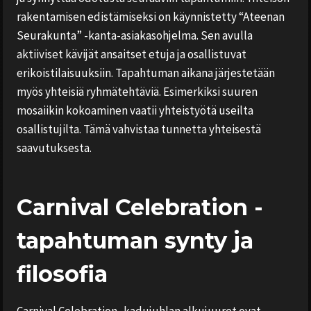
rakentamisen edistämiseksi on käynnistetty “Ateenan
Seurakunta” -kanta-asiakasohjelma. Sen avulla
aktiiviset kävijät ansaitset etuja ja osallistuvat
erikoistilaisuuksiin. Tapahtuman aikana järjestetään
myös yhteisiä ryhmätehtäviä. Esimerkiksi suuren
mosaiikin kokoaminen vaatii yhteistyötä useilta
osallistujilta. Tämä vahvistaa tunnetta yhteisestä
saavutuksesta.
Carnival Celebration -
tapahtuman synty ja
filosofia
Carnival Celebration -kadujuhlan alkujuuret ovat