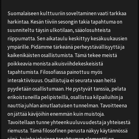
Suomalaiseen kulttuuriin soveltaminen vaati tarkkaa
harkintaa. Kesän tiiviin sesongin takia tapahtuma on
suunniteltu täysin ulkotilaan, sääolosuhteista
riippumatta. Sen aikataulu keskittyy kesäkuukausien
ympärille. Pidämme tärkeänä perheystävällisyyttä ja
kaikenikäisten osallistumista. Tämä tekee meistä
poikkeavia monista aikuisviihdekeskeisistä
tapahtumista. Filosofiassa painottuu myös
interaktiivisuus. Osallistujia ei seurata vaan heitä
pyydetään osallistumaan. He pystyvät tanssia, pelata
erikoistuneilla pelipisteillä, osallistua kilpailuihin ja
nauttia juhlan ainutlaatuisen tunnelman. Tavoitteena
on jättää kävijöihin enemmän kuin muistoja.
Tavoitellaan tunne yhteenkuuluvuudesta ja yhteisestä
riemusta. Tämä filosofinen perusta näkyy käytännössä
siinä, kuinka jokainen tapahtuman elementti on