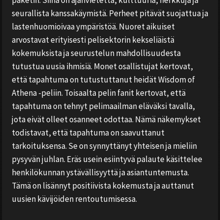
seurallista kanssakäymistä. Perheet pitävät suojattua ja
lastenhuomioivaa ympäristöä. Nuoret aikuiset
arvostavat erityisesti pelisektorin kekseliäistä
kokemuksista ja seurustelun mahdollisuudesta
tutustua uusia ihmisiä. Monet osallistujat kertovat,
että tapahtuma on tutustuttanut heidät Wisdom of
Athena -peliin. Toisaalta pelin fanit kertovat, että
tapahtuma on tehnyt pelimaailman eläväksi tavalla,
jota eivät olleet osanneet odottaa. Nämä näkemykset
todistavat, että tapahtuma on saavuttanut
tarkoituksensa. Se on synnyttänyt yhteisen ja mieliin
pysyvän juhlan. Eräs usein esiintyvä palaute käsittelee
henkilökunnan ystävällisyyttä ja asiantuntemusta.
Tämä on lisännyt positiivista kokemusta ja auttanut
uusien kävijöiden rentoutumisessa.