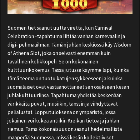
Suomen tiet saanut uutta virettä, kun Carnival
Celebration -tapahtuma liittää vanhan karnevaalin ja
digi- pelimaailman. Tämän juhlan keskiössä käy Wisdom
of Athena Slot, joka on selvästi enemmän kuin
tavallinen kolikkopeli. Se on kokonainen
kulttuurikokemus. Tässä jutussa käymme läpi, kuinka
tämä teema on tuotu katujen sykkeeseen ja kuinka
suomalaiset ovat vastaanottaneet sen osakseen kesän
juhlakulttuuriinsa. Tapahtuma yhdistää keskenään
värikkäitä puvut, musiikin, tanssin ja viihdyttävät
pelialustat. Lopputuloksena on ympäristö, jossa
jokainen voi kokea antiikin Kreikan tietoa ja juhlan
riemua. Tämä kokonaisuus on saanut hedelmällistä
maaperää Suomessa, missä kesän kollektiiviset