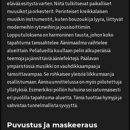
elävää esitystä varten. Niitä tulkitsevat paikalliset
muusikot ja orkesterit. Perinteiset kreikkalaisen
musiikin instrumentit, kuten bouzouki ja lyyra, liittyvät
moderneihin rytmeihin ja jousisoittimiin.
Lopputuloksena on harmoninen tausta, johon koko
tapahtuma tanssahtelee. Äänimaailma vaihtelee
alueittain. Pelialueilla kuullaan pelin alkuperäisiä
teemoja ja jännittäviä ääniefektejä. Päälavan
ympäristössä musiikki on vauhdikkaampaa ja
tanssittavampaa. Se rohkaisee yleisöä liikkumaan ja
osallistumaan. Äänisuunnittelussa on myös piilotettuja
yllätyksiä. Esimerkiksi pöllön huhuina soi satunnaisesti
eri puolilla tapahtuma-aluetta. Tämä tuottaa hymyjä ja
vahvistaa tunnelmallista syvyyttä.
Puvustus ja maskeeraus