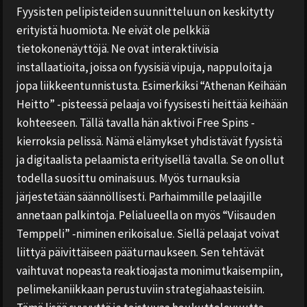
Fyysisten pelipisteiden suunnitteluun on keskitytty
erityistä huomiota. Ne eivät ole pelkkiä
tietokonenäyttöjä. Ne ovat interaktiivisia
installaatioita, joissa on fyysisiä vipuja, nappuloita ja
jopa liikkeentunnistusta. Esimerkiksi “Athenan Keihään
Heitto” -pisteessä pelaaja voi fyysisesti heittää keihään
kohteeseen. Tällä tavalla hän aktivoi Free Spins -
kierroksia pelissä. Nämä elämykset yhdistävät fyysistä
ja digitaalista pelaamista erityisellä tavalla. Se on ollut
todella suosittu ominaisuus. Myös turnauksia
järjestetään säännöllisesti. Parhaimmille pelaajille
annetaan palkintoja. Pelialueella on myös “Viisauden
Temppeli” -niminen erikoisalue. Siellä pelaajat voivat
liittyä päivittäiseen pääturnaukseen. Sen tehtävät
vaihtuvat nopeasta reaktioajasta monimutkaisempiin,
pelimekaniikkaan perustuviin strategiahaasteisiin.