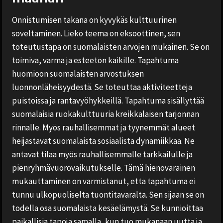
Onnistumisen takana on kyvykäs kulttuurinen
soveltaminen. Liekö teema on eksoottinen, sen
toteutustapa on suomalaisten arvojen mukainen. Se on
toimiva, varma ja esteetön kaikille. Tapahtuma
huomioon suomalaisten arvostuksen
luonnonläheisyydestä. Se toteuttaa aktiviteetteja
puistoissa ja rantavyöhykkeillä. Tapahtuma sisällyttää
suomalaisia ruokakulttuuria kreikkalaisen tarjonnan
rinnalle. Myös rauhallisemmat ja tyynemmät alueet
heijastavat suomalaista sosiaalista dynamiikkaa. Ne
antavat tilaa myös rauhallisemmalle tarkkailulle ja
pienryhmävuorovaikutukselle. Tämä hienovarainen
mukauttaminen on varmistanut, että tapahtuma ei
tunnu ulkopuoliselta tuontitavaralta. Sen sijaan se on
todella osa suomalaista kesäelämystä. Se kunnioittaa
paikallisia tapoja samalla, kun tuo mukanaan uutta ja