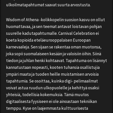
ulkoilmatapahtumat saavat suurta arvostusta.
Wisdom of Athena -kolikkopelin suosion kasvu on ollut
huomattavaa, ja sen teemat antavat loistavan pohjan
suurelle kadutapahtumalle. Carnival Celebration ei
koeta kopioida eteläeurooppalaisen Euroopan
karnevaaleja. Sen sijaan se rakentaa oman muotonsa,
joka sopii suomalaiseen kesään ja valoisiin öihin. Siinä
tiedon ja juhlan henki kohtaavat. Tapahtuma on lisännyt
kannatustaan nopeasti, kooten tuhansia osallistujia
ympäri maata ja tuoden heille muistamisen arvoisia
tapahtumia. Se osoittaa, kuinka digi- pelimaailmat
voivat astua ruudun ulkopuolelle ja kehittyä osaksi
yhteisiä, todellisia kokemuksia. Tämä muutos
digitaalisesta fyysiseen ei ole ainoastaan tekniikan
temppu. Kyse on laajemmasta kulttuurisesta