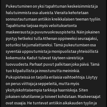
Pukeutuminen on yksi tapahtuman keskeisimmistä ja
halutuimmista osa-alueista. Vieraita kehotetaan
sonnustautumaan antiikin kreikkalaisen teeman tyyliin.
Tapahtuma tarjoaa myös veloituksetonta
maskeerausta ja puvunvuokrauspisteitä. Näin jokainen
pystyy hetkeksi tulla Athenan oppineeksi seuraajaksi,
soturiksi tai jumalattareksi. Tämä pukeutumisen osa
syventää uppoutumista ja monipuolistaa yhteisöllistä
kokemusta. Kadut tulevat täyteen väreistä ja
luovuudesta. Parhaat puvut palkitaan joka päivä. Tämä
tuo kilpailullista ja innostunutta meininkiä.
Pukupisteissä on tarjolla erilaisia vaihtoehtoja. Löytyy
on perus viittoja ja seppeleitä, mutta myös
yksityiskohtaisempia tarkkoja haarniskoja. Siten
jokaisen rahatilanne ja toiveet kohdataan. Maskeeraajat
ovat osaajia. He tuntevat antiikin aikakauden tyylin ja