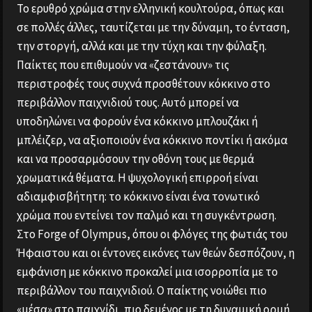
Το ερυθρό χρώμα στην ελληνική κουλτούρα, όπως και
σε πολλές άλλες, ταυτίζεται με την δύναμη, το ένταση,
την στοργή, αλλά και με την τύχη και την φύλαξη.
Παίκτες που επιθυμούν να «ζεστάνουν» τις
περιστροφές τους συχνά προσθέτουν κόκκινο στο
περιβάλλον παιχνιδιού τους. Αυτό μπορεί να
υποδηλώνει να φορούν ένα κόκκινο μπλουζάκι ή
μπλέιζερ, να αξιοποιούν ένα κόκκινο ποντίκι ή ακόμα
και να προσαρμόσουν την οθόνη τους με θερμά
χρωματικά θέματα. Η ψυχολογική επιρροή είναι
αδιαμφισβήτητη: το κόκκινο είναι ένα τονωτικό
χρώμα που εντείνει τον παλμό και τη συγκέντρωση.
Στο Forge of Olympus, όπου οι φλόγες της φωτιάς του
Ήφαιστου και οι έντονες εικόνες των θεών δεσπόζουν, η
εμφάνιση με κόκκινο προκαλεί μια ισορροπία με το
περιβάλλον του παιχνιδιού. Ο παίκτης νοιώθει πιο
«μέσα» στο παιχνίδι, πιο δεμένος με τη δυναμική ορμή