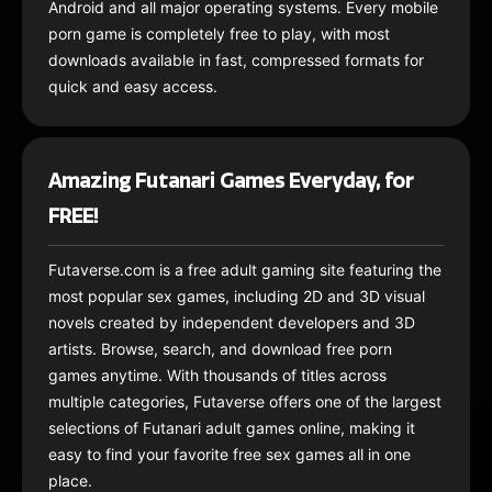
Android and all major operating systems. Every mobile
porn game is completely free to play, with most
downloads available in fast, compressed formats for
quick and easy access.
Amazing Futanari Games Everyday, for
FREE!
Futaverse.com is a free adult gaming site featuring the
most popular sex games, including 2D and 3D visual
novels created by independent developers and 3D
artists. Browse, search, and download free porn
games anytime. With thousands of titles across
multiple categories, Futaverse offers one of the largest
selections of Futanari adult games online, making it
easy to find your favorite free sex games all in one
place.