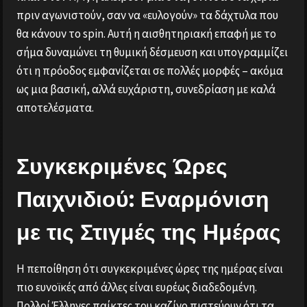
πριν αγωνιστούν, σαν να «ευλογούν» τα δάχτυλα που
θα κάνουν το spin. Αυτή η αισθητηριακή επαφή με το
σήμα δυναμώνει τη θυμική δέσμευση και υπογραμμίζει
ότι η πρόοδος εμφανίζεται σε πολλές μορφές – ακόμα
ως μια βασική, αλλά ευχάριστη, συνεδρίαση με καλά
αποτελέσματα.
Συγκεκριμένες Ώρες
Παιχνιδιού: Εναρμόνιση
με τις Στιγμές της Ημέρας
Η πεποίθηση ότι συγκεκριμένες ώρες της ημέρας είναι
πιο ευνοϊκές από άλλες είναι ευρέως διαδεδομένη.
Πολλοί Έλληνες παίκτες του καζίνο πιστεύουν ότι τα