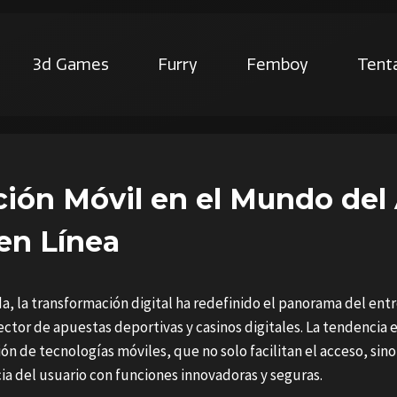
3d Games
Furry
Femboy
Tent
ción Móvil en el Mundo del
en Línea
a, la transformación digital ha redefinido el panorama del ent
ector de apuestas deportivas y casinos digitales. La tendencia
ón de tecnologías móviles, que no solo facilitan el acceso, si
ia del usuario con funciones innovadoras y seguras.