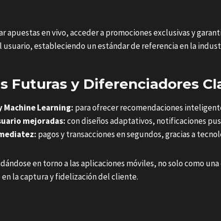
r apuestas en vivo, acceder a promociones exclusivas y garant
l usuario, estableciendo un estándar de referencia en la industr
s Futuras y Diferenciadores Cl
 y Machine Learning:
para ofrecer recomendaciones inteligente
suario mejoradas:
con diseños adaptativos, notificaciones pus
nmediatez:
pagos y transacciones en segundos, gracias a tecnol
idándose en torno a las aplicaciones móviles, no solo como una
en la captura y fidelización del cliente.