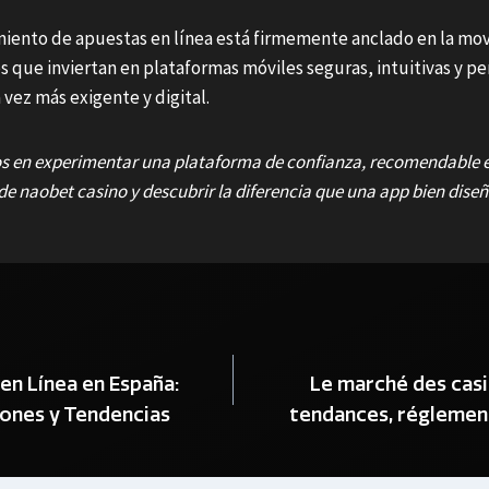
miento de apuestas en línea está firmemente anclado en la movi
s que inviertan en plataformas móviles seguras, intuitivas y pe
 vez más exigente y digital.
os en experimentar una plataforma de confianza, recomendable 
e naobet casino y descubrir la diferencia que una app bien dis
en Línea en España:
Le marché des casin
iones y Tendencias
tendances, réglemen