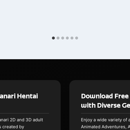
anari Hentai
Download Free 
with Diverse G
tanari 2D and 3D adult
Enjoy a wide variety of 
s created by
Animated Adventures, A