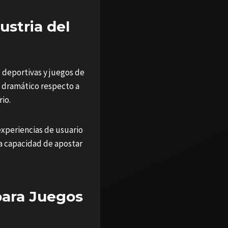
ustria del
 deportivas y juegos de
io dramático respecto a
rio.
experiencias de usuario
la capacidad de apostar
para Juegos