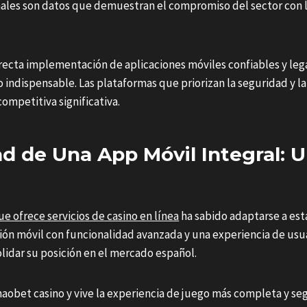
nales son datos que demuestran el compromiso del sector con 
rrecta implementación de aplicaciones móviles confiables y lega
o indispensable. Las plataformas que priorizan la seguridad y la
ompetitiva significativa.
d de Una App Móvil Integral: 
ue ofrece servicios de casino en línea
ha sabido adaptarse a est
ión móvil con funcionalidad avanzada y una experiencia de usua
idar su posición en el mercado español.
naobet casino y vive la experiencia de juego más completa y seg