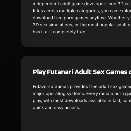
independent adult game developers and 3D arti
titles across multiple categories, you can explo
download free porn games anytime. Whether you
3D sex simulations, or the most popular adult
has it all- completely free.
Play Futanari Adult Sex Games 
Futaverse Games provides free adult sex games
major operating systems. Every mobile porn gam
play, with most downloads available in fast, co
quick and easy access.