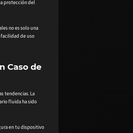
la protección del
les no es solo una
 facilidad de uso
Un Caso de
as tendencias. La
rio fluida ha sido
ura en tu dispositivo