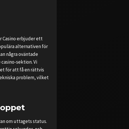
e
r Casino erbjuder ett
opulära alternativen för
tan några oväntade
 casino-sektion. Vi
 för att få en rättvis
tekniska problem, vilket
loppet
an om uttagets status.
trettio sekunder, och