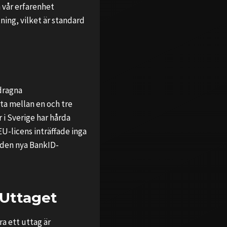
h vår erfarenhet
ning, vilket är standard
tdragna
ta mellan en och tre
 i Sverige har hårda
U-licens inträffade inga
 den nya BankID-
 Uttaget
ra ett uttag är