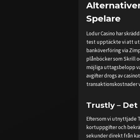
Alternative
Spelare
Lodur Casino har skrädd
test upptäckte vi att u
banköverföring via Zimp
plånböcker som Skrill oc
möjliga uttagsbelopp va
avgifter drogs av casino
transaktionskostnader v
Trustly – Det
Eftersom vi utnyttjade 
kortuppgifter och bekräf
sekunder direkt från kas