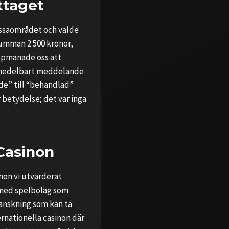
ttaget
kassaområdet och valde
summan 2 500 kronor,
uppmanade oss att
t omedelbart meddelande
nde” till “behandlad”
 betydelse; det var inga
Casinon
inon vi utvärderat
s med spelbolag som
ranskning som kan ta
ernationella casinon där