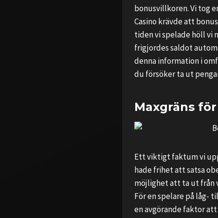
bonusvillkoren. Vi tog 
Casino krävde att bonus
tiden vi spelade höll vi
frigjordes saldot autom
denna information i omf
du försöker ta ut pengar
Maxgräns för 
Ett viktigt faktum vi up
hade frihet att satsa o
möjlighet att ta ut från
För en spelare på låg- 
en avgörande faktor att 