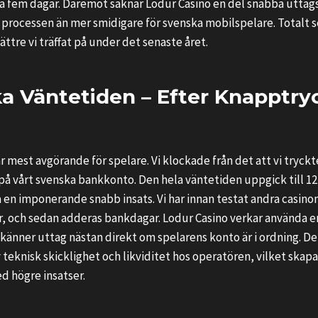
a fem dagar. Däremot saknar Lodur Casino en del snabba uttag
 processen än mer smidigare för svenska mobilspelare. Totalt s
ättre vi träffat på under det senaste året.
a Väntetiden – Efter Knapptryck
r mest avgörande för spelare. Vi klockade från det att vi tryck
 på vårt svenska bankkonto. Den hela väntetiden uppgick till 12
ta en imponerande snabb insats. Vi har innan testat andra casin
ar, och sedan adderas bankdagar. Lodur Casino verkar använda
känner uttag nästan direkt om spelarens konto är i ordning. De
v teknisk skicklighet och likviditet hos operatören, vilket skap
d högre insatser.