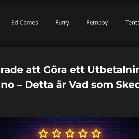
3d Games
Furry
Femboy
Tent
rade att Göra ett Utbetalni
no – Detta är Vad som Sked