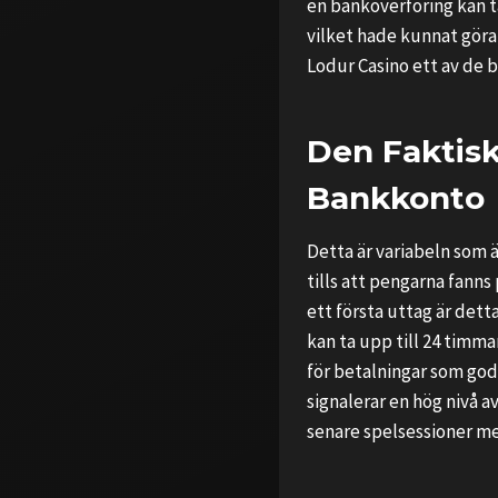
en banköverföring kan t
vilket hade kunnat göra
Lodur Casino ett av de b
Den Faktisk
Bankkonto
Detta är variabeln som ä
tills att pengarna fanns
ett första uttag är det
kan ta upp till 24 timm
för betalningar som god
signalerar en hög nivå a
senare spelsessioner me