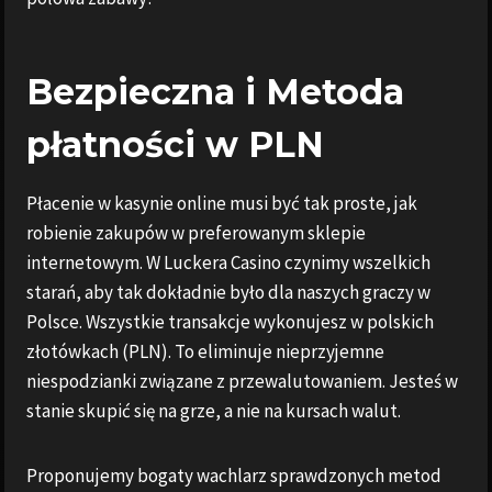
Bezpieczna i Metoda
płatności w PLN
Płacenie w kasynie online musi być tak proste, jak
robienie zakupów w preferowanym sklepie
internetowym. W Luckera Casino czynimy wszelkich
starań, aby tak dokładnie było dla naszych graczy w
Polsce. Wszystkie transakcje wykonujesz w polskich
złotówkach (PLN). To eliminuje nieprzyjemne
niespodzianki związane z przewalutowaniem. Jesteś w
stanie skupić się na grze, a nie na kursach walut.
Proponujemy bogaty wachlarz sprawdzonych metod