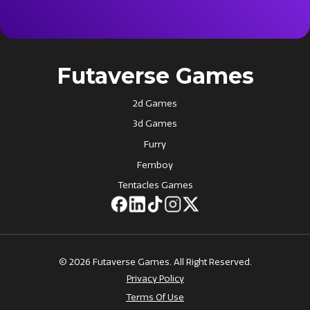
Futaverse Games
2d Games
3d Games
Furry
Femboy
Tentacles Games
© 2026 Futaverse Games. All Right Reserved.
Privacy Policy
Terms Of Use