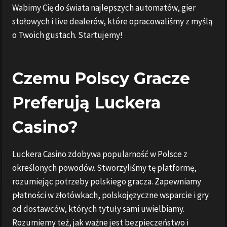
Wabimy Cię do świata najlepszych automatów, gier
stołowych i live dealerów, które opracowaliśmy z myślą
o Twoich gustach. Startujemy!
Czemu Polscy Gracze
Preferują Luckera
Casino?
Luckera Casino zdobywa popularność w Polsce z
określonych powodów. Stworzyliśmy tę platformę,
rozumiejąc potrzeby polskiego gracza. Zapewniamy
płatności w złotówkach, polskojęzyczne wsparcie i gry
od dostawców, których tytuły sami uwielbiamy.
Rozumiemy też, jak ważne jest bezpieczeństwo i