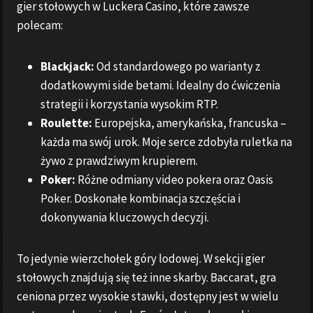
gier stołowych w Luckera Casino, które zawsze
polecam:
Blackjack:
Od standardowego po warianty z
dodatkowymi side betami. Idealny do ćwiczenia
strategii i korzystania wysokim RTP.
Roulette:
Europejska, amerykańska, francuska –
każda ma swój urok. Moje serce zdobyła ruletka na
żywo z prawdziwym krupierem.
Poker:
Różne odmiany video pokera oraz Oasis
Poker. Doskonałe kombinacja szczęścia i
dokonywania kluczowych decyzji.
To jedynie wierzchołek góry lodowej. W sekcji gier
stołowych znajdują się też inne skarby. Baccarat, gra
ceniona przez wysokie stawki, dostępny jest w wielu