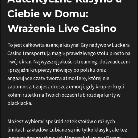
Ciebie w Domu:
Wrażenia Live Casino
To jest całkowita esencja kasyna! Gry na żywo w Luckera
Casino transportują magię prawdziwego stołu prosto na
Twój ekran. Najwyższej jakości streaming, doświadczeni
i przyjaźni krupierzy mówiący po polsku oraz
angażujące czaty tworzą atmosferę, której nie
zapomnisz. Czujesz dreszcz emocji, gdy krupier kręci
kołem ruletki na Twoich oczach lub rozdaje karty w
blackjacka.
Możesz wybierać spośród setek stołów o różnych
limitach zakładów. Lubiane są nie tylko klasyki, ale też
innowacyjne gry show, jak Monopoly Live czy Dream