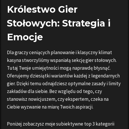
Królestwo Gier
Stołowych: Strategia i
Emocje
Dla graczy ceniących planowanie i klasyczny klimat
kasyna stworzyliśmy wspaniałą sekcję gier stołowych.
Tutaj Twoje umiejętności mogą naprawdę błysnąć.
Oferujemy dziesiątki wariantów każdej z legendarnych
gier. Dzięki temu odnajdziesz optymalne zasady i limity
zakładów dla siebie. Bez względu od tego, czy
stanowisz nowicjuszem, czy ekspertem, czeka na
Ciebie wyzwanie na miarę Twoich aspiracji.
Poniżej zobaczysz moje subiektywne top 3 kategorii