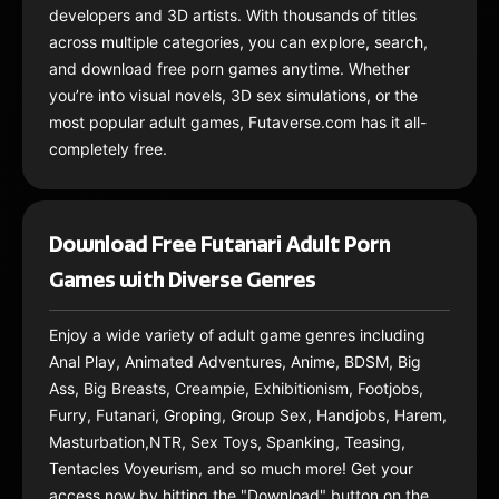
developers and 3D artists. With thousands of titles
across multiple categories, you can explore, search,
and download free porn games anytime. Whether
you’re into visual novels, 3D sex simulations, or the
most popular adult games, Futaverse.com has it all-
completely free.
Download Free Futanari Adult Porn
Games with Diverse Genres
Enjoy a wide variety of adult game genres including
Anal Play, Animated Adventures, Anime, BDSM, Big
Ass, Big Breasts, Creampie, Exhibitionism, Footjobs,
Furry, Futanari, Groping, Group Sex, Handjobs, Harem,
Masturbation,NTR, Sex Toys, Spanking, Teasing,
Tentacles Voyeurism, and so much more! Get your
access now by hitting the "Download" button on the