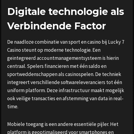
Digitale technologie als
Verbindende Factor
De naadloze combinatie van sport en casino bij Lucky 7
Casino steunt op moderne technologie. Een
geïntegreerd accountmanagementsysteem is hierin
centraal. Spelers financieren met één saldo en
sportweddenschappen als casinospelen. De techniek
integreert verschillende softwareleveranciers tot één
uniform platform. Deze infrastructuur maakt mogelijk
ook veilige transacties en afstemming van data in real-
time.
Mobiele toegang is een andere essentiële pijler. Het
platform is geoptimaliseerd voor smartphones en