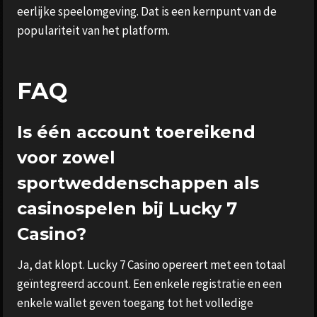
eerlijke speelomgeving. Dat is een kernpunt van de
populariteit van het platform.
FAQ
Is één account toereikend
voor zowel
sportweddenschappen als
casinospelen bij Lucky 7
Casino?
Ja, dat klopt. Lucky 7 Casino opereert met een totaal
geïntegreerd account. Een enkele registratie en een
enkele wallet geven toegang tot het volledige