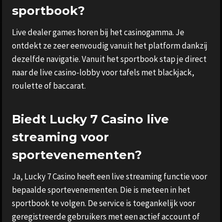
sportbook?
Live dealer games horen bij het casinogamma. Je
ontdekt ze zeer eenvoudig vanuit het platform dankzij
dezelfde navigatie. Vanuit het sportbook stap je direct
naar de live casino-lobby voor tafels met blackjack,
roulette of baccarat.
Biedt Lucky 7 Casino live
streaming voor
sportevenementen?
Ja, Lucky 7 Casino heeft een live streaming functie voor
bepaalde sportevenementen. Die is meteen in het
sportbook te volgen. De service is toegankelijk voor
geregistreerde gebruikers met een actief account of