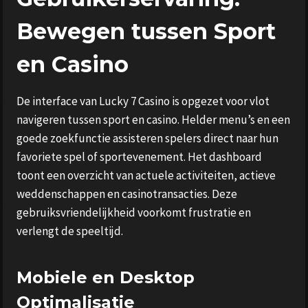
Bewegen tussen Sport
en Casino
De interface van Lucky 7 Casino is opgezet voor vlot
navigeren tussen sport en casino. Helder menu’s en een
goede zoekfunctie assisteren spelers direct naar hun
favoriete spel of sportevenement. Het dashboard
toont een overzicht van actuele activiteiten, actieve
weddenschappen en casinotransacties. Deze
gebruiksvriendelijkheid voorkomt frustratie en
verlengt de speeltijd.
Mobiele en Desktop
Optimalisatie