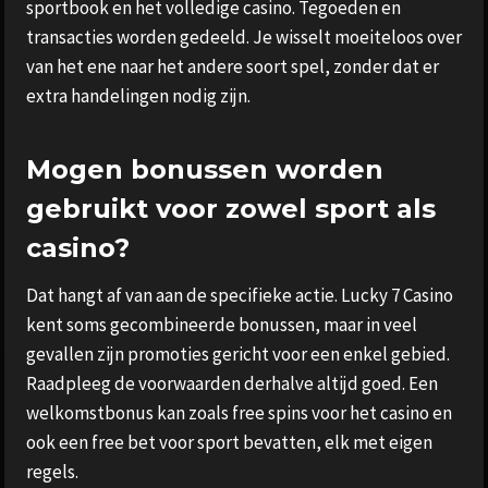
sportbook en het volledige casino. Tegoeden en
transacties worden gedeeld. Je wisselt moeiteloos over
van het ene naar het andere soort spel, zonder dat er
extra handelingen nodig zijn.
Mogen bonussen worden
gebruikt voor zowel sport als
casino?
Dat hangt af van aan de specifieke actie. Lucky 7 Casino
kent soms gecombineerde bonussen, maar in veel
gevallen zijn promoties gericht voor een enkel gebied.
Raadpleeg de voorwaarden derhalve altijd goed. Een
welkomstbonus kan zoals free spins voor het casino en
ook een free bet voor sport bevatten, elk met eigen
regels.