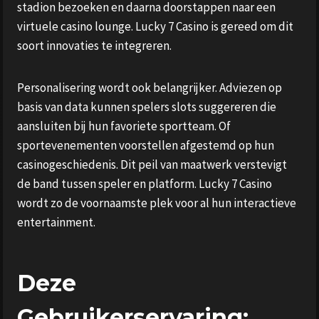
stadion bezoeken en daarna doorstappen naar een
virtuele casino lounge. Lucky 7 Casino is gereed om dit
soort innovaties te integreren.
Personalisering wordt ook belangrijker. Adviezen op
basis van data kunnen spelers slots suggereren die
aansluiten bij hun favoriete sportteam. Of
sportevenementen voorstellen afgestemd op hun
casinogeschiedenis. Dit peil van maatwerk verstevigt
de band tussen speler en platform. Lucky 7 Casino
wordt zo de voornaamste plek voor al hun interactieve
entertainment.
Deze
Gebruikerservaring: