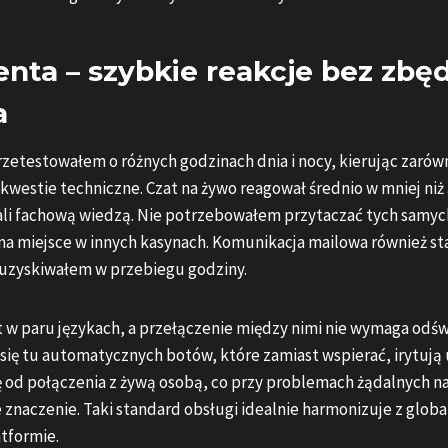
enta – szybkie reakcje bez zbę
a
etestowałem o różnych godzinach dnia i nocy, kierując zarówno
westie techniczne. Czat na żywo reagował średnio w mniej niż 
li fachową wiedzą. Nie potrzebowałem przytaczać tych samych
ma miejsce w innych kasynach. Komunikacja mailowa również st
uzyskiwałem w przebiegu godziny.
 w paru językach, a przełączenie między nimi nie wymaga odświ
się tu automatycznych botów, które zamiast wspierać, irytują
 od połączenia z żywą osobą, co przy problemach żądalnych 
znaczenie. Taki standard obsługi idealnie harmonizuje z global
atformie.