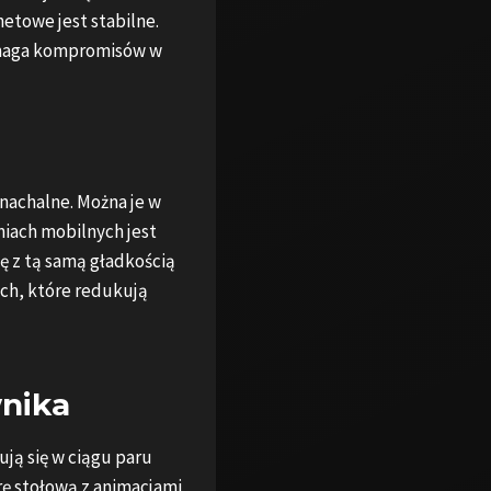
etowe jest stabilne.
wymaga kompromisów w
nachalne. Można je w
niach mobilnych jest
ę z tą samą gładkością
ch, które redukują
wnika
ją się w ciągu paru
ę stołową z animacjami