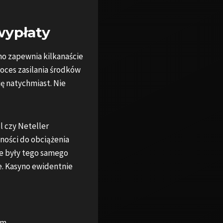
wypłaty
no zapewnia kilkanaście
oces zasilania środków
ę natychmiast. Nie
l czy Neteller
ności do obciążenia
ne były tego samego
e. Kasyno ewidentnie
ym.