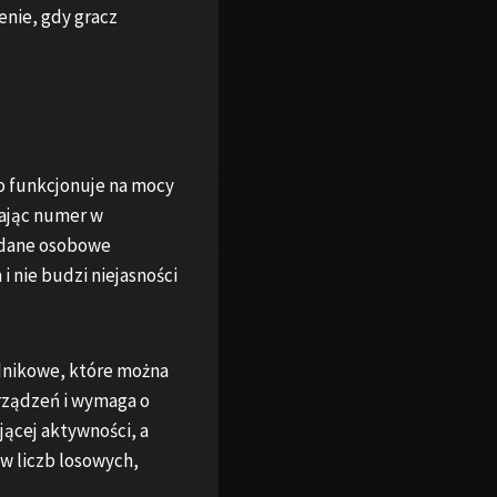
nie, gdy gracz
no funkcjonuje na mocy
zając numer w
a dane osobowe
 nie budzi niejasności
dnikowe, które można
rządzeń i wymaga o
jącej aktywności, a
w liczb losowych,