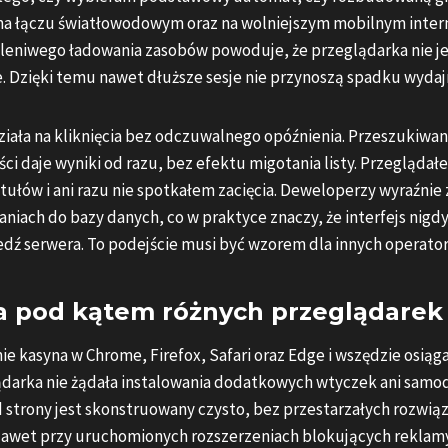
na łączu światłowodowym oraz na wolniejszym mobilnym intern
 leniwego ładowania zasobów powoduje, że przeglądarka nie je
. Dzięki temu nawet dłuższe sesje nie przynoszą spadku wydaj
ziała na kliknięcia bez odczuwalnego opóźnienia. Przeszukiwan
ści daje wyniki od razu, bez efektu migotania listy. Przeglądał
ytułów i ani razu nie spotkałem zacięcia. Deweloperzy wyraźnie
niach do bazy danych, co w praktyce znaczy, że interfejs nigdy
dź serwera. To podejście musi być wzorem dla innych operato
a pod kątem różnych przeglądarek
ie kasyna w Chrome, Firefox, Safari oraz Edge i wszędzie osi
ądarka nie żądała instalowania dodatkowych wtyczek ani samo
 strony jest skonstruowany czysto, bez przestarzałych rozwią
awet przy uruchomionych rozszerzeniach blokujących reklamy