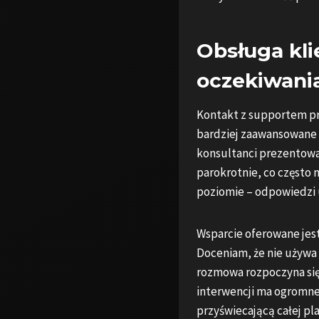
Obsługa kli
oczekiwani
Kontakt z supportem prz
bardziej zaawansowane k
konsultanci prezentowa
parokrotnie, co często 
poziomie – odpowiedzi 
Wsparcie oferowane jest
Doceniam, że nie używa 
rozmowa rozpoczyna się
interwencji ma ogromne 
przyświecającą całej pl