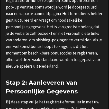
registratieformulier te openen. Soms opent zich een
pop-up venster, soms word je word je doorgestuurd
naar een aparte aanmeldpagina. Het formulier is helder
gestructureerd en vraagt om noodzakelijke
persoonlijke gegevens. Het is van grootste belang dat
je de website zelf bezoekt en niet via onofficiële links
van anderen, om phishing-pogingen te vermijden. Als je
een welkomstbonus hoopt te krijgen, is dit het
moment om beschikbare bonuscodes te registreren,
alhoewel deze vaak standaard worden toegepast voor
nieuwe spelers uit Nederland.
Stap 2: Aanleveren van
Persoonlijke Gegevens
Bij deze stap vul je het registratieformulier in met uw
nauwkeurige persoonlijke gegevens. De benodigde