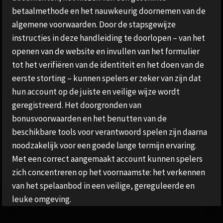
betaalmethode en het nauwkeurig doornemen van de
algemene voorwaarden. Door de stapsgewijze
instructies in deze handleiding te doorlopen – van het
openen van de website en invullen van het formulier
tot het verifiëren van de identiteit en het doen van de
eerste storting – kunnen spelers er zeker van zijn dat
hun account op de juiste en veilige wijze wordt
geregistreerd. Het doorgronden van
bonusvoorwaarden en het benutten van de
beschikbare tools voor verantwoord spelen zijn daarna
noodzakelijk voor een goede lange termijn ervaring.
Met een correct aangemaakt account kunnen spelers
zich concentreren op het voornaamste: het verkennen
van het spelaanbod in een veilige, gereguleerde en
leuke omgeving.