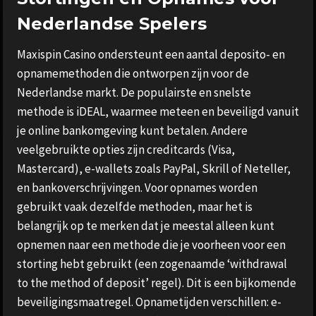
Nederlandse Spelers
Maxispin Casino ondersteunt een aantal deposito- en
opnamemethoden die ontworpen zijn voor de
Nederlandse markt. De populairste en snelste
methode is iDEAL, waarmee meteen en beveiligd vanuit
je online bankomgeving kunt betalen. Andere
veelgebruikte opties zijn creditcards (Visa,
Mastercard), e-wallets zoals PayPal, Skrill of Neteller,
en bankoverschrijvingen. Voor opnames worden
gebruikt vaak dezelfde methoden, maar het is
belangrijk op te merken dat je meestal alleen kunt
opnemen naar een methode die je voorheen voor een
storting hebt gebruikt (een zogenaamde ‘withdrawal
to the method of deposit’ regel). Dit is een bijkomende
beveiligingsmaatregel. Opnametijden verschillen: e-