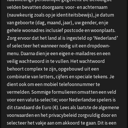
velden bevatten doorgaans: voor- en achternaam
(nauwkeurig zoals op je identiteitsbewijs), je datum
van geboorte (dag, maand, jaar), uw gender, en je
gehele woonadres inclusief postcode en woonplaats.
Zorg ervoor dat het land al is ingesteld op ‘Nederland’
of selecteer het wanneer nodig uit een dropdown-
menu. Daarna dien je een eigen e-mailadres en een
veilig wachtwoord in te vullen. Het wachtwoord
behoort complex te zijn, opgebouwd uit een
combinatie van letters, cijfers en speciale tekens. Je
dient ook om een mobiel telefoonnummer te
vermelden. Sommige formulieren omvatten een veld
voor een valuta-selectie; voor Nederlandse spelers is
dit standaard de Euro (€). Lees als laatste de algemene
voorwaarden en het privacybeleid zorgvuldig door en
selecteer het vakje aan om akkoord te gaan. Dit is een