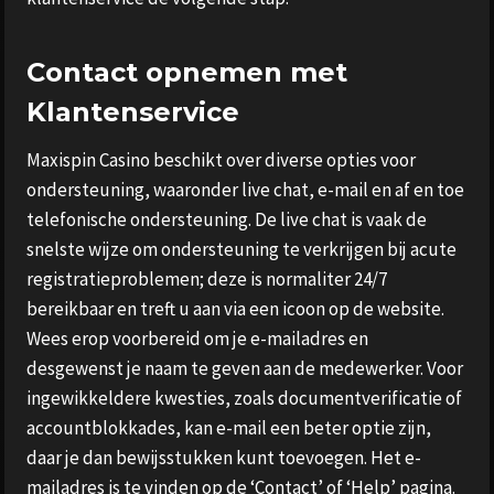
Contact opnemen met
Klantenservice
Maxispin Casino beschikt over diverse opties voor
ondersteuning, waaronder live chat, e-mail en af en toe
telefonische ondersteuning. De live chat is vaak de
snelste wijze om ondersteuning te verkrijgen bij acute
registratieproblemen; deze is normaliter 24/7
bereikbaar en treft u aan via een icoon op de website.
Wees erop voorbereid om je e-mailadres en
desgewenst je naam te geven aan de medewerker. Voor
ingewikkeldere kwesties, zoals documentverificatie of
accountblokkades, kan e-mail een beter optie zijn,
daar je dan bewijsstukken kunt toevoegen. Het e-
mailadres is te vinden op de ‘Contact’ of ‘Help’ pagina.