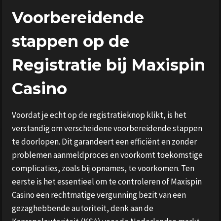
Voorbereidende
stappen op de
Registratie bij Maxispin
Casino
Voordat je echt op de registratieknop klikt, is het
verstandig om verscheidene voorbereidende stappen
te doorlopen. Dit garandeert een efficiënt en zonder
problemen aanmeldproces en voorkomt toekomstige
complicaties, zoals bij opnames, te voorkomen. Ten
eerste is het essentieel om te controleren of Maxispin
Casino een rechtmatige vergunning bezit van een
gezaghebbende autoriteit, denk aan de