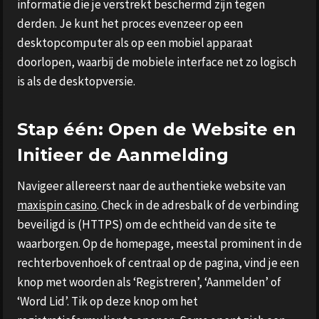
informatie die je verstrekt beschermd zijn tegen
derden. Je kunt het proces evenzeer op een
desktopcomputer als op een mobiel apparaat
doorlopen, waarbij de mobiele interface net zo logisch
is als de desktopversie.
Stap één: Open de Website en
Initieer de Aanmelding
Navigeer allereerst naar de authentieke website van
maxispin casino
. Check in de adresbalk of de verbinding
beveiligd is (HTTPS) om de echtheid van de site te
waarborgen. Op de homepage, meestal prominent in de
rechterbovenhoek of centraal op de pagina, vind je een
knop met woorden als ‘Registreren’, ‘Aanmelden’ of
‘Word Lid’. Tik op deze knop om het