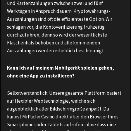
und Kartenzahlungen zwischen zwei und fünf
Werktagen in Anspruch dauern. Kryptowährungs-
Auszahlungen sind oft die effizienteste Option. Wir
schlagen vor, die Kontoverifizierung frühzeitig
durchzuführen, denn so wird der wesentlichste
Flaschenhals behoben und alle kommenden
Auszahlungen werden erheblich beschleunigt.
Kann ich auf meinem Mobilgerät spielen gehen,
ohne eine App zu installieren?
Selbstverständlich. Unsere gesamte Plattform basiert
auf flexibler Webtechnologie, welche sich
augenblicklich aller Bildschirmgröße anpaßt. Du
kannst MrPacho Casino direkt über den Browser Ihres
Smartphones oder Tablets aufrufen, ohne dass eine