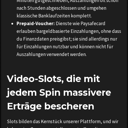
Minuten gutgeschrieben, Auszahlungen oft schon
nach Stunden abgeschlossen und umgehen
klassische Banklaufzeiten komplett.
Prepaid-Voucher:
Dienste wie Paysafecard
erlauben bargeldbasierte Einzahlungen, ohne dass
du Finanzdaten preisgibst; sie sind allerdings nur
für Einzahlungen nutzbar und können nicht für
Auszahlungen verwendet werden.
Video-Slots, die mit
jedem Spin massivere
Erträge bescheren
Slots bilden das Kernstück unserer Plattform, und wir