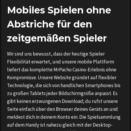
Mobiles Spielen ohne
Abstriche für den
zeitgemäßen Spieler
Wir sind uns bewusst, dass der heutige Spieler
Flexibilität erwartet, und unsere mobile Plattform
liefert das komplette MrPacho Casino-Erlebnis ohne
Kompromisse. Unsere Website gründet auf flexibler
Technologie, die sich von handlichen Smartphones bis
zu großen Tablets jeder Bildschirmgröße anpasst. Es
gibt keinen erzwungenen Download; du rufst unsere
Seite einfach über den Browser deines Geräts an und
meldest dich in deinem Konto ein. Die Spielsammlung
auf dem Handy ist nahezu gleich mit der Desktop-