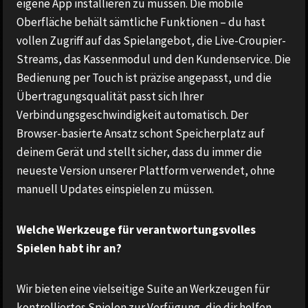
eigene App installieren zu müssen. Die mobile
Oberfläche behält sämtliche Funktionen – du hast
vollen Zugriff auf das Spielangebot, die Live-Croupier-
Streams, das Kassenmodul und den Kundenservice. Die
Bedienung per Touch ist präzise angepasst, und die
Übertragungsqualität passt sich Ihrer
Verbindungsgeschwindigkeit automatisch. Der
Browser-basierte Ansatz schont Speicherplatz auf
deinem Gerät und stellt sicher, dass du immer die
neueste Version unserer Plattform verwendet, ohne
manuell Updates einspielen zu müssen.
Welche Werkzeuge für verantwortungsvolles
Spielen habt ihr an?
Wir bieten eine vielseitige Suite an Werkzeugen für
kontrolliertes Spielen zur Verfügung, die dir helfen,