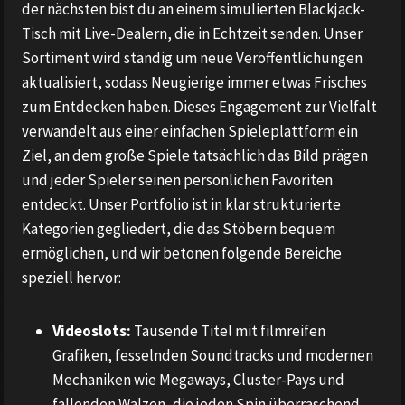
der nächsten bist du an einem simulierten Blackjack-
Tisch mit Live-Dealern, die in Echtzeit senden. Unser
Sortiment wird ständig um neue Veröffentlichungen
aktualisiert, sodass Neugierige immer etwas Frisches
zum Entdecken haben. Dieses Engagement zur Vielfalt
verwandelt aus einer einfachen Spieleplattform ein
Ziel, an dem große Spiele tatsächlich das Bild prägen
und jeder Spieler seinen persönlichen Favoriten
entdeckt. Unser Portfolio ist in klar strukturierte
Kategorien gegliedert, die das Stöbern bequem
ermöglichen, und wir betonen folgende Bereiche
speziell hervor:
Videoslots:
Tausende Titel mit filmreifen
Grafiken, fesselnden Soundtracks und modernen
Mechaniken wie Megaways, Cluster-Pays und
fallenden Walzen, die jeden Spin überraschend