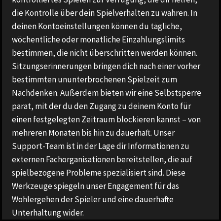
die Kontrolle über dein Spielverhalten zu wahren. In
deinen Kontoeinstellungen können du tägliche,
wöchentliche oder monatliche Einzahlungslimits
bestimmen, die nicht überschritten werden können.
Sitzungserinnerungen bringen dich nach einer vorher
bestimmten ununterbrochenen Spielzeit zum
Nachdenken. Außerdem bieten wir eine Selbstsperre
parat, mit der du den Zugang zu deinem Konto für
einen festgelegten Zeitraum blockieren kannst – von
mehreren Monaten bis hin zu dauerhaft. Unser
Support-Team ist in der Lage dir Informationen zu
externen Fachorganisationen bereitstellen, die auf
spielbezogene Probleme spezialisiert sind. Diese
Werkzeuge spiegeln unser Engagement für das
Wohlergehen der Spieler und eine dauerhafte
Unterhaltung wider.