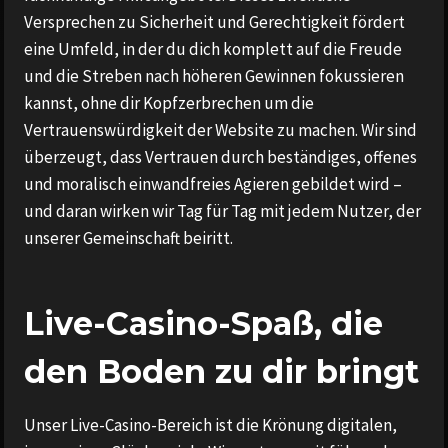
Versprechen zu Sicherheit und Gerechtigkeit fördert
eine Umfeld, in der du dich komplett auf die Freude
und die Streben nach höheren Gewinnen fokussieren
kannst, ohne dir Kopfzerbrechen um die
Vertrauenswürdigkeit der Website zu machen. Wir sind
überzeugt, dass Vertrauen durch beständiges, offenes
und moralisch einwandfreies Agieren gebildet wird –
und daran wirken wir Tag für Tag mit jedem Nutzer, der
unserer Gemeinschaft beiritt.
Live-Casino-Spaß, die
den Boden zu dir bringt
Unser Live-Casino-Bereich ist die Krönung digitalen,