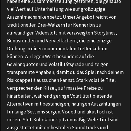
haben eine Zusammenstellung getroffen, die genauso
viel Wert auf Unterhaltung wie auf großzügige
Auszahlmechaniken setzt. Unser Angebot reicht von
traditionellen Drei-Walzern für Kenner bis zu
aufwändigen Videoslots mit verzweigten Storylines,
Bonusrunden und Vervielfachern, die eine einzige
Drehung in einen monumentalen Treffer kehren
können. Wir legen Wert besonders auf die
Gewinnquoten und Volatilitätsgrade und zeigen
transparente Angaben, damit du das Spiel nach deinem
Risikoappetit aussuchen kannst. Stark volatile Titel
versprechen den Kitzel, auf massive Preise zu
hinarbeiten, während geringe Volatilität bietende
Alternativen mit beständigen, häufigen Auszahlungen
für lange Sessions sorgen. Visuell und akustisch ist
unsere Slot-Kollektion spitzenmäßig: Viele Titel sind
ausgestattet mit orchestralen Soundtracks und