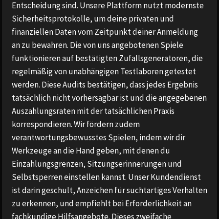
Entscheidung sind. Unsere Plattform nutzt modernste
Sicherheitsprotokolle, um deine privaten und
finanziellen Daten vom Zeitpunkt deiner Anmeldung
an zu bewahren. Die von uns angebotenen Spiele
funktionieren auf bestätigten Zufallsgeneratoren, die
regelmäßig von unabhängigen Testlaboren getestet
werden. Diese Audits bestätigen, dass jedes Ergebnis
tatsächlich nicht vorhersagbar ist und die angegebenen
Auszahlungsraten mit der tatsächlichen Praxis
korrespondieren. Wir fördern zudem
verantwortungsbewusstes Spielen, indem wir dir
Werkzeuge an die Hand geben, mit denen du
Einzahlungsgrenzen, Sitzungserinnerungen und
Selbstsperren einstellen kannst. Unser Kundendienst
ist darin geschult, Anzeichen für suchtartiges Verhalten
zu erkennen, und empfiehlt bei Erforderlichkeit an
fachkundige Hilfsangebote. Dieses zweifache