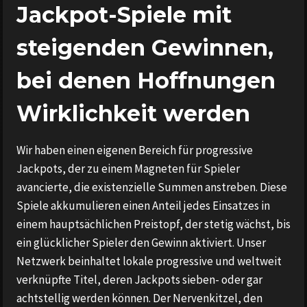
Jackpot-Spiele mit
steigenden Gewinnen,
bei denen Hoffnungen
Wirklichkeit werden
Wir haben einen eigenen Bereich für progressive
Jackpots, der zu einem Magneten für Spieler
avancierte, die existenzielle Summen anstreben. Diese
Spiele akkumulieren einen Anteil jedes Einsatzes in
einem hauptsächlichen Preistopf, der stetig wächst, bis
ein glücklicher Spieler den Gewinn aktiviert. Unser
Netzwerk beinhaltet lokale progressive und weltweit
verknüpfte Titel, deren Jackpots sieben- oder gar
achtstellig werden können. Der Nervenkitzel, den