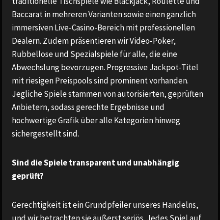
traditionelle Tischspiele wie Blackjack, Roulette und
Baccarat in mehreren Varianten sowie einen gänzlich
immersiven Live-Casino-Bereich mit professionellen
Dealern. Zudem präsentieren wir Video-Poker,
Rubbellose und Spezialspiele für alle, die eine
Abwechslung bevorzugen. Progressive Jackpot-Titel
mit riesigen Preispools sind prominent vorhanden.
Jegliche Spiele stammen von autorisierten, geprüften
Anbietern, sodass gerechte Ergebnisse und
hochwertige Grafik über alle Kategorien hinweg
sichergestellt sind.
Sind die Spiele transparent und unabhängig
geprüft?
Gerechtigkeit ist ein Grundpfeiler unseres Handelns,
und wir betrachten sie äußerst seriös. Jedes Spiel auf