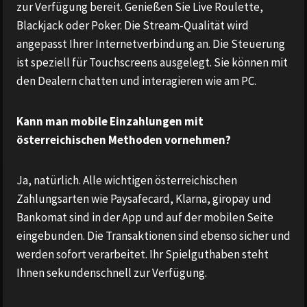
zur Verfügung bereit. Genießen Sie Live Roulette,
Blackjack oder Poker. Die Stream-Qualität wird
angepasst Ihrer Internetverbindung an. Die Steuerung
ist speziell für Touchscreens ausgelegt. Sie können mit
den Dealern chatten und interagieren wie am PC.
Kann man mobile Einzahlungen mit
österreichischen Methoden vornehmen?
Ja, natürlich. Alle wichtigen österreichischen
Zahlungsarten wie Paysafecard, Klarna, giropay und
Bankomat sind in der App und auf der mobilen Seite
eingebunden. Die Transaktionen sind ebenso sicher und
werden sofort verarbeitet. Ihr Spielguthaben steht
Ihnen sekundenschnell zur Verfügung.