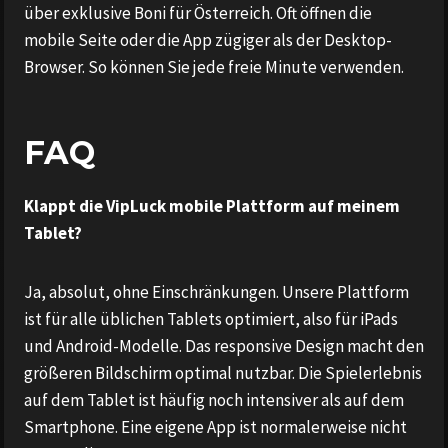
über exklusive Boni für Österreich. Oft öffnen die
mobile Seite oder die App zügiger als der Desktop-
Browser. So können Sie jede freie Minute verwenden.
FAQ
Klappt die VipLuck mobile Plattform auf meinem
Tablet?
Ja, absolut, ohne Einschränkungen. Unsere Plattform
ist für alle üblichen Tablets optimiert, also für iPads
und Android-Modelle. Das responsive Design macht den
größeren Bildschirm optimal nutzbar. Die Spielerlebnis
auf dem Tablet ist häufig noch intensiver als auf dem
Smartphone. Eine eigene App ist normalerweise nicht