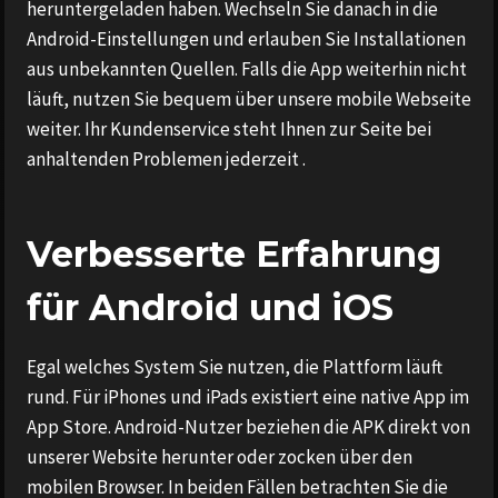
heruntergeladen haben. Wechseln Sie danach in die
Android-Einstellungen und erlauben Sie Installationen
aus unbekannten Quellen. Falls die App weiterhin nicht
läuft, nutzen Sie bequem über unsere mobile Webseite
weiter. Ihr Kundenservice steht Ihnen zur Seite bei
anhaltenden Problemen jederzeit .
Verbesserte Erfahrung
für Android und iOS
Egal welches System Sie nutzen, die Plattform läuft
rund. Für iPhones und iPads existiert eine native App im
App Store. Android-Nutzer beziehen die APK direkt von
unserer Website herunter oder zocken über den
mobilen Browser. In beiden Fällen betrachten Sie die