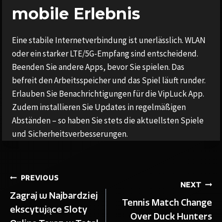
mobile Erlebnis
Eine stabile Internetverbindung ist unerlässlich. WLAN
oder ein starker LTE/5G-Empfang sind entscheidend.
Beenden Sie andere Apps, bevor Sie spielen. Das
befreit den Arbeitsspeicher und das Spiel läuft runder.
Erlauben Sie Benachrichtigungen für die VipLuck App.
Zudem installieren Sie Updates in regelmäßigen
Abständen – so haben Sie stets die aktuellsten Spiele
und Sicherheitsverbesserungen.
Post
PREVIOUS
NEXT
Zagraj w Najbardziej
navigation
Tennis Match Change
ekscytujące Sloty
Over Duck Hunters