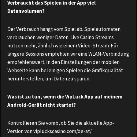
Verbraucht das Spielen in der App viel
Datenvolumen?
Der Verbrauch hängt vom Spiel ab. Spielautomaten
verbrauchen weniger Daten. Live Casino Streams
nutzen mehr, ähnlich wie einem Video-Stream. Für
längere Sessions empfehlen wir eine WLAN-Verbindung
empfehlenswert. In den Einstellungen der mobilen
Webseite kann bei einigen Spielen die Grafikqualität
herunterstellen, um Daten zu sparen.
Was ist zu tun, wenn die VipLuck App auf meinem
Android-Gerät nicht startet?
Kontrollieren Sie vorab, ob Sie die aktuelle App-
Version von vipluckscasino.com/de-at/