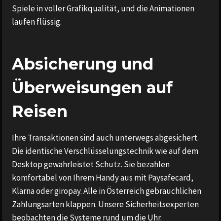
Spiele in voller Grafikqualität, und die Animationen
laufen flüssig.
Absicherung und
Überweisungen auf
Reisen
Ihre Transaktionen sind auch unterwegs abgesichert.
Die identische Verschlüsselungstechnik wie auf dem
Desktop gewährleistet Schutz. Sie bezahlen
komfortabel von Ihrem Handy aus mit Paysafecard,
Klarna oder giropay. Alle in Österreich gebrauchlichen
Zahlungsarten klappen. Unsere Sicherheitsexperten
beobachten die Systeme rund um die Uhr.