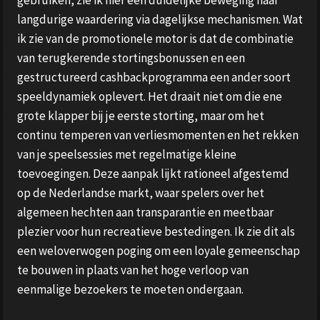
langdurige waardering via dagelijkse mechanismen. Wat
ik zie van de promotionele motor is dat de combinatie
van terugkerende stortingsbonussen en een
gestructureerd cashbackprogramma een ander soort
speeldynamiek oplevert. Het draait niet om die ene
grote klapper bij je eerste storting, maar om het
continu temperen van verliesmomenten en het rekken
van je speelsessies met regelmatige kleine
toevoegingen. Deze aanpak lijkt rationeel afgestemd
op de Nederlandse markt, waar spelers over het
algemeen hechten aan transparantie en meetbaar
plezier voor hun recreatieve bestedingen. Ik zie dit als
een weloverwogen poging om een loyale gemeenschap
te bouwen in plaats van het hoge verloop van
eenmalige bezoekers te moeten ondergaan.