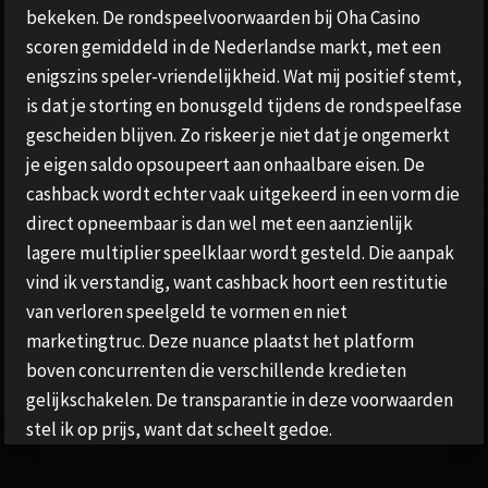
bekeken. De rondspeelvoorwaarden bij Oha Casino
scoren gemiddeld in de Nederlandse markt, met een
enigszins speler-vriendelijkheid. Wat mij positief stemt,
is dat je storting en bonusgeld tijdens de rondspeelfase
gescheiden blijven. Zo riskeer je niet dat je ongemerkt
je eigen saldo opsoupeert aan onhaalbare eisen. De
cashback wordt echter vaak uitgekeerd in een vorm die
direct opneembaar is dan wel met een aanzienlijk
lagere multiplier speelklaar wordt gesteld. Die aanpak
vind ik verstandig, want cashback hoort een restitutie
van verloren speelgeld te vormen en niet
marketingtruc. Deze nuance plaatst het platform
boven concurrenten die verschillende kredieten
gelijkschakelen. De transparantie in deze voorwaarden
stel ik op prijs, want dat scheelt gedoe.