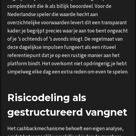
complexiteit die ik als billijk beoordeel. Voor de
Nederlandse speler die waarde hecht aan
overzichtelijke voorwaarden levert dit een transparant
kader: je begrijpt precies waar je aan toe bent ongeacht
of je ’s ochtends of ’s avonds inlogt. De regelmaat van
deze dagelijkse impulsen fungeert als een ritueel
referentiepunt dat je op een rustige manier aan het
platform bindt. Het overkomt niet opdringerig; je hebt
simpelweg elke dag een extra reden om even te spelen.
Risicodeling als
gestructureerd vangnet
Het cashbackmechanisme behoeft een eigen analyse,