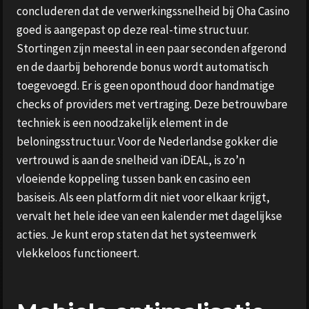
concluderen dat de verwerkingssnelheid bij Oha Casino
goed is aangepast op deze real-time structuur.
Stortingen zijn meestal in een paar seconden afgerond
en de daarbij behorende bonus wordt automatisch
toegevoegd. Er is geen oponthoud door handmatige
checks of providers met vertraging. Deze betrouwbare
techniek is een noodzakelijk element in de
beloningsstructuur. Voor de Nederlandse gokker die
vertrouwd is aan de snelheid van iDEAL, is zo’n
vloeiende koppeling tussen bank en casino een
basiseis. Als een platform dit niet voor elkaar krijgt,
vervalt het hele idee van een kalender met dagelijkse
acties. Je kunt erop staten dat het systeemwerk
vlekkeloos functioneert.