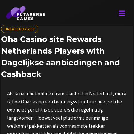
Skip
to
content
UNCATEGORIZED
Oha Casino site Rewards
Netherlands Players with
Dagelijkse aanbiedingen and
Cashback
Als ik naar het online casino-aanbod in Nederland, merk
ik hoe
Oha Casino
een beloningsstructuur neerzet die
expliciet gericht is op spelers die regelmatig
langskomen. Hoewel veel platforms eenmalige
welkomstpakketten als voornaamste trekker
gebruiken, zie ik hier een duidelijke beweging naar