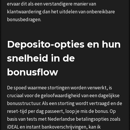
ervaar dit als een verstandigere manier van
klantwaardering dan het uitdelen van onbereikbare
bonusbedragen.
Deposito-opties en hun
snelheid in de
bonusflow
De spoed waarmee stortingen worden verwerkt, is
cruciaal voor de geloofwaardigheid van een dagelijkse
bonusstructuur. Als een storting wordt vertraagd en de
reset-tijd per dag passeert, loop je mis de bonus. Op
basis van tests met Nederlandse betalingsopties zoals
iDEAL en instant bankoverschrijvingen, kan ik