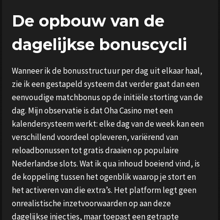
De opbouw van de
dagelijkse bonuscycli
Wanneer ik de bonusstructuur per dag uit elkaar haal,
zie ik een gestapeld systeem dat verder gaat dan een
eenvoudige matchbonus op de initiële storting van de
dag. Mijn observatie is dat Oha Casino met een
kalendersysteem werkt: elke dag van de week kan een
verschillend voordeel opleveren, variërend van
reloadbonussen tot gratis draaien op populaire
Nederlandse slots. Wat ik qua inhoud boeiend vind, is
de koppeling tussen het ogenblik waarop je stort en
het activeren van die extra’s. Het platform legt geen
onrealistische inzetvoorwaarden op aan deze
dagelijkse injecties, maar toepast een getrapte