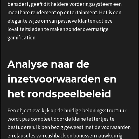
benadert, geeft dit heldere vorderingssysteem een
meetbare rendement op entertainment. Het is een
elegante wijze om van passieve klanten actieve
loyaliteitsleden te maken zonder overmatige
gamification.
Analyse naar de
inzetvoorwaarden en
het rondspeelbeleid
Een objectieve kijk op de huidige beloningsstructuur
wordt pas compleet door de kleine lettertjes te
bestuderen. Ik ben bezig geweest met de voorwaarden
en clausules van cashback en bonussen nauwkeurig