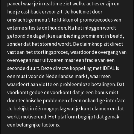
paneel waar je in realtime ziet welke acties er zijn en
hoe je cashback ervoor zit. Je hoeft niet door
omslachtige menu’s te klikken of promotiecodes van
externe sites te onthouden. Na het inloggen wordt
getoond de dagelijkse aanbieding prominent in beeld,
zonder dat het storend wordt. De claimknop zit direct
vast aan het stortingsproces, waardoor de overgang van
overwegen naar uitvoeren maar een fracie van een
seconde duurt. Deze directe koppeling met iDEAL is
een must voor de Nederlandse markt, waar men
waardeert aan vlotte en probleemloze betalingen. Dat
voorkomt gedoe en voorkomt dat je een bonus mist
door technische problemen of een onhandige interface.
Je bekijkt in één oogopslag wat je kunt claimen en dat
werkt motiverend. Het platform begrijpt dat gemak
een belangrijke factor is.