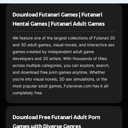
Download Futanari Games | Futanari
Hentai Games | Futanari Adult Games
We feature one of the largest collections of Futanari 2D
and 3D adult games, visual novels, and interactive sex
games created by independent adult game
developers and 3D artists. With thousands of titles
across multiple categories, you can explore, search,
and download free porn games anytime. Whether
you’re into visual novels, 3D sex simulations, or the
most popular adult games, Futaverse.com has it all-
completely free.
Download Free Futanari Adult Porn
Games with Diverse Genres