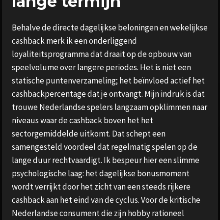
lange termijn
Behalve de directe dagelijkse beloningen en wekelijkse
cashback merk ik een onderliggend
loyaliteitsprogramma dat draait op de opbouw van
speelvolume over langere periodes. Het is niet een
statische puntenverzameling; het beïnvloed actief het
cashbackpercentage dat je ontvangt. Mijn indruk is dat
trouwe Nederlandse spelers langzaam opklimmen naar
niveaus waar de cashback boven het het
sectorgemiddelde uitkomt. Dat schept een
samengesteld voordeel dat regelmatig spelen op de
lange duur rechtvaardigt. Ik bespeur hier een slimme
psychologische laag: het dagelijkse bonusmoment
wordt verrijkt door het zicht van een steeds rijkere
cashback aan het eind van de cyclus. Voor de kritische
Nederlandse consument die zijn hobby rationeel