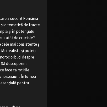
 care a cucerit România
e și o tematică de fructe
mplă și în potențialul
nus atât de cruciale?
e cele mai consistente și
ări realiste și puteți
noroc orb, ci despre
. Să descoperim
e face ca rotirile
unei sesiuni. În lumea
e esențială pentru