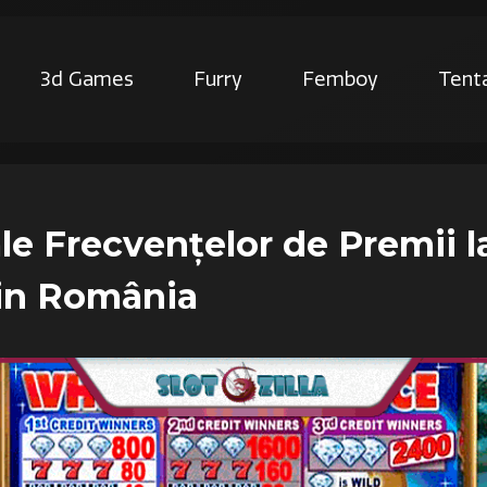
3d Games
Furry
Femboy
Tent
 ale Frecvențelor de Premii 
din România