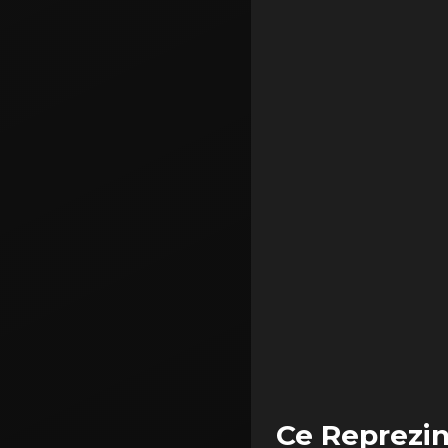
Ce Reprezin