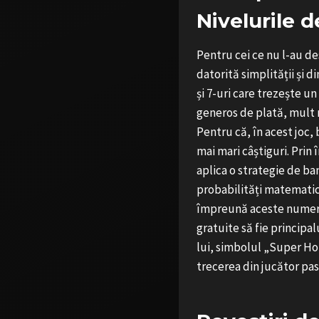
Nivelurile 
Pentru cei ce nu l-au de
datorită simplității și d
și 7-uri care trezește un
generos de plată, mult 
Pentru că, în acest joc,
mai mari câștiguri. Prin
aplica o strategie de b
probabilități matematic
împreună aceste numere! 
gratuite să fie principa
lui, simbolul „Super Hot
trecerea din jucător pas