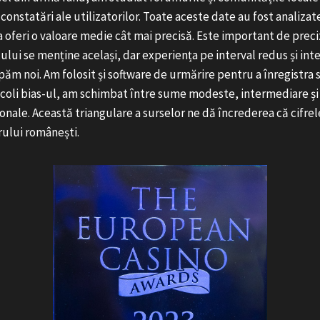
 constatări ale utilizatorilor. Toate aceste date au fost analizat
a oferi o valoare medie cât mai precisă. Este important de prec
cului se menține același, dar experiența pe interval redus și inte
păm noi. Am folosit și software de urmărire pentru a înregistra
ocoli bias-ul, am schimbat între sume modeste, intermediare și
onale. Această triangulare a surselor ne dă încrederea că cifrele
rului românești.