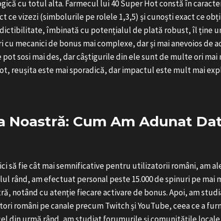
gică cu totul alta. Farmecul lui 40 Super Hot constă în caracte
ct ce vizezi (simbolurile pe rolele 1,3,5) și cunoști exact ce obții
dictibilitate, îmbinată cu potențialul de plată robust, îl ține u
uri cu mecanici de bonus mai complexe, dar și mai anevoios de a
pot sosi mai des, dar câștigurile din ele sunt de multe ori mai 
ot, reușita este mai sporadică, dar impactul este mult mai exp
a Noastră: Cum Am Adunat Dat
ici să fie cât mai semnificative pentru utilizatorii români, am 
palul rând, am efectuat personal peste 15.000 de spinuri pe mai 
ă, notând cu atenție fiecare activare de bonus. Apoi, am studia
atori români pe canale precum Twitch și YouTube, ceea ce a furn
cel din urmă rând, am studiat forumurile și comunitățile locale