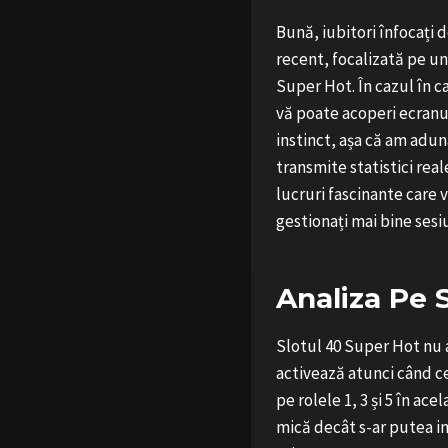
Bună, iubitori înfocați 
recent, focalizată pe un
Super Hot. În cazul în 
vă poate acoperi ecranu
instinct, așa că am adun
transmite statistici real
lucruri fascinante care 
gestionați mai bine sesi
Analiza Pe S
Slotul 40 Super Hot nu a
activează atunci când ce
pe rolele 1, 3 și 5 în ac
mică decât s-ar putea i