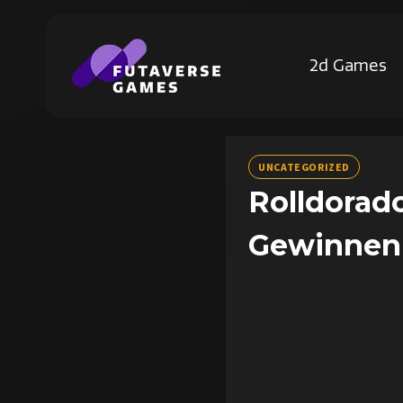
Skip
to
content
2d Games
UNCATEGORIZED
Rolldorad
Gewinnen 