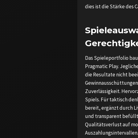
dies ist die Stärke des C
Spieleausw
Gerechtigke
Das Spieleportfolio ba
Pragmatic Play. Jeglich
die Resultate nicht bee
Gewinnausschüttungen im
Zuverlässigkeit. Hervor
Spiels. Für taktisch de
bereit, ergänzt durch L
und transparent befüllt
Qualitätsverlust auf mo
Auszahlungsintervallen