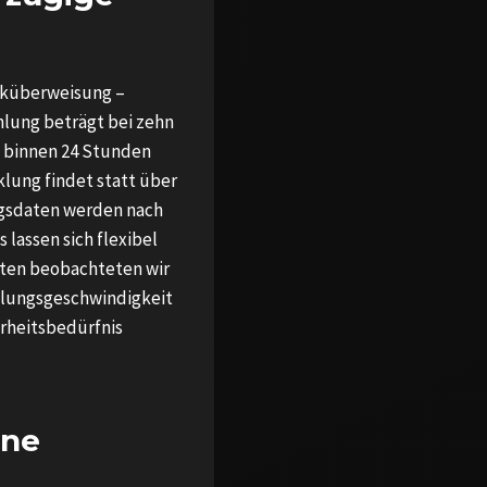
anküberweisung –
lung beträgt bei zehn
t binnen 24 Stunden
klung findet statt über
ungsdaten werden nach
lassen sich flexibel
iten beobachteten wir
hlungsgeschwindigkeit
rheitsbedürfnis
hne