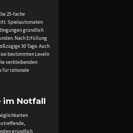
Die 25-fache
itt. Spielautomaten
edingungen gründlich
unden. Nach Erfüllung
roßzügige 30 Tage. Auch
zise bestimmten Leveln
die verbleibenden
für rationale
im Notfall
möglichkeiten
zutreffende,
unden gründlich