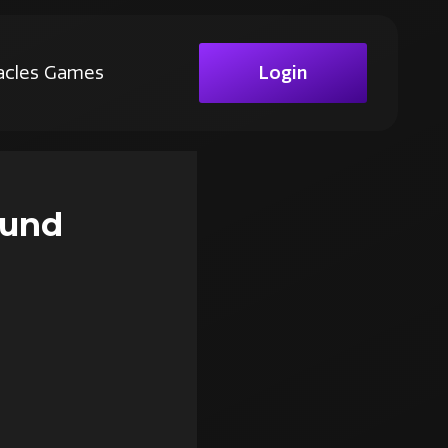
acles Games
Login
 und