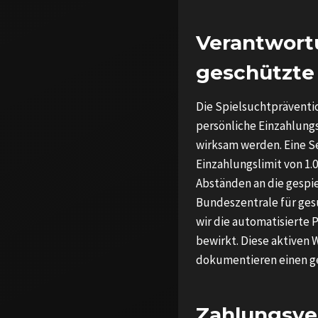
Verantwortu
geschützte
Die Spielsuchtpräventio
persönliche Einzahlungs
wirksam werden. Eine Se
Einzahlungslimit von 1.
Abständen an die gespie
Bundeszentrale für ge
wir die automatisierte
bewirkt. Diese aktiven
dokumentieren einen g
Zahlungsve