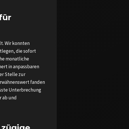
für
lt. Wir konnten
tlegen, die sofort
che monatliche
nert in anpassbaren
er Stelle zur
Erwähnenswert fanden
usste Unterbrechung
r ab und
 zügige