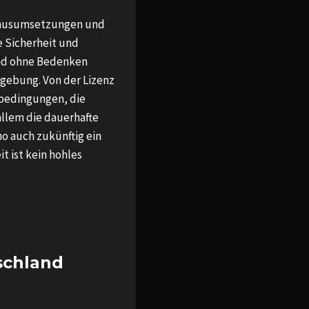
Bonusumsetzungen und
e Sicherheit und
and ohne Bedenken
gebung. Von der Lizenz
sbedingungen, die
llem die dauerhafte
o auch zukünftig ein
t ist kein hohles
schland