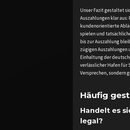
Unser Fazit gestaltet 
Auszahlungen klar aus:
kundenorientierte Abl
spielen und tatsächlic
bis zur Auszahlung blei
zügigen Auszahlungen u
Einhaltung der deutsche
verlässlicher Hafen für 
Versprechen, sondern ge
Häufig gest
Handelt es s
legal?