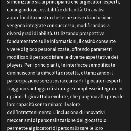
si indirizzano sia ai principianti che ai giocatori esperti,
coniugando accessibilità e difficoltà. Un’analisi
approfondita mostra che le iniziative di inclusione
vengono integrate con successo, modificandosi a
diversi gradi di abilità. Utilizzando prospettive
fondamentate sulle informazioni, il casinò consente
vivere di gioco personalizzate, offrendo parametri
modificabili per soddisfare le diverse aspettative dei
players. Per i principianti, le interfacce semplificate
diminuiscono la difficoltà di scelta, ottimizzando il
partecipazione senza sovraccaricarli. I giocatori esperti
traggono vantaggio di strategie complesse integrate in
opzioni di giocattolo evolute, che pongono alla prova le
loro capacità senza minare il valore
dell’intrattenimento. L’inclusione di innovativi
meccanismi di personalizzazione del giocattolo
permette ai giocatori di personalizzare le loro