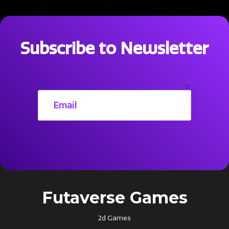
Subscribe to Newsletter
Futaverse Games
2d Games