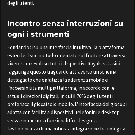
degli utenti.
Incontro senza interruzioni su
ogni i strumenti
Fondandosi su una interfaccia intuitiva, la piattaforma
estende il suo metodo orientato sul fruitore attraverso
vivere scorrevoli su tutti i dispositivi. Royalsea Casinò
raggiunge questo traguardo attraverso un schema
dettagliato che enfatizza la aderenza mobile e
l’accessibilità multipiattaforma, in accordo con le
attuali direzioni digitali, in cui il 70% degli utenti
preferisce il giocattolo mobile. L’interfaccia del gioco si
adatta con facilità a dispositivi, telefonini e desktop
senza rinunciare a funzionalità o design, a
testimonianza di una robusta integrazione tecnologica.