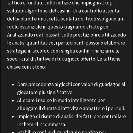
tattico e fondato sulle notizie che impieghi al top i
sviluppi algoritmici del casinò. Una controllo attenta
del bankroll e una scelta oculata dei titoli svolgono un
ruolo essenziale in questo traguardo strategico.
Analizzando i dati passati sulle prestazioni e utilizzando
le analisi quantitative, i partecipanti possono elaborare
strategie in accordo con i singoli confini finanziari e le
specificità distintive di tutti gioco offerto. Le tattiche
chiave consistono:
Dare precedenza ai giochi con valori di guadagno al
giocatore più significative.
Allocare i risorse in modo intelligente per
allungare il durata di attività e abbattere i pericoli.
Impiego di risorse di analisi dei fatti per controllare
i schemi di scommessa.
Stabilire confini di guadagni e perdite per