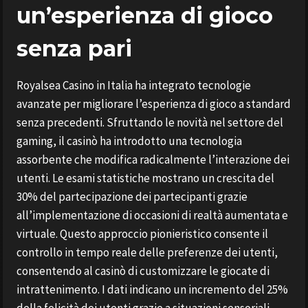
un’esperienza di gioco
senza pari
Royalsea Casino in Italia ha integrato tecnologie
avanzate per migliorare l’esperienza di gioco a standard
senza precedenti. Sfruttando le novità nel settore del
gaming, il casinò ha introdotto una tecnologia
assorbente che modifica radicalmente l’interazione dei
utenti. Le esami statistiche mostrano un crescita del
30% del partecipazione dei partecipanti grazie
all’implementazione di occasioni di realtà aumentata e
virtuale. Questo approccio pionieristico consente il
controllo in tempo reale delle preferenze dei utenti,
consentendo al casinò di customizzare le giocate di
intrattenimento. I dati indicano un incremento del 25%
della felicità dei utenti grazie a situazioni sensoriali