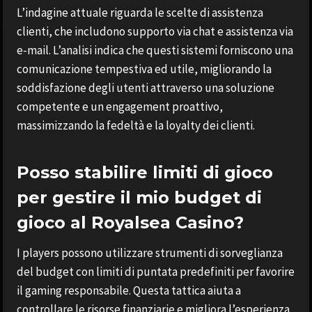
L’indagine attuale riguarda le scelte di assistenza
clienti, che includono supporto via chat e assistenza via
e-mail. L’analisi indica che questi sistemi forniscono una
comunicazione tempestiva ed utile, migliorando la
soddisfazione degli utenti attraverso una soluzione
competente e un engagement proattivo,
massimizzando la fedeltà e la loyalty dei clienti.
Posso stabilire limiti di gioco
per gestire il mio budget di
gioco al Royalsea Casino?
I players possono utilizzare strumenti di sorveglianza
del budget con limiti di puntata predefiniti per favorire
il gaming responsabile. Questa tattica aiuta a
controllare le risorse finanziarie e migliora l’esperienza