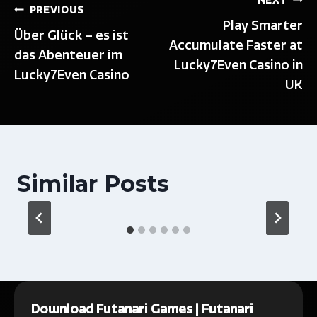
Post
NEXT
PREVIOUS
Play Smarter
navigation
Über Glück – es ist
Accumulate Faster at
das Abenteuer im
Lucky7Even Casino in
Lucky7Even Casino
UK
Similar Posts
Download Futanari Games | Futanari