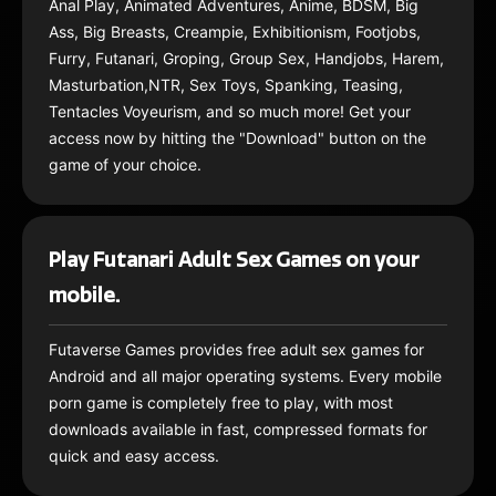
Anal Play, Animated Adventures, Anime, BDSM, Big
Ass, Big Breasts, Creampie, Exhibitionism, Footjobs,
Furry, Futanari, Groping, Group Sex, Handjobs, Harem,
Masturbation,NTR, Sex Toys, Spanking, Teasing,
Tentacles Voyeurism, and so much more! Get your
access now by hitting the "Download" button on the
game of your choice.
Play Futanari Adult Sex Games on your
mobile.
Futaverse Games provides free adult sex games for
Android and all major operating systems. Every mobile
porn game is completely free to play, with most
downloads available in fast, compressed formats for
quick and easy access.