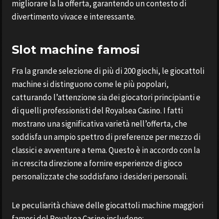
migliorare la la offerta, garantendo un contesto di
divertimento vivace e interessante.
Slot machine famosi
Fra la grande selezione di più di 200 giochi, le giocattoli
machine si distinguono come le più popolari,
catturando l’attenzione sia dei giocatori principianti e
di quelli professionisti del Royalsea Casino. I fatti
mostrano una significativa varietà nell’offerta, che
soddisfa un ampio spettro di preferenze per mezzo di
classici e avventure a tema. Questo è in accordo con la
in crescita direzione a fornire esperienze di gioco
personalizzate che soddisfano i desideri personali.
Le peculiarità chiave delle giocattoli machine maggiori
famosi del Royalsea Casino includono: