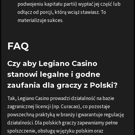
podwojeniu kapitału partii) wypłać jej część lub
odłącz od porcji, którą wciąż stawiasz. To
materializuje sukces.
FAQ
Czy aby Legiano Casino
stanowi legalne i godne
zaufania dla graczy z Polski?
Tak, Legiano Casino prowadzi działalność na bazie
zagranicznej licencji (np. Curacao), co pozostaje
powszechną praktyką w branży i gwarantuje regulację
działalności. Dla polskich graczy zapewniamy pełne
spolszczenie, obsługę w języku polskim oraz