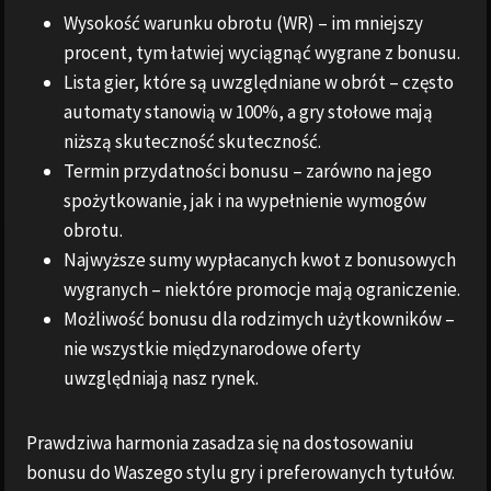
Wysokość warunku obrotu (WR) – im mniejszy
procent, tym łatwiej wyciągnąć wygrane z bonusu.
Lista gier, które są uwzględniane w obrót – często
automaty stanowią w 100%, a gry stołowe mają
niższą skuteczność skuteczność.
Termin przydatności bonusu – zarówno na jego
spożytkowanie, jak i na wypełnienie wymogów
obrotu.
Najwyższe sumy wypłacanych kwot z bonusowych
wygranych – niektóre promocje mają ograniczenie.
Możliwość bonusu dla rodzimych użytkowników –
nie wszystkie międzynarodowe oferty
uwzględniają nasz rynek.
Prawdziwa harmonia zasadza się na dostosowaniu
bonusu do Waszego stylu gry i preferowanych tytułów.