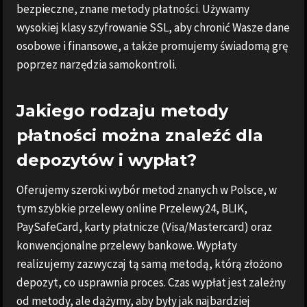
bezpieczne, znane metody płatności. Używamy
wysokiej klasy szyfrowanie SSL, aby chronić Wasze dane
osobowe i finansowe, a także promujemy świadomą grę
poprzez narzędzia samokontroli.
Jakiego rodzaju metody
płatności można znaleźć dla
depozytów i wypłat?
Oferujemy szeroki wybór metod znanych w Polsce, w
tym szybkie przelewy online Przelewy24, BLIK,
PaySafeCard, karty płatnicze (Visa/Mastercard) oraz
konwencjonalne przelewy bankowe. Wypłaty
realizujemy zazwyczaj tą samą metodą, którą złożono
depozyt, co usprawnia proces. Czas wypłat jest zależny
od metody, ale dążymy, aby były jak najbardziej