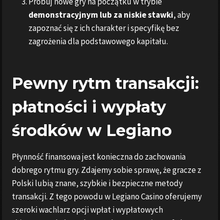
Próbuj nowe gry na początku w trybie
demonstracyjnym lub za niskie stawki
, aby
zapoznać się z ich charakter i specyfikę bez
zagrożenia dla podstawowego kapitału.
Pewny rytm transakcji:
płatności i wypłaty
środków w Legiano
Płynność finansowa jest konieczna do zachowania
dobrego rytmu gry. Zdajemy sobie sprawę, że gracze z
Polski lubią znane, szybkie i bezpieczne metody
transakcji. Z tego powodu w Legiano Casino oferujemy
szeroki wachlarz opcji wpłat i wypłatowych