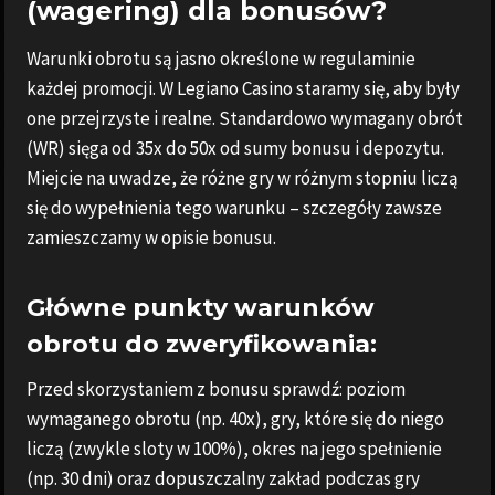
(wagering) dla bonusów?
Warunki obrotu są jasno określone w regulaminie
każdej promocji. W Legiano Casino staramy się, aby były
one przejrzyste i realne. Standardowo wymagany obrót
(WR) sięga od 35x do 50x od sumy bonusu i depozytu.
Miejcie na uwadze, że różne gry w różnym stopniu liczą
się do wypełnienia tego warunku – szczegóły zawsze
zamieszczamy w opisie bonusu.
Główne punkty warunków
obrotu do zweryfikowania:
Przed skorzystaniem z bonusu sprawdź: poziom
wymaganego obrotu (np. 40x), gry, które się do niego
liczą (zwykle sloty w 100%), okres na jego spełnienie
(np. 30 dni) oraz dopuszczalny zakład podczas gry