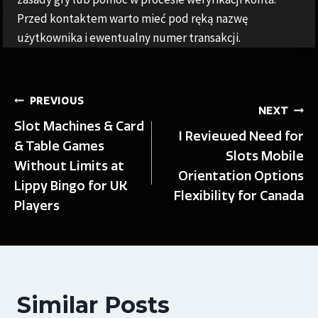
Przed kontaktem warto mieć pod ręką nazwę
użytkownika i ewentualny numer transakcji.
Post
PREVIOUS
NEXT
Slot Machines & Card
navigation
I Reviewed Need for
& Table Games
Slots Mobile
Without Limits at
Orientation Options
Lippy Bingo for UK
Flexibility for Canada
Players
Similar Posts