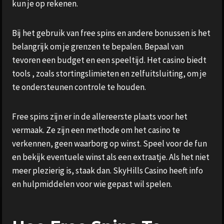
kun je op rekenen.
Bij het gebruik van free spins en andere bonussen is het
belangrijk om je grenzen te bepalen. Bepaal van
tevoren een budget en een speeltijd. Het casino biedt
tools , zoals stortingslimieten en zelfuitsluiting, om je
te ondersteunen controle te houden.
Free spins zijn er in de allereerste plaats voor het
vermaak. Ze zijn een methode om het casino te
verkennen, geen waarborg op winst. Speel voor de fun
en bekijk eventuele winst als een extraatje. Als het niet
meer plezierig is, staak dan. SkyHills Casino heeft info
en hulpmiddelen voor wie gepast wil spelen.