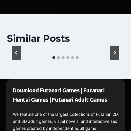
Similar Posts
Download Futanari Games | Futanari
Hentai Games | Futanari Adult Games
We feature one of the largest collections of Futanari 2D
and 3D adult games, visual novels, and interactive sex
games created by independent adult game