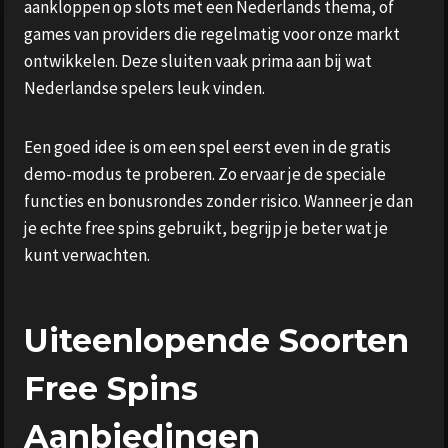
aankloppen op slots met een Nederlands thema, of
games van providers die regelmatig voor onze markt
ontwikkelen. Deze sluiten vaak prima aan bij wat
Nederlandse spelers leuk vinden.
Een goed idee is om een spel eerst even in de gratis
demo-modus te proberen. Zo ervaar je de speciale
functies en bonusrondes zonder risico. Wanneer je dan
je echte free spins gebruikt, begrijp je beter wat je
kunt verwachten.
Uiteenlopende Soorten
Free Spins
Aanbiedingen