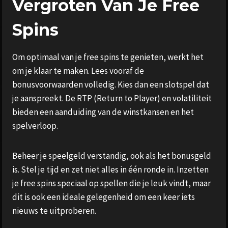
Vergroten Van Je Free
Spins
Om optimaal van je free spins te genieten, werkt het
om je klaar te maken. Lees vooraf de
bonusvoorwaarden volledig. Kies dan een slotspel dat
je aanspreekt. De RTP (Return to Player) en volatiliteit
bieden een aanduiding van de winstkansen en het
spelverloop.
Beheer je speelgeld verstandig, ook als het bonusgeld
is. Stel je tijd en zet niet alles in één ronde in. Inzetten
je free spins speciaal op spellen die je leuk vindt, maar
dit is ook een ideale gelegenheid om een keer iets
nieuws te uitproberen.