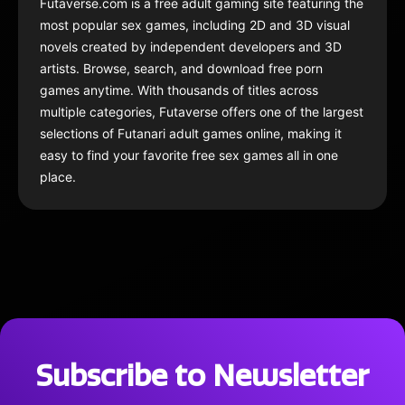
Futaverse.com is a free adult gaming site featuring the
most popular sex games, including 2D and 3D visual
novels created by independent developers and 3D
artists. Browse, search, and download free porn
games anytime. With thousands of titles across
multiple categories, Futaverse offers one of the largest
selections of Futanari adult games online, making it
easy to find your favorite free sex games all in one
place.
Subscribe to Newsletter