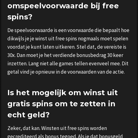
omspeelvoorwaarde bij free
spins?
De speelvoorwaarde is een voorwaarde die bepaalt hoe
dikwijls je je winst uit free spins nogmaals moet spelen
voordat je kunt laten uitkeren. Stel dat, de vereiste is
30x. Dan moet je het verdiende bonusbedrag 30 keer
inzetten. Lang niet alle games tellen evenveel mee. Dit
getal vind je opnieuw in de voorwaarden van de actie.
Is het mogelijk om winst uit
gratis spins om te zetten in
echt geld?
Zeker, dat kan. Winsten uit free spins worden
gecrediteerd als bonus tegoed. Als je dat bonusgeld