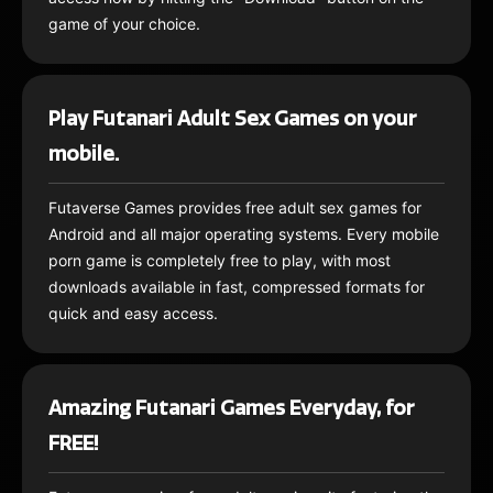
game of your choice.
Play Futanari Adult Sex Games on your
mobile.
Futaverse Games provides free adult sex games for
Android and all major operating systems. Every mobile
porn game is completely free to play, with most
downloads available in fast, compressed formats for
quick and easy access.
Amazing Futanari Games Everyday, for
FREE!