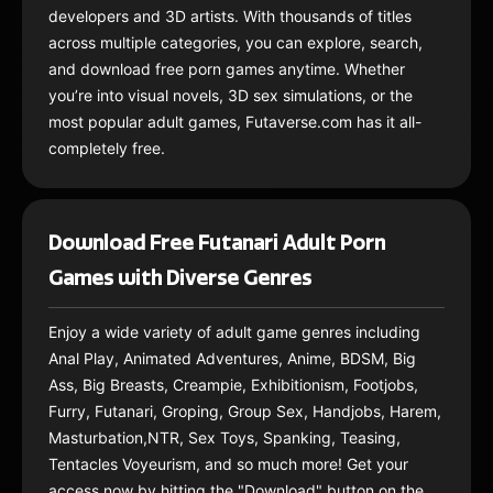
developers and 3D artists. With thousands of titles
across multiple categories, you can explore, search,
and download free porn games anytime. Whether
you’re into visual novels, 3D sex simulations, or the
most popular adult games, Futaverse.com has it all-
completely free.
Download Free Futanari Adult Porn
Games with Diverse Genres
Enjoy a wide variety of adult game genres including
Anal Play, Animated Adventures, Anime, BDSM, Big
Ass, Big Breasts, Creampie, Exhibitionism, Footjobs,
Furry, Futanari, Groping, Group Sex, Handjobs, Harem,
Masturbation,NTR, Sex Toys, Spanking, Teasing,
Tentacles Voyeurism, and so much more! Get your
access now by hitting the "Download" button on the