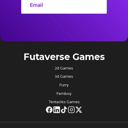
Futaverse Games
2d Games
3d Games
Furry
Femboy
Tentacles Games