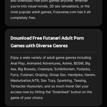
and download free porn games anytime. Whether
you’re into visual novels, 3D sex simulations, or the
most popular adult games, Futaverse.com has it all-
completely free.
Download Free Futanari Adult Porn
Games with Diverse Genres
Enjoy a wide variety of adult game genres including
Anal Play, Animated Adventures, Anime, BDSM, Big
Ass, Big Breasts, Creampie, Exhibitionism, Footjobs,
Furry, Futanari, Groping, Group Sex, Handjobs, Harem,
Masturbation,NTR, Sex Toys, Spanking, Teasing,
Tentacles Voyeurism, and so much more! Get your
access now by hitting the "Download" button on the
game of your choice.