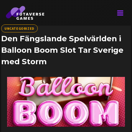
Skip
to
content
UNCATEGORIZED
Den Fängslande Spelvärlden i
Balloon Boom Slot Tar Sverige
med Storm