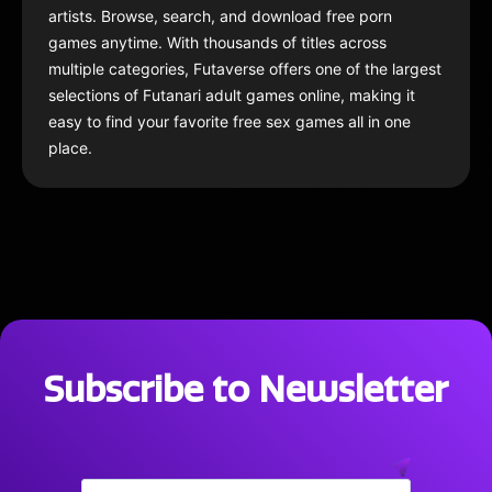
artists. Browse, search, and download free porn
games anytime. With thousands of titles across
multiple categories, Futaverse offers one of the largest
selections of Futanari adult games online, making it
easy to find your favorite free sex games all in one
place.
Subscribe to Newsletter