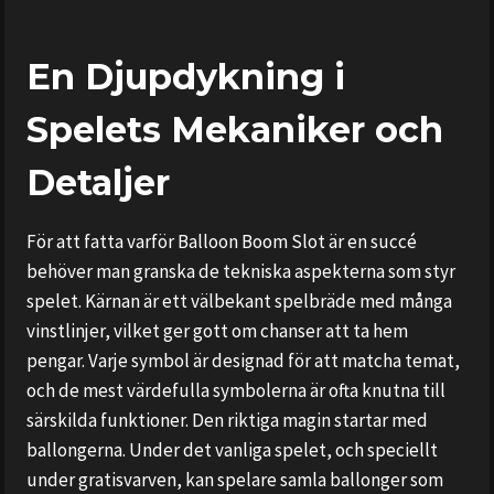
En Djupdykning i
Spelets Mekaniker och
Detaljer
För att fatta varför Balloon Boom Slot är en succé
behöver man granska de tekniska aspekterna som styr
spelet. Kärnan är ett välbekant spelbräde med många
vinstlinjer, vilket ger gott om chanser att ta hem
pengar. Varje symbol är designad för att matcha temat,
och de mest värdefulla symbolerna är ofta knutna till
särskilda funktioner. Den riktiga magin startar med
ballongerna. Under det vanliga spelet, och speciellt
under gratisvarven, kan spelare samla ballonger som