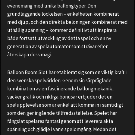
evenemang med unika ballongtyper. Den
grundläggande lockelsen – enkelheten kombinerat
med djup, och den direkta belöningen kombinerat med
uthållig spänning – kommer definitivt att inspirera
både fortsatt utveckling av detta spel och en ny
generation av spelautomater som strävar efter
återskapa dess magi.
Balloon Boom Slot har etablerat sig som en viktig kraft i
den svenska spelvärlden. Genom sin särpräglade
kombination av en fascinerande ballongmekanik,
vacker grafik och rikliga bonusar erbjuder det en
spelupplevelse som är enkel att komma in i samtidigt
som den ger ingående tillfredsställelse. Spelet har
fångslat spelares fantasi genom att leverera äkta
spänning och glädje i varje spelomgång. Medan det