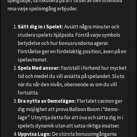
spelglädje, så fokusera på att ta del av den intensiva
resa varje spelomgång erbjuder.
Sätt dig in i Spelet:
Avsätt några minuter och
studera spelets hjälpsida. Förstå varje symbols
betydelse och hur bonusrundorna agerar.
Förståelse ger en fördelaktig position, även på en
spelautomat.
Spela Med ansvar:
Fastställ i förhand hur mycket
tid och medel du vill avsätta på spelandet. Sluta
när du når den nivån, oberoende av om du vill
fortsätta.
Dra nytta av Demolägen:
Flertalet casinon ger
dig möjlighet att prova Balloon Boom i “demo-
läge”. Utnyttja detta för att öva och sätta dig in i
spelets dynamik utan att satsa riktiga insatser.
Uppvisa Lugn:
De största bonusomgångarna