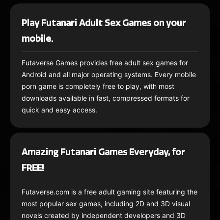
Play Futanari Adult Sex Games on your
mobile.
Futaverse Games provides free adult sex games for
Android and all major operating systems. Every mobile
porn game is completely free to play, with most
downloads available in fast, compressed formats for
quick and easy access.
Amazing Futanari Games Everyday, for
FREE!
Futaverse.com is a free adult gaming site featuring the
most popular sex games, including 2D and 3D visual
novels created by independent developers and 3D