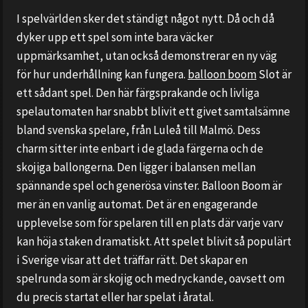
I spelvärlden sker det ständigt något nytt. Då och då
dyker upp ett spel som inte bara väcker
uppmärksamhet, utan också demonstrerar en ny väg
för hur underhållning kan fungera.
balloon boom
Slot är
ett sådant spel. Den här färgsprakande och livliga
spelautomaten har snabbt blivit ett givet samtalsämne
bland svenska spelare, från Luleå till Malmö. Dess
charm sitter inte enbart i de glada färgerna och de
skojiga ballongerna. Den ligger i balansen mellan
spännande spel och generösa vinster. Balloon Boom är
mer än en vanlig automat. Det är en engagerande
upplevelse som för spelaren till en plats där varje varv
kan höja staken dramatiskt. Att spelet blivit så populärt
i Sverige visar att det träffar rätt. Det skapar en
spelrunda som är skojig och medryckande, oavsett om
du precis startat eller har spelat i åratal.