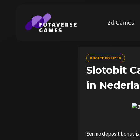
Skip
to
content
2d Games
UNCATEGORIZED
Slotobit 
in Nederl
Een no deposit bonus is