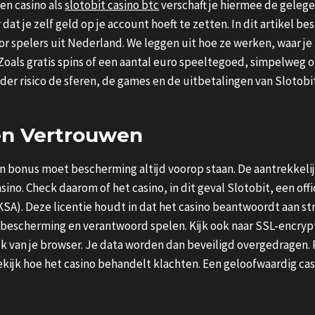
Een casino als
slotobit casino btc
verschaft je hiermee de geleg
at je zelf geld op je account hoeft te zetten. In dit artikel 
r spelers uit Nederland. We leggen uit hoe ze werken, waar je z
 Zoals gratis spins of een aantal euro speeltegoed, simpelweg
der risico de sferen, de games en de uitbetalingen van Slotob
en Vertrouwen
een bonus moet bescherming altijd voorop staan. De aantrekkelij
sino. Check daarom of het casino, in dit geval Slotobit, een offi
KSA). Deze licentie houdt in dat het casino beantwoordt aan st
tbescherming en verantwoord spelen. Kijk ook naar SSL-encrypti
alk van je browser. Je data worden dan beveiligd overgedragen.
kijk hoe het casino behandelt klachten. Een geloofwaardig casi