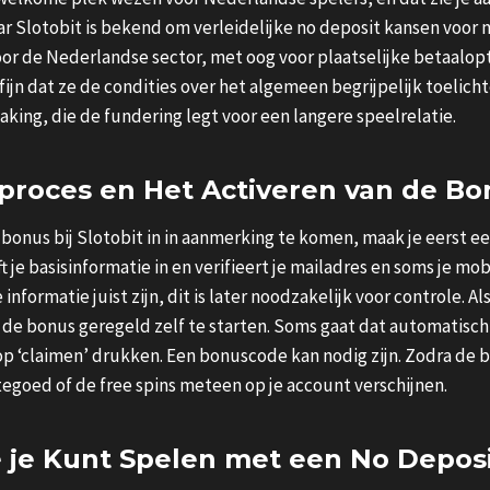
r Slotobit is bekend om verleidelijke no deposit kansen voor 
oor de Nederlandse sector, met oog voor plaatselijke betaalop
 fijn dat ze de condities over het algemeen begrijpelijk toelic
king, die de fundering legt voor een langere speelrelatie.
roces en Het Activeren van de Bo
bonus bij Slotobit in in aanmerking te komen, maak je eerst ee
eeft je basisinformatie in en verifieert je mailadres en soms je 
informatie juist zijn, dit is later noodzakelijk voor controle. Al
e de bonus geregeld zelf te starten. Soms gaat dat automatisch
p ‘claimen’ drukken. Een bonuscode kan nodig zijn. Zodra de b
egoed of de free spins meteen op je account verschijnen.
ie je Kunt Spelen met een No Depos