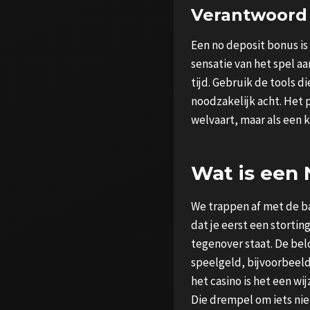
Verantwoord
Een no deposit bonus is 
sensatie van het spel aa
tijd. Gebruik de tools d
noodzakelijk acht. Het 
welvaart, maar als een k
Wat is een
We trappen af met de ba
dat je eerst een storti
tegenover staat. De bel
speelgeld, bijvoorbeeld v
het casino is het een w
Die drempel om iets nie