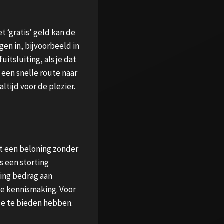
t ‘gratis’ geld kan de
gen in, bijvoorbeeld in
uitsluiting, als je dat
 een snelle route naar
ltijd voor de plezier.
gt een beloning zonder
s een storting
ring bedrag aan
rije kennismaking. Voor
 ze te bieden hebben.