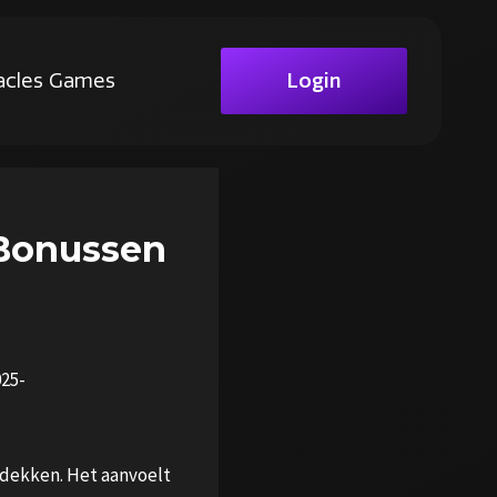
acles Games
Login
 Bonussen
tdekken. Het aanvoelt