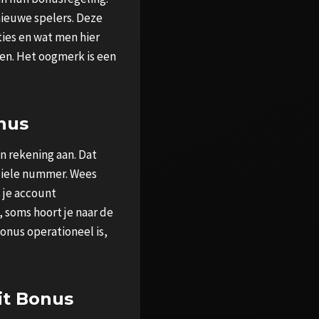
nieuwe spelers. Deze
ties en wat men hier
hten. Het oogmerk is een
nus
n rekening aan. Dat
mobiele nummer. Wees
s je account
, soms hoort je naar de
onus operationeel is,
it Bonus