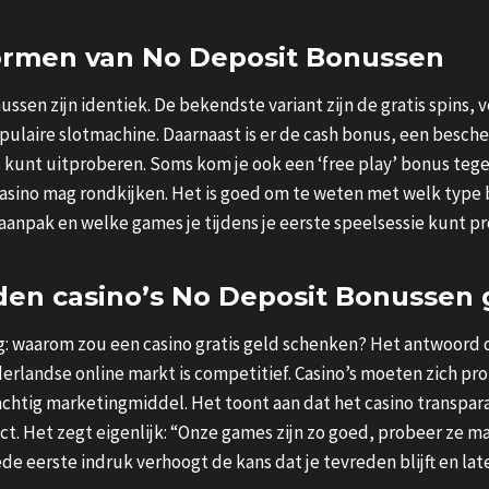
ormen van No Deposit Bonussen
ussen zijn identiek. De bekendste variant zijn de gratis spins, 
pulaire slotmachine. Daarnaast is er de cash bonus, een besc
kunt uitproberen. Soms kom je ook een ‘free play’ bonus tegen
casino mag rondkijken. Het is goed om te weten met welk type 
 aanpak en welke games je tijdens je eerste speelsessie kunt p
en casino’s No Deposit Bonussen
ag: waarom zou een casino gratis geld schenken? Het antwoord
erlandse online markt is competitief. Casino’s moeten zich pro
achtig marketingmiddel. Het toont aan dat het casino transpar
uct. Het zegt eigenlijk: “Onze games zijn zo goed, probeer ze maa
de eerste indruk verhoogt de kans dat je tevreden blijft en la