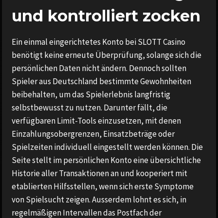
und kontrolliert zocken
Ein einmal eingerichtetes Konto bei SLOTT Casino
benötigt keine erneute Überprüfung, solange sich die
persönlichen Daten nicht ändern. Dennoch sollten
Spieler aus Deutschland bestimmte Gewohnheiten
beibehalten, um das Spielerlebnis langfristig
selbstbewusst zu nutzen. Darunter fällt, die
verfügbaren Limit-Tools einzusetzen, mit denen
Einzahlungsobergrenzen, Einsatzbeträge oder
Spielzeiten individuell eingestellt werden können. Die
Seite stellt im persönlichen Konto eine übersichtliche
Historie aller Transaktionen an und kooperiert mit
etablierten Hilfsstellen, wenn sich erste Symptome
von Spielsucht zeigen. Ausserdem lohnt es sich, in
regelmäßigen Intervallen das Postfach der