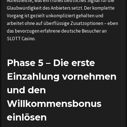
Adressleiste, was ein frühes deutliches Signal für die
Glaubwürdigkeit des Anbieters setzt. Der komplette
Vorgang ist gezielt unkompliziert gehalten und
arbeitet ohne auf überflüssige Zusatzoptionen – eben
das bevorzugen erfahrene deutsche Besucher an
SLOTT Casino.
Phase 5 – Die erste
Einzahlung vornehmen
und den
Willkommensbonus
einlösen