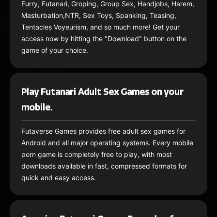
Furry, Futanari, Groping, Group Sex, Handjobs, Harem,
Masturbation,NTR, Sex Toys, Spanking, Teasing,
Tentacles Voyeurism, and so much more! Get your
access now by hitting the "Download" button on the
game of your choice.
Play Futanari Adult Sex Games on your
mobile.
Futaverse Games provides free adult sex games for
Android and all major operating systems. Every mobile
porn game is completely free to play, with most
downloads available in fast, compressed formats for
quick and easy access.