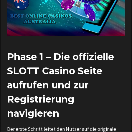
Phase 1 – Die offizielle
SLOTT Casino Seite
aufrufen und zur
Registrierung
navigieren
Der erste Schritt leitet den Nutzer auf die originale