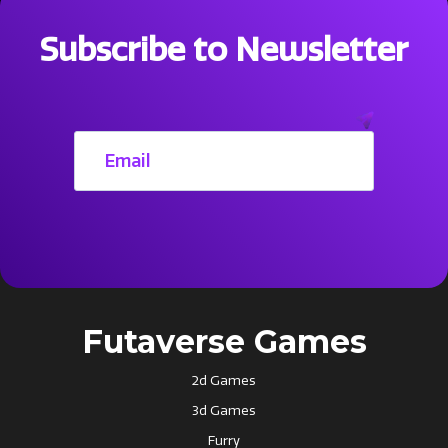
Subscribe to Newsletter
Futaverse Games
2d Games
3d Games
Furry