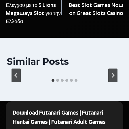
navigation
Ελέγχου με το 5 Lions
Best Slot Games Now
Megaways Slot για την
on Great Slots Casino
Ελλάδα
Similar Posts
Download Futanari Games | Futanari
Hentai Games | Futanari Adult Games