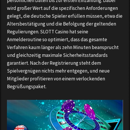
persönlichen Daten bis zur ersten Einzahlung. Dabei
wird großer Wert auf die spezifischen Anforderungen
gelegt, die deutsche Spieler erfüllen müssen, etwa die
Altersbestätigung und die Befolgung der geltenden
Regulierungen. SLOTT Casino hat seine
Anmelderoutine so optimiert, dass das gesamte
Verfahren kaum länger als zehn Minuten beansprucht
und gleichzeitig maximale Sicherheitsstandards
garantiert. Nach der Registrierung steht dem
Spielvergnügen nichts mehr entgegen, und neue
Mitglieder profitieren von einem verlockenden
Begrüßungspaket.