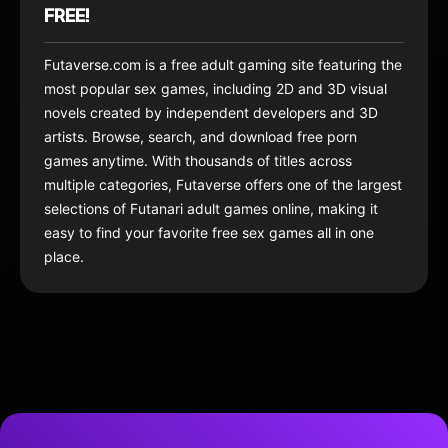
FREE!
Futaverse.com is a free adult gaming site featuring the
most popular sex games, including 2D and 3D visual
novels created by independent developers and 3D
artists. Browse, search, and download free porn
games anytime. With thousands of titles across
multiple categories, Futaverse offers one of the largest
selections of Futanari adult games online, making it
easy to find your favorite free sex games all in one
place.