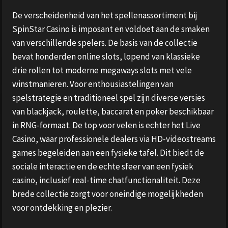
De verscheidenheid van het spellenassortiment bij
SpinStar Casino is imposant en voldoet aan de smaken
van verschillende spelers. De basis van de collectie
bevat honderden online slots, lopend van klassieke
drie rollen tot moderne megaways slots met vele
winstmanieren. Voor enthousiastelingen van
spelstrategie en traditioneel spel zijn diverse versies
van blackjack, roulette, baccarat en poker beschikbaar
in RNG-formaat. De top voor velen is echter het Live
Casino, waar professionele dealers via HD-videostreams
games begeleiden aan een fysieke tafel. Dit biedt de
sociale interactie en de echte sfeer van een fysiek
casino, inclusief real-time chatfunctionaliteit. Deze
brede collectie zorgt voor oneindige mogelijkheden
voor ontdekking en plezier.