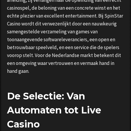
casinospel, de beloning van een concrete winst en het
echte plezier van excellent entertainment. Bij SpinStar
Casino wordt dit verwezenlijkt door een nauwkeurig
samengestelde verzameling van games van
toonaangevende softwareleveranciers, een open en
betrouwbaar speelveld, en een service die de spelers
voorop stelt. Voor de Nederlandse markt betekent dit
een omgeving waar vertrouwen en vermaak hand in
hand gaan.
De Selectie: Van
Automaten tot Live
Casino