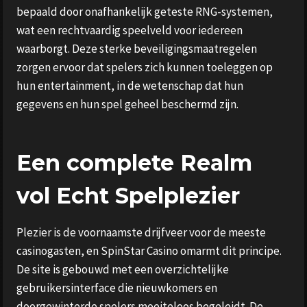
bepaald door onafhankelijk geteste RNG-systemen,
wat een rechtvaardig speelveld voor iedereen
waarborgt. Deze sterke beveiligingsmaatregelen
zorgen ervoor dat spelers zich kunnen toeleggen op
hun entertainment, in de wetenschap dat hun
gegevens en hun spel geheel beschermd zijn.
Een complete Realm
vol Echt Spelplezier
Plezier is de voornaamste drijfveer voor de meeste
casinogasten, en SpinStar Casino omarmt dit principe.
De site is gebouwd met een overzichtelijke
gebruikersinterface die nieuwkomers en
doorgewinterde spelers moeiteloos begeleidt. De