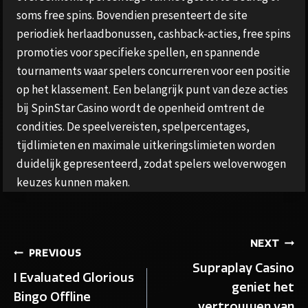
soms free spins. Bovendien presenteert de site
periodiek herlaadbonussen, cashback-acties, free spins
promoties voor specifieke spellen, en spannende
tournaments waar spelers concurreren voor een positie
op het klassement. Een belangrijk punt van deze acties
bij SpinStar Casino wordt de openheid omtrent de
condities. De speelvereisten, spelpercentages,
tijdlimieten en maximale uitkeringslimieten worden
duidelijk gepresenteerd, zodat spelers weloverwogen
keuzes kunnen maken.
Post
NEXT
PREVIOUS
Supraplay Casino
navigation
I Evaluated Glorious
geniet het
Bingo Offline
vertrouwen van