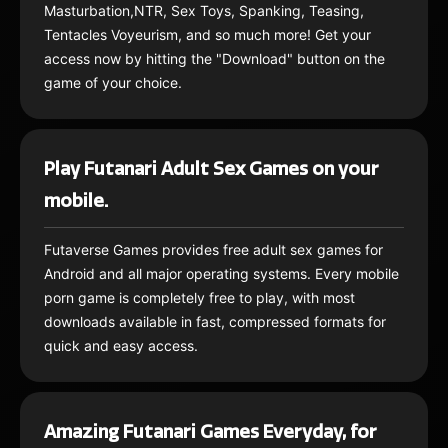
Masturbation,NTR, Sex Toys, Spanking, Teasing,
Tentacles Voyeurism, and so much more! Get your
access now by hitting the "Download" button on the
game of your choice.
Play Futanari Adult Sex Games on your
mobile.
Futaverse Games provides free adult sex games for
Android and all major operating systems. Every mobile
porn game is completely free to play, with most
downloads available in fast, compressed formats for
quick and easy access.
Amazing Futanari Games Everyday, for