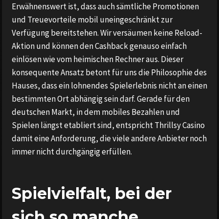
Erwähnenswert ist, dass auch sämtliche Promotionen
und Treuevorteile mobil uneingeschränkt zur
Verfügung bereitstehen. Wir versäumen keine Reload-
Aktion und können den Cashback genauso einfach
einlösen wie vom heimischen Rechner aus. Dieser
konsequente Ansatz betont für uns die Philosophie des
Hauses, dass ein lohnendes Spielerlebnis nicht an einen
bestimmten Ort abhängig sein darf. Gerade für den
deutschen Markt, in dem mobiles Bezahlen und
Spielen längst etabliert sind, entspricht Thrillsy Casino
damit eine Anforderung, die viele andere Anbieter noch
immer nicht durchgängig erfüllen.
Spielvielfalt, bei der
sich so manche