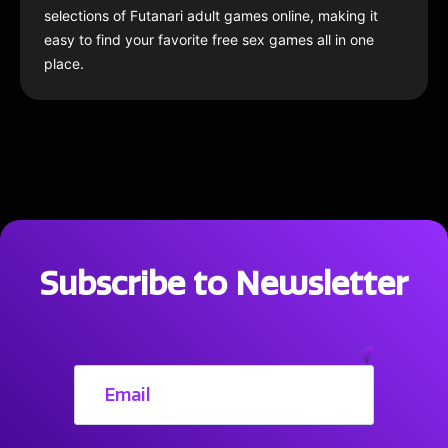
selections of Futanari adult games online, making it
easy to find your favorite free sex games all in one
place.
Subscribe to Newsletter