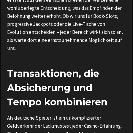
wohlüberlegte Entscheidung, was das Empfinden der
Belohnung weiter erhöht. Ob wir uns für Book-Slots,
progressive Jackpots oder die Live-Tische von
Evolution entscheiden – jeder Bereich wirkt sich so an,
als warte dort eine ernstzunehmende Möglichkeit auf
uns.
Transaktionen, die
Absicherung und
Tempo kombinieren
Als deutsche Spieler ist ein unkomplizierter
Geldverkehr der Lackmustest jeder Casino-Erfahrung.