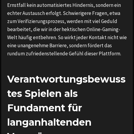
Ernstfall kein automatisiertes Hindernis, sondern ein
echter Austausch erfolgt. Schwierigere Fragen, etwa
zum Verifizierungsprozess, werden mit viel Geduld
bearbeitet, die wir in der hektischen Online-Gaming-
Welt häufig entbehren. So wirkt jeder Kontakt nicht wie
eine unangenehme Barriere, sondern fördert das
rundum zufriedenstellende Gefühl dieser Plattform.
Verantwortungsbewuss
tes Spielen als
Fundament für
langanhaltenden