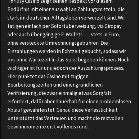
Thrillsy Casino zeigt seinen Respekt vor diesem
Bedürfnis mit einer Auswahl an Zahlungsmitteln, die
stark im deutschen Alltagsleben verwurzelt sind. Wir
tätigen einfach per Sofortüberweisung, via Giropay
oder auch über gängige E-Wallets – – stets in Euro,
ohne versteckte Umrechnungsgebühren. Die
Einzahlungen werden in Echtzeit gebucht, sodass wir
uns ohne Wartezeit in das Spiel begeben können. Noch
wichtiger ist für uns jedoch der Auszahlungsprozess.
Hier punktet das Casino mit zügigen
Bearbeitungszeiten und einer gründlichen
Verifizierung, die zwar einmalig etwas Sorgfalt
erfordert, dafür aber dauerhaft für einen problemlosen
Ablauf gewährleistet. Genau diese Verlässlichkeit
unterstützt das Vertrauen und macht die reizvollen
Gewinnmomente erst vollends rund.