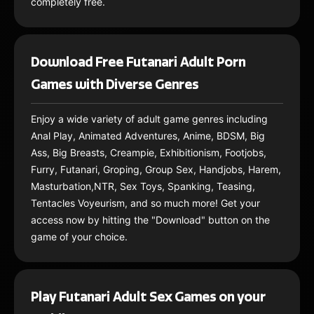
completely free.
Download Free Futanari Adult Porn
Games with Diverse Genres
Enjoy a wide variety of adult game genres including
Anal Play, Animated Adventures, Anime, BDSM, Big
Ass, Big Breasts, Creampie, Exhibitionism, Footjobs,
Furry, Futanari, Groping, Group Sex, Handjobs, Harem,
Masturbation,NTR, Sex Toys, Spanking, Teasing,
Tentacles Voyeurism, and so much more! Get your
access now by hitting the "Download" button on the
game of your choice.
Play Futanari Adult Sex Games on your