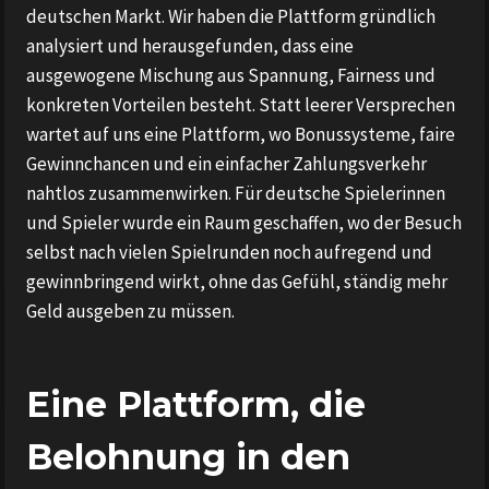
deutschen Markt. Wir haben die Plattform gründlich
analysiert und herausgefunden, dass eine
ausgewogene Mischung aus Spannung, Fairness und
konkreten Vorteilen besteht. Statt leerer Versprechen
wartet auf uns eine Plattform, wo Bonussysteme, faire
Gewinnchancen und ein einfacher Zahlungsverkehr
nahtlos zusammenwirken. Für deutsche Spielerinnen
und Spieler wurde ein Raum geschaffen, wo der Besuch
selbst nach vielen Spielrunden noch aufregend und
gewinnbringend wirkt, ohne das Gefühl, ständig mehr
Geld ausgeben zu müssen.
Eine Plattform, die
Belohnung in den