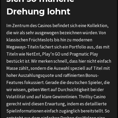
Drehung lohnt
Im Zentrum des Casinos befindet sich eine Kollektion,
die wir als sehr ausgewogen bezeichnen würden. Von
klassischen Früchteslots bis hin zu modernen
Megaways-Titeln fächert sich ein Portfolio aus, das mit
Titeln wie NetEnt, Play’n GO und Pragmatic Play
bestückt ist. Wir merken schnell, dass hier nicht einfach
Masse zählt, sondern die Auswahl speziell auf Titel mit
hoher Auszahlungsquote und raffinierten Bonus-
Features fokussiert. Gerade die deutschen Spieler, die
wir wissen, geben Wert auf Durchsichtigkeit bei der
Volatilität und auf klare Gewinnlinien. Thrillsy Casino
gerecht wird diesen Erwartung, indem es detaillierte
Spielinformationen einfach zugänglich bereitstellt. So
entsteht aus dem einfachen Drehen der Walzen eine