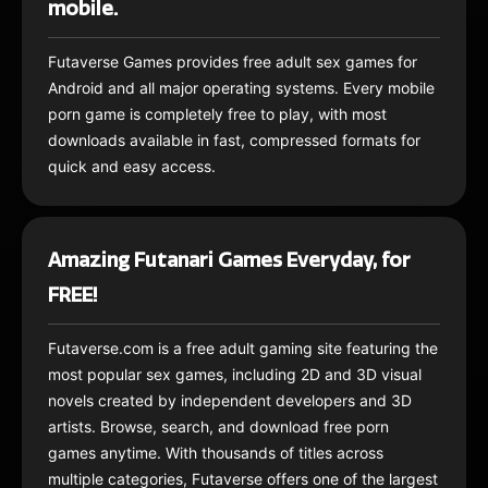
mobile.
Futaverse Games provides free adult sex games for
Android and all major operating systems. Every mobile
porn game is completely free to play, with most
downloads available in fast, compressed formats for
quick and easy access.
Amazing Futanari Games Everyday, for
FREE!
Futaverse.com is a free adult gaming site featuring the
most popular sex games, including 2D and 3D visual
novels created by independent developers and 3D
artists. Browse, search, and download free porn
games anytime. With thousands of titles across
multiple categories, Futaverse offers one of the largest