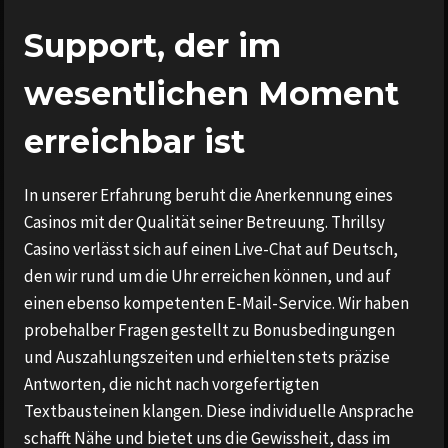
Support, der im
wesentlichen Moment
erreichbar ist
In unserer Erfahrung beruht die Anerkennung eines
Casinos mit der Qualität seiner Betreuung. Thrillsy
Casino verlässt sich auf einen Live-Chat auf Deutsch,
den wir rund um die Uhr erreichen können, und auf
einen ebenso kompetenten E-Mail-Service. Wir haben
probehalber Fragen gestellt zu Bonusbedingungen
und Auszahlungszeiten und erhielten stets präzise
Antworten, die nicht nach vorgefertigten
Textbausteinen klangen. Diese individuelle Ansprache
schafft Nähe und bietet uns die Gewissheit, dass im