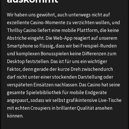
Wir haben uns gewöhnt, auch unterwegs nicht auf
exzellente Casino-Momente zu verzichten wollen, und
Thrillsy Casino liefert eine mobile Plattform, die keine
Abstriche eingeht. Die Web-App reagiert auf unserem
Smartphone so flüssig, dass wir bei Freispiel-Runden
und komplexen Bonusspielen keine Differenzen zum
Desktop feststellen. Das ist für uns ein wichtiger
Faktor, denn gerade der kurze Dreh zwischendurch
darf nicht unter einer stockenden Darstellung oder
verspäteten Einsätzen nachlassen. Das Casino hat seine
gesamte Spielebibliothek für mobile Endgeräte
angepasst, sodass wir selbst grafikintensive Live-Tische
mit echten Croupiers in brillanter Qualität ansehen
können.