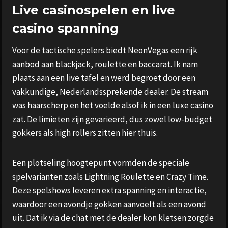
Live casinospelen en live
casino spanning
Voor de tactische spelers biedt NeonVegas een rijk
aanbod aan blackjack, roulette en baccarat. Ik nam
plaats aan een live tafel en werd begroet door een
vakkundige, Nederlandssprekende dealer. De stream
was haarscherp en het voelde alsof ik in een luxe casino
zat. De limieten zijn gevarieerd, dus zowel low-budget
gokkers als high rollers zitten hier thuis.
Een plotseling hoogtepunt vormden de speciale
spelvarianten zoals Lightning Roulette en Crazy Time.
Deze spelshows leveren extra spanning en interactie,
waardoor een avondje gokken aanvoelt als een avond
uit. Dat ik via de chat met de dealer kon kletsen zorgde