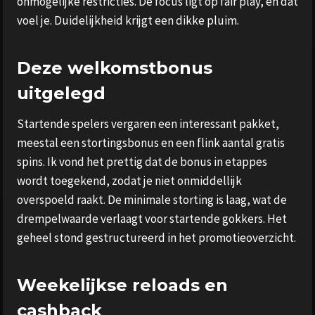
onmogelijke restricties. De focus ligt op fair play, en dat
voel je. Duidelijkheid krijgt een dikke pluim.
Deze welkomstbonus
uitgelegd
Startende spelers vergaren een interessant pakket,
meestal een stortingsbonus en een flink aantal gratis
spins. Ik vond het prettig dat de bonus in etappes
wordt toegekend, zodat je niet onmiddellijk
overspoeld raakt. De minimale storting is laag, wat de
drempelwaarde verlaagt voor startende gokkers. Het
geheel stond gestructureerd in het promotieoverzicht.
Weekelijkse reloads en
cashback