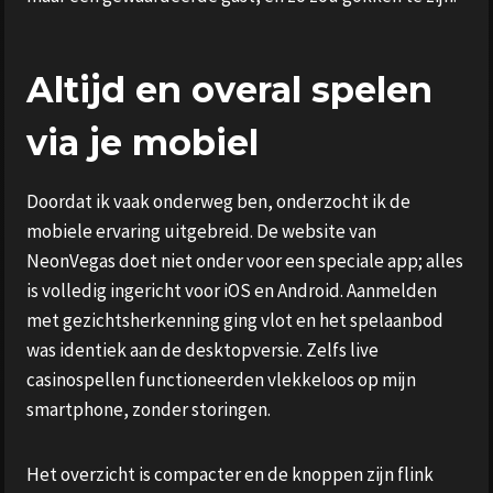
Altijd en overal spelen
via je mobiel
Doordat ik vaak onderweg ben, onderzocht ik de
mobiele ervaring uitgebreid. De website van
NeonVegas doet niet onder voor een speciale app; alles
is volledig ingericht voor iOS en Android. Aanmelden
met gezichtsherkenning ging vlot en het spelaanbod
was identiek aan de desktopversie. Zelfs live
casinospellen functioneerden vlekkeloos op mijn
smartphone, zonder storingen.
Het overzicht is compacter en de knoppen zijn flink