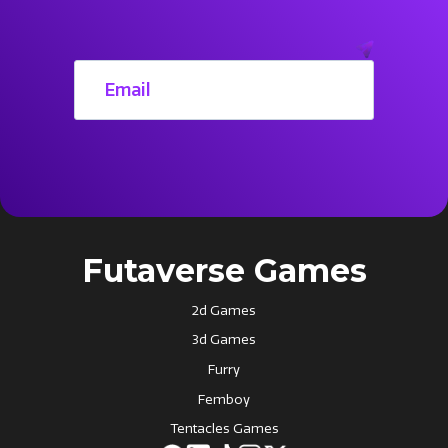
Futaverse Games
2d Games
3d Games
Furry
Femboy
Tentacles Games