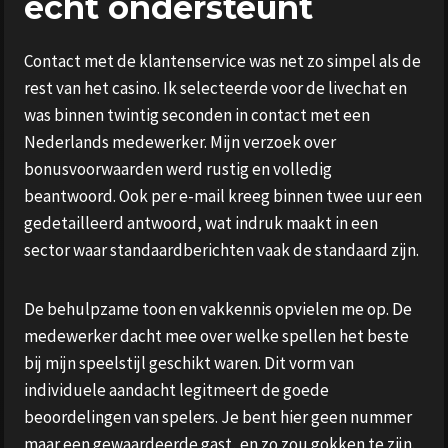
écht ondersteunt
Contact met de klantenservice was net zo simpel als de
rest van het casino. Ik selecteerde voor de livechat en
was binnen twintig seconden in contact met een
Nederlands medewerker. Mijn verzoek over
bonusvoorwaarden werd rustig en volledig
beantwoord. Ook per e-mail kreeg binnen twee uur een
gedetailleerd antwoord, wat indruk maakt in een
sector waar standaardberichten vaak de standaard zijn.
De behulpzame toon en vakkennis opvielen me op. De
medewerker dacht mee over welke spellen het beste
bij mijn speelstijl geschikt waren. Dit vorm van
individuele aandacht legitmeert de goede
beoordelingen van spelers. Je bent hier geen nummer
maar een gewaardeerde gast, en zo zou gokken te zijn.