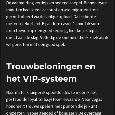
De aanmelding verliep verrassend soepel. Binnen twee
minuten had ik een account en was mijn identiteit
gecontroleerd via de veilige upload. Dat schepte
meteen zekerheid. Bij andere casino’s moet ik soms
uren toeven op een goedkeuring, hier kon ik bijna
direct aan de slag. Volledig de snelheid die ik zoek als ik
wil genieten met een goed spel.
Trouwbeloningen en
het VIP-systeem
Naarmate ik langer ik speelde, des te meer ik het
gestapelde loyaliteitssysteem ervaarde. NeonVegas
honoreert trouwe spelers met punten die je kunt
omzetten in speeltegoed of bonussen. De overgang