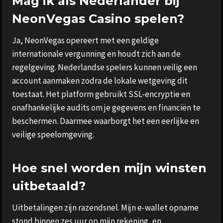
Mag ik als Nederlander bij
NeonVegas Casino spelen?
Ja, NeonVegas opereert met een geldige
internationale vergunning en houdt zich aan de
regelgeving. Nederlandse spelers kunnen veilig een
account aanmaken zodra de lokale wetgeving dit
toestaat. Het platform gebruikt SSL-encryptie en
onafhankelijke audits om je gegevens en financiën te
beschermen. Daarmee waarborgt het een eerlijke en
veilige speelomgeving.
Hoe snel worden mijn winsten
uitbetaald?
Uitbetalingen zijn razendsnel. Mijn e-wallet opname
stond binnen zes uur op mijn rekening, en