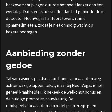
bankoverschrijvingen duurde het nooit langer dan één
werkdag. Dat is een stuk sneller dan het gemiddelde in
de sector. NeonVegas hanteert tevens ruime
opnamelimieten, zodat je niet onnodig wacht op
hogere bedragen.
Aanbieding zonder
gedoe
Tal van casino’s plaatsen hun bonusvoorwaarden weg
achter wazige lappen tekst, maar bij NeonVegas is het
geheel kraakhelder. Ik bekeek de welkomstbonus en
de huidige promoties nauwkeurig. De
rondspeelvoorwaarden zijn redelijk en er zijn geen