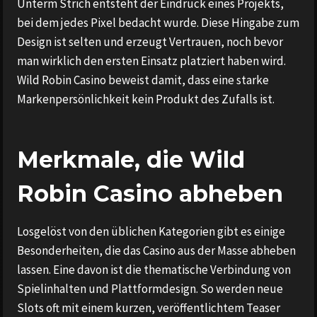
Unterm Strich entsteht der Eindruck eines Projekts,
bei dem jedes Pixel bedacht wurde. Diese Hingabe zum
Design ist selten und erzeugt Vertrauen, noch bevor
man wirklich den ersten Einsatz platziert haben wird.
Wild Robin Casino beweist damit, dass eine starke
Markenpersönlichkeit kein Produkt des Zufalls ist.
Merkmale, die Wild
Robin Casino abheben
Losgelöst von den üblichen Kategorien gibt es einige
Besonderheiten, die das Casino aus der Masse abheben
lassen. Eine davon ist die thematische Verbindung von
Spielinhalten und Plattformdesign. So werden neue
Slots oft mit einem kurzen, veröffentlichtem Teaser