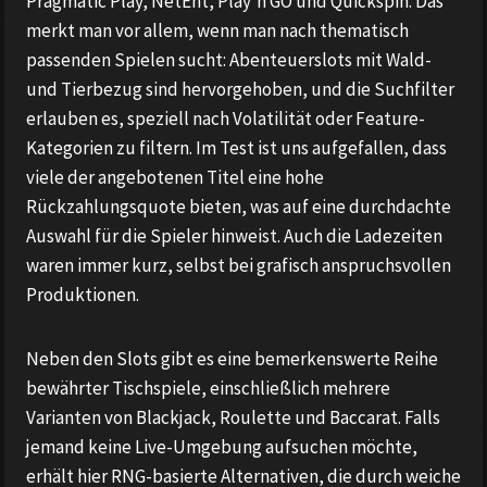
Pragmatic Play, NetEnt, Play’n GO und Quickspin. Das
merkt man vor allem, wenn man nach thematisch
passenden Spielen sucht: Abenteuerslots mit Wald-
und Tierbezug sind hervorgehoben, und die Suchfilter
erlauben es, speziell nach Volatilität oder Feature-
Kategorien zu filtern. Im Test ist uns aufgefallen, dass
viele der angebotenen Titel eine hohe
Rückzahlungsquote bieten, was auf eine durchdachte
Auswahl für die Spieler hinweist. Auch die Ladezeiten
waren immer kurz, selbst bei grafisch anspruchsvollen
Produktionen.
Neben den Slots gibt es eine bemerkenswerte Reihe
bewährter Tischspiele, einschließlich mehrere
Varianten von Blackjack, Roulette und Baccarat. Falls
jemand keine Live-Umgebung aufsuchen möchte,
erhält hier RNG-basierte Alternativen, die durch weiche