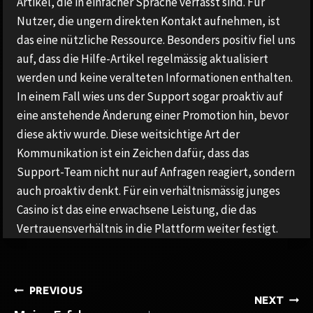
Artikel, die in einfacher Sprache verfasst sind. Für
Nutzer, die ungern direkten Kontakt aufnehmen, ist
das eine nützliche Ressource. Besonders positiv fiel uns
auf, dass die Hilfe-Artikel regelmässig aktualisiert
werden und keine veralteten Informationen enthalten.
In einem Fall wies uns der Support sogar proaktiv auf
eine anstehende Änderung einer Promotion hin, bevor
diese aktiv wurde. Diese weitsichtige Art der
Kommunikation ist ein Zeichen dafür, dass das
Support-Team nicht nur auf Anfragen reagiert, sondern
auch proaktiv denkt. Für ein verhältnismässig junges
Casino ist das eine erwachsene Leistung, die das
Vertrauensverhältnis in die Plattform weiter festigt.
Post
PREVIOUS
NEXT