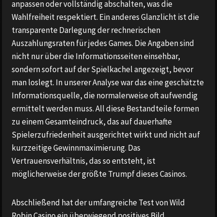
anpassen oder vollständig abschalten, was die
Wahlfreiheit respektiert. Ein anderes Glanzlicht ist die
transparente Darlegung der rechnerischen
Auszahlungsraten für jedes Games. Die Angaben sind
nicht nur über die Informationsseiten einsehbar,
sondern sofort auf der Spielkachel angezeigt, bevor
man loslegt. In unserer Analyse war das eine geschätzte
Informationsquelle, die normalerweise oft aufwendig
ermittelt werden muss. All diese Bestandteile formen
zu einem Gesamteindruck, das auf dauerhafte
Spielerzufriedenheit ausgerichtet wirkt und nicht auf
kurzzeitige Gewinnmaximierung. Das
Vertrauensverhältnis, das so entsteht, ist
möglicherweise der größte Trumpf dieses Casinos.
Abschließend hat der umfangreiche Test von Wild
Robin Casino ein überwiegend positives Bild