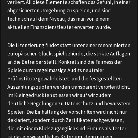
verliert. All diese Elemente schaffen das Gefühl, in einer
abgesicherten Umgebung zu spielen, und sind
technisch auf dem Niveau, das man von einem
aktuellen Finanzdienstleister erwarten würde.
Die Lizenzierung findet statt unter einer renommierten
europäischen Glücksspielbehörde, die strikte Auflagen
an die Betreiber stellt. Konkret sind die Fairness der
Spiele durch regelmässige Audits neutraler
Prüfinstitute gewährleistet, und die festgestellten
Auszahlungsquoten werden transparent veröffentlicht.
Im Kleingedruckten stiessen wir auf wir zudem
deutliche Regelungen zu Datenschutz und bewusstem
Spielen. Die Einhaltung der Vorschriften wird nicht nur
deklariert, sondern durch Zertifikate nachgewiesen,
die mit einem Klick zugänglich sind. Für uns als Tester
ist das ein wesentliches Kriterium, denn nur ein