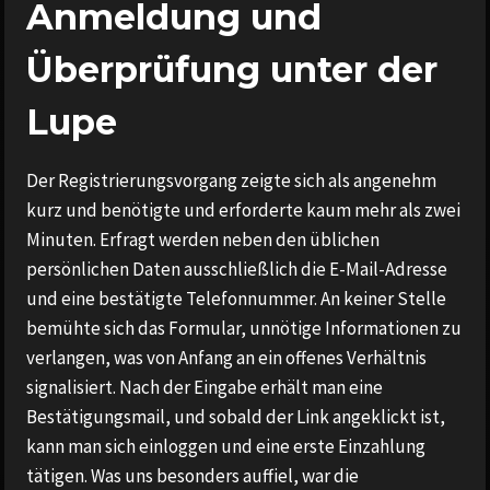
Anmeldung und
Überprüfung unter der
Lupe
Der Registrierungsvorgang zeigte sich als angenehm
kurz und benötigte und erforderte kaum mehr als zwei
Minuten. Erfragt werden neben den üblichen
persönlichen Daten ausschließlich die E-Mail-Adresse
und eine bestätigte Telefonnummer. An keiner Stelle
bemühte sich das Formular, unnötige Informationen zu
verlangen, was von Anfang an ein offenes Verhältnis
signalisiert. Nach der Eingabe erhält man eine
Bestätigungsmail, und sobald der Link angeklickt ist,
kann man sich einloggen und eine erste Einzahlung
tätigen. Was uns besonders auffiel, war die