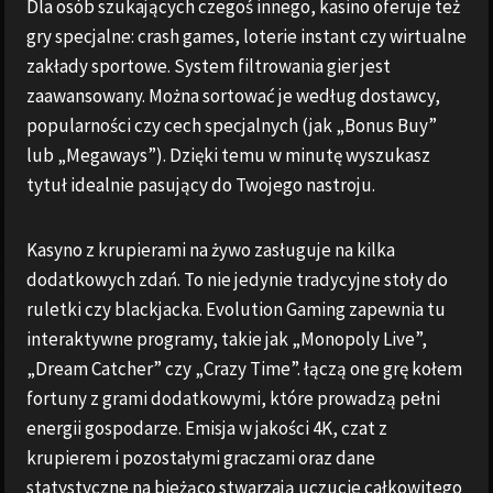
Dla osób szukających czegoś innego, kasino oferuje też
gry specjalne: crash games, loterie instant czy wirtualne
zakłady sportowe. System filtrowania gier jest
zaawansowany. Można sortować je według dostawcy,
popularności czy cech specjalnych (jak „Bonus Buy”
lub „Megaways”). Dzięki temu w minutę wyszukasz
tytuł idealnie pasujący do Twojego nastroju.
Kasyno z krupierami na żywo zasługuje na kilka
dodatkowych zdań. To nie jedynie tradycyjne stoły do
ruletki czy blackjacka. Evolution Gaming zapewnia tu
interaktywne programy, takie jak „Monopoly Live”,
„Dream Catcher” czy „Crazy Time”. łączą one grę kołem
fortuny z grami dodatkowymi, które prowadzą pełni
energii gospodarze. Emisja w jakości 4K, czat z
krupierem i pozostałymi graczami oraz dane
statystyczne na bieżąco stwarzają uczucie całkowitego