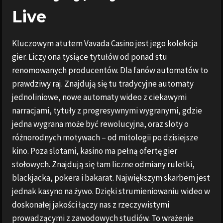
Live
Kluczowym atutem Vavada Casino jest jego kolekcja
gier. Liczy ona tysiące tytułów od ponad stu
renomowanych producentów. Dla fanów automatów to
prawdziwy raj. Znajdują się tu tradycyjne automaty
jednoliniowe, nowe automaty wideo z ciekawymi
narracjami, tytuły z progresywnymi wygranymi, gdzie
jedna wygrana może być rewolucyjna, oraz sloty o
różnorodnych motywach – od mitologii po dzisiejsze
kino. Poza slotami, kasino ma pełną ofertę gier
stołowych. Znajdują się tam liczne odmiany ruletki,
blackjacka, pokera i bakarat. Największym skarbem jest
jednak kasyno na żywo. Dzięki strumieniowaniu wideo w
doskonałej jakości łączy nas z rzeczywistymi
prowadzącymi z zawodowych studiów. To wrażenie