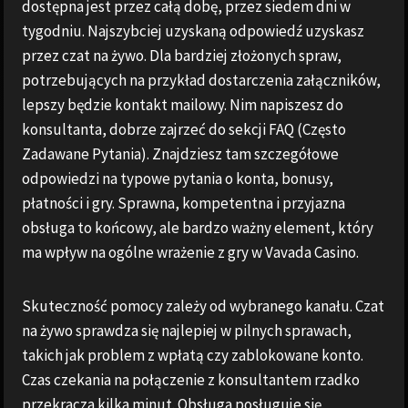
dostępna jest przez całą dobę, przez siedem dni w
tygodniu. Najszybciej uzyskaną odpowiedź uzyskasz
przez czat na żywo. Dla bardziej złożonych spraw,
potrzebujących na przykład dostarczenia załączników,
lepszy będzie kontakt mailowy. Nim napiszesz do
konsultanta, dobrze zajrzeć do sekcji FAQ (Często
Zadawane Pytania). Znajdziesz tam szczegółowe
odpowiedzi na typowe pytania o konta, bonusy,
płatności i gry. Sprawna, kompetentna i przyjazna
obsługa to końcowy, ale bardzo ważny element, który
ma wpływ na ogólne wrażenie z gry w Vavada Casino.
Skuteczność pomocy zależy od wybranego kanału. Czat
na żywo sprawdza się najlepiej w pilnych sprawach,
takich jak problem z wpłatą czy zablokowane konto.
Czas czekania na połączenie z konsultantem rzadko
przekracza kilka minut. Obsługa posługuje się