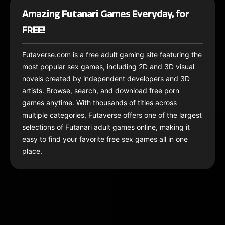
Amazing Futanari Games Everyday, for
FREE!
Futaverse.com is a free adult gaming site featuring the
most popular sex games, including 2D and 3D visual
novels created by independent developers and 3D
artists. Browse, search, and download free porn
games anytime. With thousands of titles across
multiple categories, Futaverse offers one of the largest
selections of Futanari adult games online, making it
easy to find your favorite free sex games all in one
place.