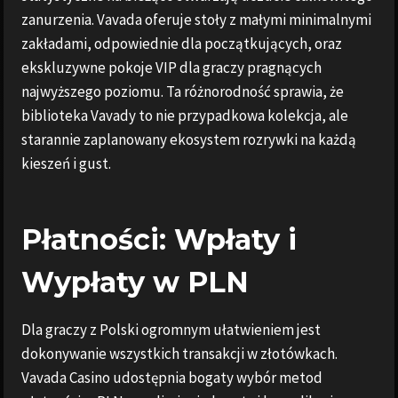
zanurzenia. Vavada oferuje stoły z małymi minimalnymi
zakładami, odpowiednie dla początkujących, oraz
ekskluzywne pokoje VIP dla graczy pragnących
najwyższego poziomu. Ta różnorodność sprawia, że
biblioteka Vavady to nie przypadkowa kolekcja, ale
starannie zaplanowany ekosystem rozrywki na każdą
kieszeń i gust.
Płatności: Wpłaty i
Wypłaty w PLN
Dla graczy z Polski ogromnym ułatwieniem jest
dokonywanie wszystkich transakcji w złotówkach.
Vavada Casino udostępnia bogaty wybór metod