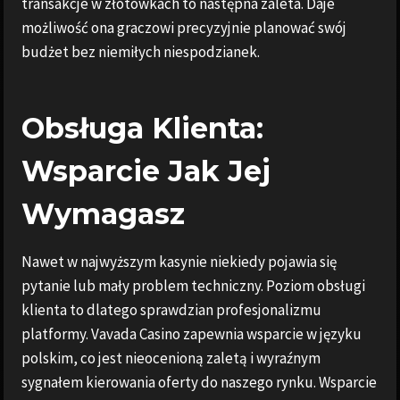
transakcje w złotówkach to następna zaleta. Daje
możliwość ona graczowi precyzyjnie planować swój
budżet bez niemiłych niespodzianek.
Obsługa Klienta:
Wsparcie Jak Jej
Wymagasz
Nawet w najwyższym kasynie niekiedy pojawia się
pytanie lub mały problem techniczny. Poziom obsługi
klienta to dlatego sprawdzian profesjonalizmu
platformy. Vavada Casino zapewnia wsparcie w języku
polskim, co jest nieocenioną zaletą i wyraźnym
sygnałem kierowania oferty do naszego rynku. Wsparcie