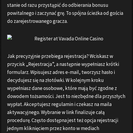
stanie od razu przystąpić do odbierania bonusu
powitalnego i zaczynać grę. To spójna ścieżka od gościa
do zarejestrowanego gracza.
Jak precyzyjnie przebiega rejestracja? Wciskasz w
przycisk „Rejestracja”, a następnie wypełniasz krótki
formularz. Wpisujesz adres e-mail, tworzysz hasło i
decydujesz się na złotówki. W kolejnym kroku
wypełniasz dane osobowe, które mają być zgodne z
dowodem tożsamości. Jest to niezbędne dla przyszłych
wypłat. Akceptujesz regulamin i czekasz na maila
aktywacyjnego. Wybranie w link finalizuje całą
procedurę. Często dostępna jest też opcja rejestracji
jednym kliknięciem przez konto w mediach