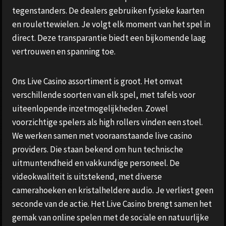
tegenstanders. De dealers gebruiken fysieke kaarten
en roulettewielen. Je volgt elk moment van het spel in
direct. Deze transparantie biedt een bijkomende laag
vertrouwen en spanning toe.
Ons Live Casino assortiment is groot. Het omvat
verschillende soorten van elk spel, met tafels voor
uiteenlopende inzetmogelijkheden. Zowel
voorzichtige spelers als high rollers vinden een stoel.
We werken samen met vooraanstaande live casino
providers. Die staan bekend om hun technische
uitmuntendheid en vakkundige personeel. De
videokwaliteit is uitstekend, met diverse
camerahoeken en kristalheldere audio. Je verliest geen
seconde van de actie. Het Live Casino brengt samen het
gemak van online spelen met de sociale en natuurlijke