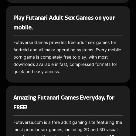
Play Futanari Adult Sex Games on your
mobile.
Futaverse Games provides free adult sex games for
Android and all major operating systems. Every mobile
porn game is completely free to play, with most
downloads available in fast, compressed formats for
quick and easy access.
Amazing Futanari Games Everyday, for
FREE!
Futaverse.com is a free adult gaming site featuring the
most popular sex games, including 2D and 3D visual