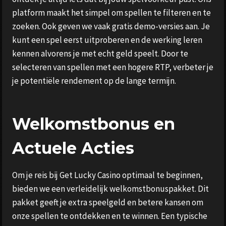
platform maakt het simpel om spellen te filteren en te
zoeken. Ook geven we vaak gratis demo-versies aan. Je
kunt een spel eerst uitproberen en de werking leren
kennen alvorens je met echt geld speelt. Door te
selecteren van spellen met een hogere RTP, verbeter je
je potentiële rendement op de lange termijn.
Welkomstbonus en
Actuele Acties
Om je reis bij Get Lucky Casino optimaal te beginnen,
bieden we een verleidelijk welkomstbonuspakket. Dit
pakket geeft je extra speelgeld en betere kansen om
onze spellen te ontdekken en te winnen. Een typische