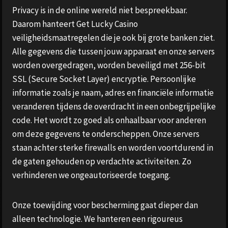
Privacy is in de online wereld niet bespreekbaar.
Daarom hanteert Get Lucky Casino
veiligheidsmaatregelen die je ook bij grote banken ziet.
Alle gegevens die tussen jouw apparaat en onze servers
worden overgedragen, worden beveiligd met 256-bit
SSL (Secure Socket Layer) encryptie. Persoonlijke
informatie zoals je naam, adres en financiële informatie
veranderen tijdens de overdracht in een onbegrijpelijke
code. Het wordt zo goed als onhaalbaar voor anderen
om deze gegevens te onderscheppen. Onze servers
staan achter sterke firewalls en worden voortdurend in
de gaten gehouden op verdachte activiteiten. Zo
verhinderen we ongeautoriseerde toegang.
Onze toewijding voor bescherming gaat dieper dan
alleen technologie. We hanteren een rigoureus