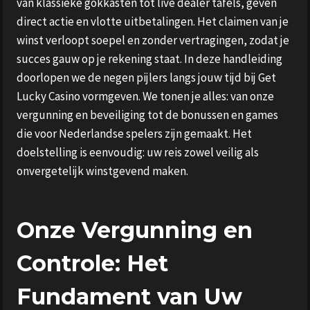
van klassieke gokkasten tot live dealer tafels, geven
direct actie en vlotte uitbetalingen. Het claimen van je
winst verloopt soepel en zonder vertragingen, zodat je
succes gauw op je rekening staat. In deze handleiding
doorlopen we de negen pijlers langs jouw tijd bij Get
Lucky Casino vormgeven. We tonen je alles: van onze
vergunning en beveiliging tot de bonussen en games
die voor Nederlandse spelers zijn gemaakt. Het
doelstelling is eenvoudig: uw reis zowel veilig als
onvergetelijk winstgevend maken.
Onze Vergunning en
Controle: Het
Fundament van Uw