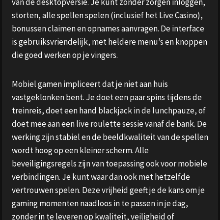
van de desktopversie. Je kunt zonder zorgen inloggen,
storten, alle spellen spelen (inclusief het Live Casino),
bonussen claimen en opnames aanvragen. De interface
is gebruiksvriendelijk, met heldere menu’s en knoppen
die goed werken op je vingers.
Mobiel gamen impliceert dat je niet aan huis
vastgeklonken bent. Je doet een paar spins tijdens de
treinreis, doet een hand blackjack in de lunchpauze, of
doet mee aan een live roulette sessie vanaf de bank. De
werking zijn stabiel en de beeldkwaliteit van de spellen
wordt hoog op een kleiner scherm. Alle
beveiligingsregels zijn van toepassing ook voor mobiele
verbindingen. Je kunt waar dan ook met hetzelfde
vertrouwen spelen. Deze vrijheid geeft je de kans om je
gaming momenten naadloos in te passen in je dag,
zonder in te leveren op kwaliteit, veiligheid of