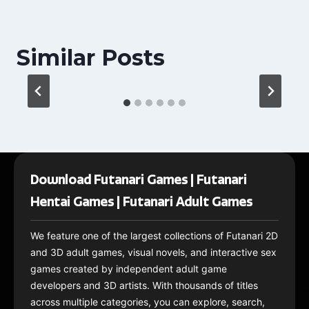
Similar Posts
Download Futanari Games | Futanari
Hentai Games | Futanari Adult Games
We feature one of the largest collections of Futanari 2D
and 3D adult games, visual novels, and interactive sex
games created by independent adult game
developers and 3D artists. With thousands of titles
across multiple categories, you can explore, search,