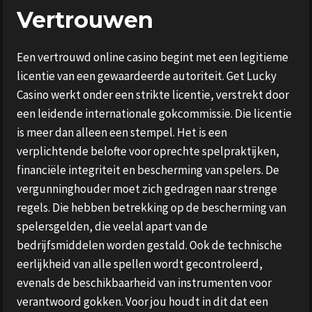
Vertrouwen
Een vertrouwd online casino begint met een legitieme
licentie van een gewaardeerde autoriteit. Get Lucky
Casino werkt onder een strikte licentie, verstrekt door
een leidende internationale gokcommissie. Die licentie
is meer dan alleen een stempel. Het is een
verplichtende belofte voor oprechte spelpraktijken,
financiële integriteit en bescherming van spelers. De
vergunninghouder moet zich gedragen naar strenge
regels. Die hebben betrekking op de bescherming van
spelersgelden, die veelal apart van de
bedrijfsmiddelen worden gestald. Ook de technische
eerlijkheid van alle spellen wordt gecontroleerd,
evenals de beschikbaarheid van instrumenten voor
verantwoord gokken. Voor jou houdt in dit dat een