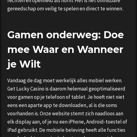
rechten en openheid als norm. Het is het onmisbare
gereedschap om veilig te spelen en direct te winnen.
Gamen onderweg: Doe
mee Waar en Wanneer
je Wilt
Vandaag de dag moet werkelijk alles mobiel werken.
Get Lucky Casino is daarom helemaal geoptimaliseerd
voor gamen op je telefoon of tablet. Je hoeft niet niet
eens een aparte app te downloaden, al is die soms
voorhanden is. Onze website stemt zich naadloos aan
elk display aan, of je nu een iPhone, Android-toestel of
iPad gebruikt. De mobiele beleving heeft alle functies