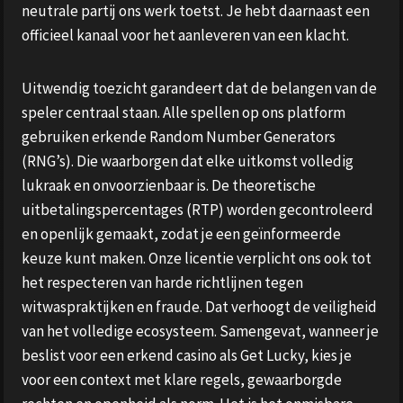
neutrale partij ons werk toetst. Je hebt daarnaast een
officieel kanaal voor het aanleveren van een klacht.
Uitwendig toezicht garandeert dat de belangen van de
speler centraal staan. Alle spellen op ons platform
gebruiken erkende Random Number Generators
(RNG’s). Die waarborgen dat elke uitkomst volledig
lukraak en onvoorzienbaar is. De theoretische
uitbetalingspercentages (RTP) worden gecontroleerd
en openlijk gemaakt, zodat je een geïnformeerde
keuze kunt maken. Onze licentie verplicht ons ook tot
het respecteren van harde richtlijnen tegen
witwaspraktijken en fraude. Dat verhoogt de veiligheid
van het volledige ecosysteem. Samengevat, wanneer je
beslist voor een erkend casino als Get Lucky, kies je
voor een context met klare regels, gewaarborgde