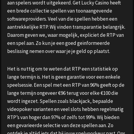
aan spelers wordt uitgekeerd. Get Lucky Casino heeft
een brede collectie spellen van toonaangevende
softwareproviders. Veel van die spellen hebben een
aantrekkelijke RTP. Wij vinden transparantie belangrijk.
Daarom geven we, waar mogelijk, expliciet de RTP van
een spel aan. Zo kun je een goed geïnformeerde
beslissing nemen over waar je je geld op plaatst.
Het is nuttig om te weten dat RTP een statistiek op
lange termijn is. Het is geen garantie voor een enkele
speelsessie. Een spel met een RTP van 96% geeft op de
lange termijn ongeveer €96 terug voor elke €100 die
wordt ingezet. Spellen zoals blackjack, bepaalde
videopoker varianten en veel slots hebben regelmatig
RTP’s van hoger dan 97% of zelfs tot 99%. Wij bieden
een gevarieerde selectie van deze spellen aan. Zo
ontdek je altijd iets dat bij jouw spelvoorkeur past. Ons