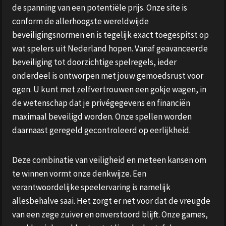
de spanning van een potentiële prijs. Onze site is
conform de allerhoogste wereldwijde
beveiligingsnormen en is tegelijk exact toegespitst op
wat spelers uit Nederland hopen. Vanaf geavanceerde
beveiliging tot doorzichtige spelregels, ieder
onderdeel is ontworpen met jouw gemoedsrust voor
ogen. U kunt met zelfvertrouwen een gokje wagen, in
de wetenschap dat je privégegevens en financiën
maximaal beveiligd worden. Onze spellen worden
daarnaast geregeld gecontroleerd op eerlijkheid.
Deze combinatie van veiligheid en meteen kansen om
te winnen vormt onze denkwijze. Een
verantwoordelijke speelervaring is namelijk
allesbehalve saai. Het zorgt er net voor dat de vreugde
van een zege zuiver en onverstoord blijft. Onze games,