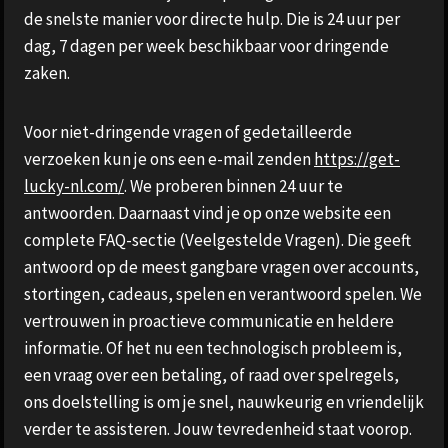
de snelste manier voor directe hulp. Die is 24 uur per
dag, 7 dagen per week beschikbaar voor dringende
zaken.
Voor niet-dringende vragen of gedetailleerde
verzoeken kun je ons een e-mail zenden
https://get-
lucky-nl.com/
. We proberen binnen 24 uur te
antwoorden. Daarnaast vind je op onze website een
complete FAQ-sectie (Veelgestelde Vragen). Die geeft
antwoord op de meest gangbare vragen over accounts,
stortingen, cadeaus, spelen en verantwoord spelen. We
vertrouwen in proactieve communicatie en heldere
informatie. Of het nu een technologisch probleem is,
een vraag over een betaling, of raad over spelregels,
ons doelstelling is om je snel, nauwkeurig en vriendelijk
verder te assisteren. Jouw tevredenheid staat voorop.