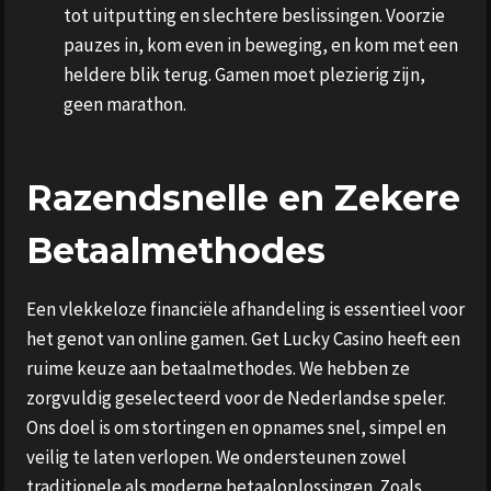
tot uitputting en slechtere beslissingen. Voorzie
pauzes in, kom even in beweging, en kom met een
heldere blik terug. Gamen moet plezierig zijn,
geen marathon.
Razendsnelle en Zekere
Betaalmethodes
Een vlekkeloze financiële afhandeling is essentieel voor
het genot van online gamen. Get Lucky Casino heeft een
ruime keuze aan betaalmethodes. We hebben ze
zorgvuldig geselecteerd voor de Nederlandse speler.
Ons doel is om stortingen en opnames snel, simpel en
veilig te laten verlopen. We ondersteunen zowel
traditionele als moderne betaaloplossingen. Zoals