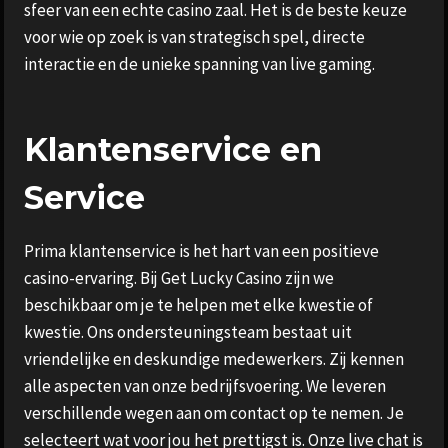
sfeer van een echte casino zaal. Het is de beste keuze
voor wie op zoek is van strategisch spel, directe
interactie en de unieke spanning van live gaming.
Klantenservice en
Service
Prima klantenservice is het hart van een positieve
casino-ervaring. Bij Get Lucky Casino zijn we
beschikbaar om je te helpen met elke kwestie of
kwestie. Ons ondersteuningsteam bestaat uit
vriendelijke en deskundige medewerkers. Zij kennen
alle aspecten van onze bedrijfsvoering. We leveren
verschillende wegen aan om contact op te nemen. Je
selecteert wat voor jou het prettigst is. Onze live chat is