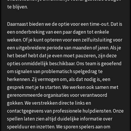
te blijven.
Daarnaast bieden we de optie voor een time-out. Dat is
een onderbreking van een paar dagen tot enkele
weken. Of je kunt opteren voor een zelfuitsluiting voor
een uitgebreidere periode van maanden of jaren. Als je
het besef hebt dat je even moet pauzeren, zijn deze
opties onmiddellijk beschikbaar. Ons team is geoefend
om signalen van problematisch spelgedrag te
herkennen. Zij vermogen om, als dat nodig is, een
gesprek met je te starten. We werken ook samen met
gerenommeerde organisaties voor verantwoord
gokken. We verstrekken directe links en
contactgegevens van professionele hulpdiensten. Onze
spellen laten zien altijd duidelijke informatie over
speelduur en inzetten. We sporen spelers aan om