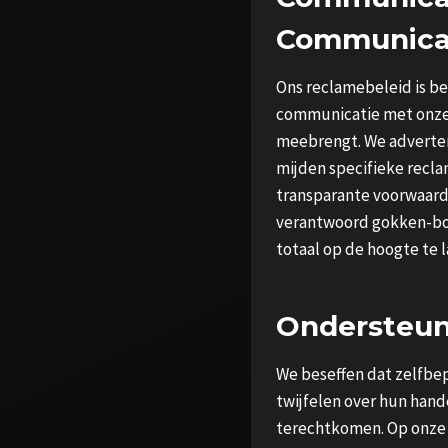
Communica
Ons reclamebeleid is bed
communicatie met onze 
meebrengt. We adverter
mijden specifieke recl
transparante voorwaard
verantwoord gokken-boo
totaal op de hoogte te
Ondersteun
We beseffen dat zelfbe
twijfelen over hun han
terechtkomen. Op onze w