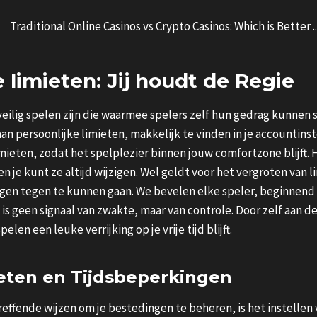
e limieten: Jij houdt de Regie
veilig spelen zijn die waarmee spelers zelf hun gedrag kunnen 
an persoonlijke limieten, makkelijk te vinden in je accountins
imieten, zodat het spelplezier binnen jouw comfortzone blijft.
en je kunt ze altijd wijzigen. Wel geldt voor het vergroten van 
gen tegen te kunnen gaan. We bevelen elke speler, beginnend 
 is geen signaal van zwakte, maar van controle. Door zelf aan d
elen een leuke verrijking op je vrije tijd blijft.
ieten en Tijdsbeperkingen
effende wijzen om je bestedingen te beheren, is het instellen 