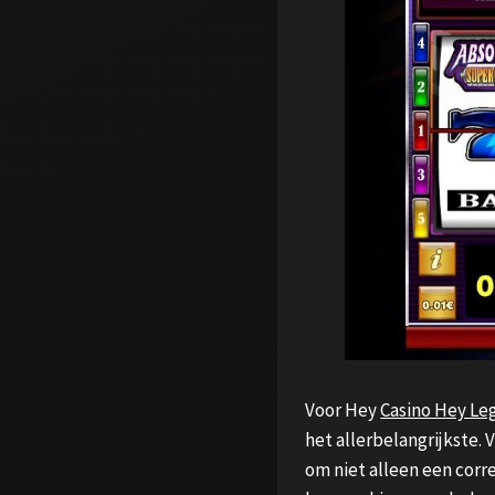
Voor Hey
Casino Hey Le
het allerbelangrijkste.
om niet alleen een corr