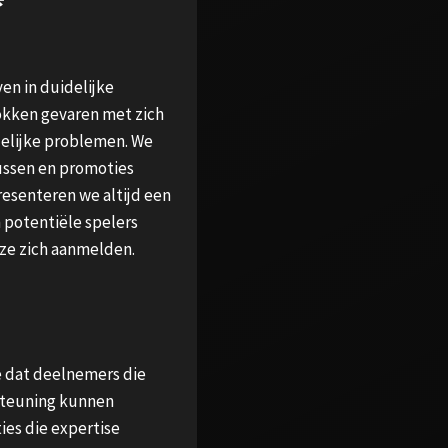
ven in duidelijke
okken gevaren met zich
elijke problemen. We
ussen en promoties
esenteren we altijd een
 potentiële spelers
 ze zich aanmelden.
e dat deelnemers die
rsteuning kunnen
ies die expertise