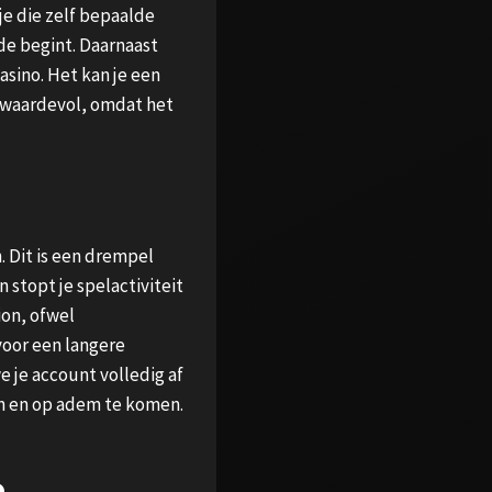
je die zelf bepaalde
de begint. Daarnaast
asino. Het kan je een
ra waardevol, omdat het
n. Dit is een drempel
 stopt je spelactiviteit
ion, ofwel
 voor een langere
e je account volledig af
en en op adem te komen.
e