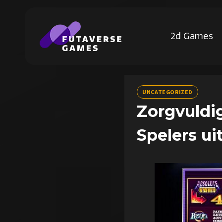
Skip
to
content
2d Games
UNCATEGORIZED
Zorgvuldig
Spelers ui