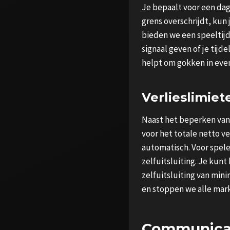
Je bepaalt voor een dag
grens overschrijdt, kun
bieden we een speeltijdl
signaal geven of je tijd
helpt om gokken in even
Verlieslimiet
Naast het beperken van s
voor het totale netto ve
automatisch. Voor spele
zelfuitsluiting. Je kunt
zelfuitsluiting van mini
en stoppen we alle mar
Communicati