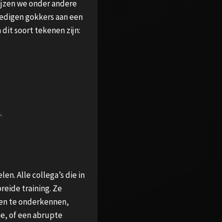
ijzen we onder andere
edigen gokkers aan een
dit soort tekenen zijn:
.
en. Alle collega’s die in
reide training. Ze
alen te onderkennen,
ie, of een abrupte