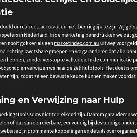
tie
oeld om correct, accuraat en niet-bedrieglijk te zijn. Wij gelo
spelers in Nederland. In de marketing benadrukken we dat g
en nooit gokken als een
marketindex.com.au
uitweg voor geld
ame richting kwetsbare groepen en we garanderen dat alle bon
en hebben, zonder verstopte valkuilen. In de communicatie pr
dschap en verwijzen we naar de zelfhulptools. Het doel is om
 laten zijn, zodat ze een bewuste keuze kunnen maken voordat
ing en Verwijzing naar Hulp
perkingstools soms niet toereikend zijn. Daarom garanderen w
delen of dat van een dierbare, eenvoudig bij deskundige onde
ebsite zijn prominente koppelingen en details over organisat