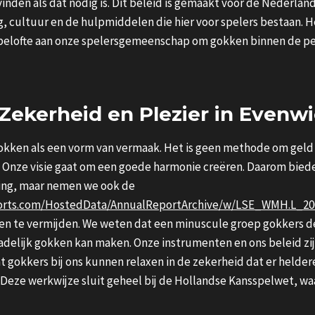
inden als dat nodig is. Dit beleid is gemaakt voor de Nederland
ng, cultuur en de hulpmiddelen die hier voor spelers bestaan. H
een belofte aan onze spelersgemeenschap om gokken binnen de 
 Zekerheid en Plezier in Evenw
gokken als een vorm van vermaak. Het is geen methode om geld
 Onze visie gaat om een goede harmonie creëren. Daarom bied
ing, maar nemen we ook de
ports.com/HostedData/AnnualReportArchive/w/LSE_WMH.L_20
 en te vermijden. We weten dat een minuscule groep gokkers d
hadelijk gokken kan maken. Onze instrumenten en ons beleid z
t gokkers bij ons kunnen relaxen in de zekerheid dat er helder
 Deze werkwijze sluit geheel bij de Hollandse Kansspelwet, w