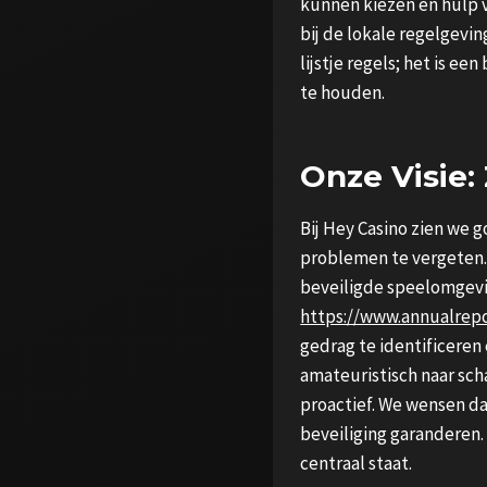
kunnen kiezen en hulp v
bij de lokale regelgevi
lijstje regels; het is 
te houden.
Onze Visie:
Bij Hey Casino zien we 
problemen te vergeten.
beveiligde speelomgev
https://www.annualre
gedrag te identificeren
amateuristisch naar sc
proactief. We wensen da
beveiliging garanderen.
centraal staat.