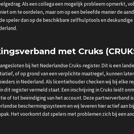
elgedrag. Als een collega een mogelijk probleem opmerkt, vo
s niet om te oordelen, maar om op een beleefde manier de aand
e speler dan op de beschikbare zelfhulptools en deskundige 
derland.
ngsverband met Cruks (CRUKS
aangesloten bij het Nederlandse Cruks-register. Dit is een land
itiatief, of op grond van een verplichte maatregel, kunnen late
ieders in Nederland. Als licentiehouder checken wij bij elke re
in dit register vermeld staat. Een inschrijving in Cruks leidt on
atie of tot beëindiging van het account. Deze partnerverband i
landse beschermingssysteem en wij leveren hier actief aan bij
anpak. Het voorkomt dat spelers met problemen zich bij een a