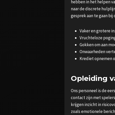
hebben in het helpen v
naar de discrete hulpli
gesprek aan te gaan bij
Vaker en grotere in
Vruchteloze poging
Gokken om aan moe
Onwaarheden vertel
Krediet opnemen o
Opleiding v
Ons personeel is de eers
contact zijn met spelers
krijgen inzicht in risi
zoals emotionele berich