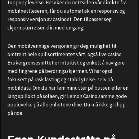
toppopplevelse. Besøker du nettsiden vår direkte fra
mobilnettleseren, får du automatisk en responsiv og
responsiv versjon av casinoet. Den tilpasser seg
skjermstørrelsen din med en gang.
Den mobilvennlige versjonen gir deg mulighet til
omtrent hele spillsortimentet vårt, også live casino.
Brukergrensesnittet er intuitivt og enkelt å navigere
med fingrene på berøringsskjermen. Vi har også
fokusert på rask lasting og stabil ytelse, selv på
mobildata. Om du har fem minutter på bussen eller en
lang spilløkt på sofaen, gir Lemon Casino samme gode
opplevelse på alle enhetene dine. Du må ikke gi slipp
på noe.