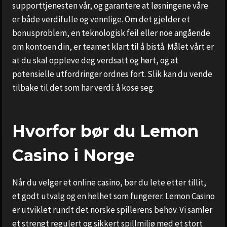
supporttjenesten vår, og garantere at løsningene våre
er både verdifulle og vennlige. Om det gjelder et
bonusproblem, en teknologisk feil eller noe angående
om kontoen din, er teamet klart til å bistå. Målet vårt er
at du skal oppleve deg verdsatt og hørt, og at
potensielle utfordringer ordnes fort. Slik kan du vende
tilbake til det som har verdi: å kose seg.
Hvorfor bør du Lemon
Casino i Norge
Når du velger et online casino, bør du lete etter tillit,
et godt utvalg og en helhet som fungerer. Lemon Casino
er utviklet rundt det norske spillerens behov. Vi samler
et strengt regulert og sikkert spillmiljø med et stort