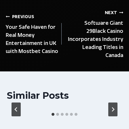
Post
NEXT
PREVIOUS
Software Giant
navigation
Your Safe Haven for
29Black Casino
Real Money
Incorporates Industry
Entertainment in UK
Leading Titles in
with Mostbet Casino
Canada
Similar Posts