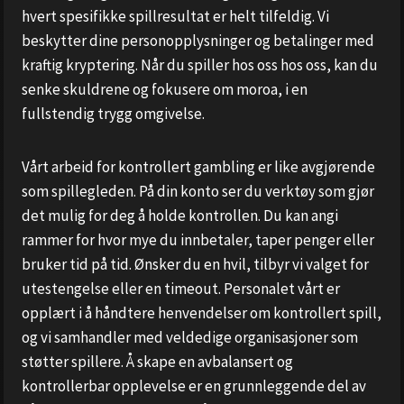
hvert spesifikke spillresultat er helt tilfeldig. Vi
beskytter dine personopplysninger og betalinger med
kraftig kryptering. Når du spiller hos oss hos oss, kan du
senke skuldrene og fokusere om moroa, i en
fullstendig trygg omgivelse.
Vårt arbeid for kontrollert gambling er like avgjørende
som spillegleden. På din konto ser du verktøy som gjør
det mulig for deg å holde kontrollen. Du kan angi
rammer for hvor mye du innbetaler, taper penger eller
bruker tid på tid. Ønsker du en hvil, tilbyr vi valget for
utestengelse eller en timeout. Personalet vårt er
opplært i å håndtere henvendelser om kontrollert spill,
og vi samhandler med veldedige organisasjoner som
støtter spillere. Å skape en avbalansert og
kontrollerbar opplevelse er en grunnleggende del av