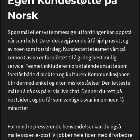
Egen Kundestøtte på
Norsk
Spørsmål eller systemmessige utfordringer kan oppstå
når som helst. Da er det avgjørende å få hjelp raskt, og
av noen som forstår deg. Kundestøtteteamet vårt på
Lemon Casino er forpliktet til å gi deg best mulig
service. Teamet inkluderer norsktalende ansatte som
forstår både dialekten og kulturen. Kommunikasjonen
blir dermed enkel og uten misforståelser. Den letteste
måten å nå oss på er via live chat. Den ser du rett på
nettsiden, og du får som vanligvis svar innen noen få
minutter
For mindre presserende henvendelser kan du også
maile oss en e-post. Vi jobber hele tiden med å forbedre