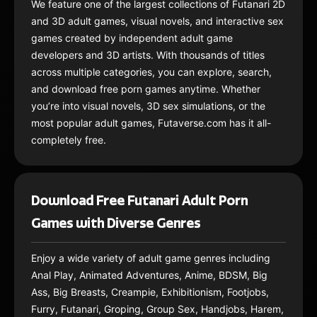
We feature one of the largest collections of Futanari 2D
and 3D adult games, visual novels, and interactive sex
games created by independent adult game
developers and 3D artists. With thousands of titles
across multiple categories, you can explore, search,
and download free porn games anytime. Whether
you’re into visual novels, 3D sex simulations, or the
most popular adult games, Futaverse.com has it all-
completely free.
Download Free Futanari Adult Porn
Games with Diverse Genres
Enjoy a wide variety of adult game genres including
Anal Play, Animated Adventures, Anime, BDSM, Big
Ass, Big Breasts, Creampie, Exhibitionism, Footjobs,
Furry, Futanari, Groping, Group Sex, Handjobs, Harem,