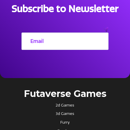
Subscribe to Newsletter
Futaverse Games
2d Games
3d Games
Furry