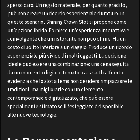
spesso caro. Un regalo materiale, per quanto gradito,
può non creare un ricordo esperienziale duraturo. In
questo scenario, Shining Crown Slot si propone come
un’opzione ibrida. Fornisce un’esperienza interattiva e
coinvolgente che un ristorante non può offrire. Ha un
costo di solito inferiore a un viaggio. Produce un ricordo
esperienziale più vivido di molti oggetti. La decisione
ideale può essere una combinazione: una cena seguita
da un momento di gioco tematico a casa. Il raffronto
evidenzia che lo slot a tema non desidera rimpiazzare le
tradizioni, ma migliorarle con un elemento
contemporaneo e digitalizzato, che può essere
specialmente stimato se il festeggiato è disponibile
alle nuove tecnologie.