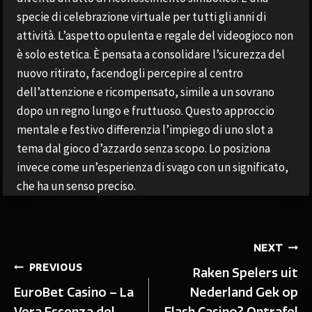
specie di celebrazione virtuale per tutti gli anni di
attività. L’aspetto opulenta e regale del videogioco non
è solo estetica. È pensata a consolidare l’sicurezza del
nuovo ritirato, facendogli percepire al centro
dell’attenzione e ricompensato, simile a un sovrano
dopo un regno lungo e fruttuoso. Questo approccio
mentale e festivo differenzia l’impiego di uno slot a
tema dal gioco d’azzardo senza scopo. Lo posiziona
invece come un’esperienza di svago con un significato,
che ha un senso preciso.
Post
NEXT
PREVIOUS
Raken Spelers uit
navigation
EuroBet Casino – La
Nederland Gek op
Vera Essenza del
Flash Casino? Ontrafel