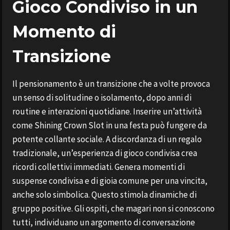
Gioco Condiviso in un
Momento di
Transizione
Il pensionamento è un transizione che a volte provoca
un senso di solitudine o isolamento, dopo anni di
routine e interazioni quotidiane. Inserire un’attività
come Shining Crown Slot in una festa può fungere da
potente collante sociale. A discordanza di un regalo
tradizionale, un’esperienza di gioco condivisa crea
ricordi collettivi immediati. Genera momenti di
suspense condivisa e di gioia comune per una vincita,
anche solo simbolica. Questo stimola dinamiche di
gruppo positive. Gli ospiti, che magari non si conoscono
tutti, individuano un argomento di conversazione