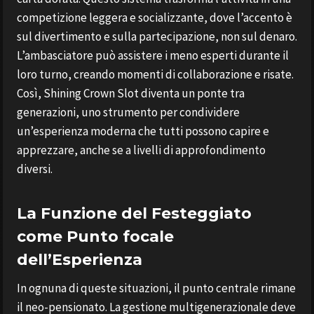
competizione leggera e socializzante, dove l’accento è
sul divertimento e sulla partecipazione, non sul denaro.
L’ambasciatore può assistere i meno esperti durante il
loro turno, creando momenti di collaborazione e risate.
Così, Shining Crown Slot diventa un ponte tra
generazioni, uno strumento per condividere
un’esperienza moderna che tutti possono capire e
apprezzare, anche se a livelli di approfondimento
diversi.
La Funzione del Festeggiato
come Punto focale
dell’Esperienza
In ognuna di queste situazioni, il punto centrale rimane
il neo-pensionato. La gestione multigenerazionale deve