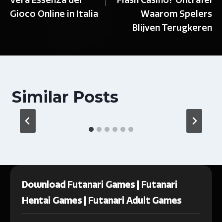
Gioco Online in Italia
Waarom Spelers
Blijven Terugkeren
Similar Posts
Download Futanari Games | Futanari
Hentai Games | Futanari Adult Games