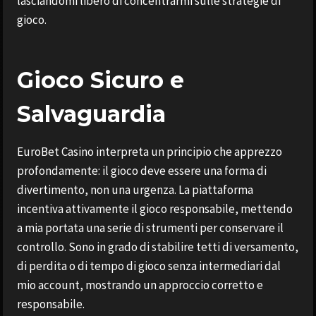
lasciandomi libero di concentrarmi sulle strategie di
gioco.
Gioco Sicuro e
Salvaguardia
EuroBet Casino interpreta un principio che apprezzo
profondamente: il gioco deve essere una forma di
divertimento, non una urgenza. La piattaforma
incentiva attivamente il gioco responsabile, mettendo
a mia portata una serie di strumenti per conservare il
controllo. Sono in grado di stabilire tetti di versamento,
di perdita o di tempo di gioco senza intermediari dal
mio account, mostrando un approccio corretto e
responsabile.