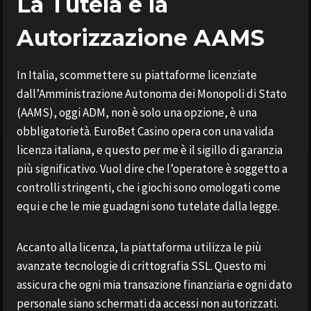
La Tutela e la
Autorizzazione AAMS
In Italia, scommettere su piattaforme licenziate
dall’Amministrazione Autonoma dei Monopoli di Stato
(AAMS), oggi ADM, non è solo una opzione, è una
obbligatorietà. EuroBet Casino opera con una valida
licenza italiana, e questo per me è il sigillo di garanzia
più significativo. Vuol dire che l’operatore è soggetto a
controlli stringenti, che i giochi sono omologati come
equi e che le mie guadagni sono tutelate dalla legge.
Accanto alla licenza, la piattaforma utilizza le più
avanzate tecnologie di crittografia SSL. Questo mi
assicura che ogni mia transazione finanziaria e ogni dato
personale siano schermati da accessi non autorizzati.