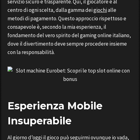
servizio sicuro e trasparente. Qui, il giocatore è al
centro di ogni scelta, dalla gamma dei
giochi
alle
metodi di pagamento. Questo approccio rispettoso e
consapevole è, secondo la mia esperienza, il
fondamento del vero spirito del gaming online italiano,
dove il divertimento deve sempre procedere insieme
con la responsabilità.
Esperienza Mobile
Insuperabile
Al giorno d’oggi il gioco può seguirmi ovunque io vada,