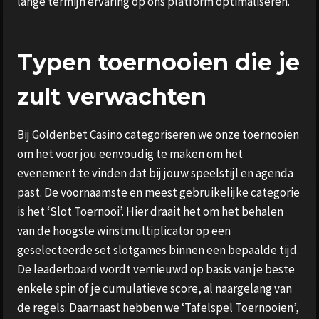
lange termijn ervaring op ons platform optimaliseren.
Typen toernooien die je
zult verwachten
Bij Goldenbet Casino categoriseren we onze toernooien
om het voor jou eenvoudig te maken om het
evenement te vinden dat bij jouw speelstijl en agenda
past. De voornaamste en meest gebruikelijke categorie
is het ‘Slot Toernooi’. Hier draait het om het behalen
van de hoogste winstmultiplicator op een
geselecteerde set slotgames binnen een bepaalde tijd.
De leaderboard wordt vernieuwd op basis van je beste
enkele spin of je cumulatieve score, al naargelang van
de regels. Daarnaast hebben we ‘Tafelspel Toernooien’,