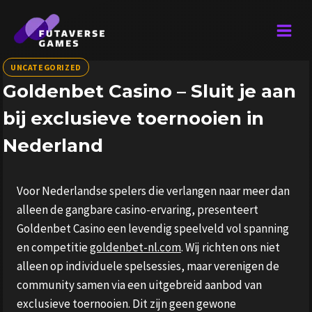
Skip
to
content
UNCATEGORIZED
Goldenbet Casino – Sluit je aan
bij exclusieve toernooien in
Nederland
Voor Nederlandse spelers die verlangen naar meer dan
alleen de gangbare casino-ervaring, presenteert
Goldenbet Casino een levendig speelveld vol spanning
en competitie
goldenbet-nl.com
. Wij richten ons niet
alleen op individuele spelsessies, maar verenigen de
community samen via een uitgebreid aanbod van
exclusieve toernooien. Dit zijn geen gewone