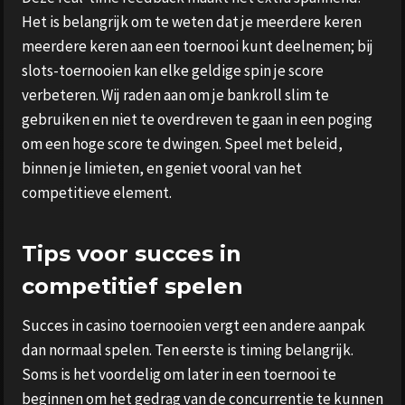
Het is belangrijk om te weten dat je meerdere keren
meerdere keren aan een toernooi kunt deelnemen; bij
slots-toernooien kan elke geldige spin je score
verbeteren. Wij raden aan om je bankroll slim te
gebruiken en niet te overdreven te gaan in een poging
om een hoge score te dwingen. Speel met beleid,
binnen je limieten, en geniet vooral van het
competitieve element.
Tips voor succes in
competitief spelen
Succes in casino toernooien vergt een andere aanpak
dan normaal spelen. Ten eerste is timing belangrijk.
Soms is het voordelig om later in een toernooi te
beginnen om het gedrag van de concurrentie te kunnen