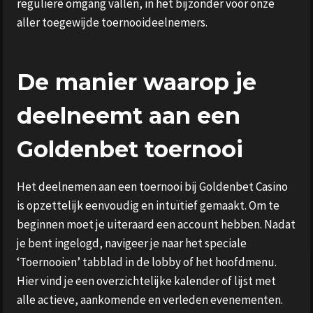
reguliere omgang vallen, in het bijzonder voor onze
aller toegewijde toernooideelnemers.
De manier waarop je
deelneemt aan een
Goldenbet toernooi
Het deelnemen aan een toernooi bij Goldenbet Casino
is opzettelijk eenvoudig en intuïtief gemaakt. Om te
beginnen moet je uiteraard een account hebben. Nadat
je bent ingelogd, navigeer je naar het speciale
‘Toernooien’ tabblad in de lobby of het hoofdmenu.
Hier vind je een overzichtelijke kalender of lijst met
alle actieve, aankomende en verleden evenementen.