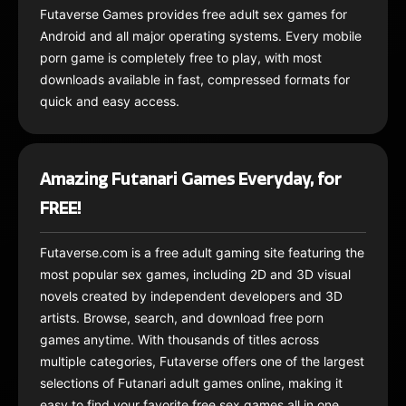
Futaverse Games provides free adult sex games for
Android and all major operating systems. Every mobile
porn game is completely free to play, with most
downloads available in fast, compressed formats for
quick and easy access.
Amazing Futanari Games Everyday, for
FREE!
Futaverse.com is a free adult gaming site featuring the
most popular sex games, including 2D and 3D visual
novels created by independent developers and 3D
artists. Browse, search, and download free porn
games anytime. With thousands of titles across
multiple categories, Futaverse offers one of the largest
selections of Futanari adult games online, making it
easy to find your favorite free sex games all in one