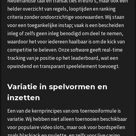
Nederlandse taal en transacties in euro’s, maar ook een
helder overzicht van regels, looptijden en ranking
criteria zonder ondoorzichtige voorwaarden. Wij staan
voor een toegankelijke instap; vaak is een bescheiden
inleg of zelfs geen inleg benodigd om deel te nemen,
waardoor het voor iedereen haalbaar is om de kick van
competitie te beleven. Onze software geeft real-time
tracking van je positie op het leaderboard, wat een
opwindend en transparant speelelement toevoegt.
Variatie in spelvormen en
inzetten
Een van de kernprincipes van ons toernooiformule is
variatie. Wij hebben niet alleen toernooien beschikbaar
voor populaire video slots, maar ook voor bordspellen
zoals blackjack en roulette, en zelfs voor live casino