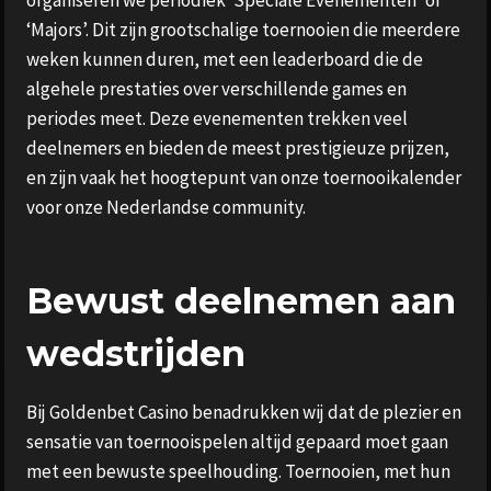
‘Majors’. Dit zijn grootschalige toernooien die meerdere
weken kunnen duren, met een leaderboard die de
algehele prestaties over verschillende games en
periodes meet. Deze evenementen trekken veel
deelnemers en bieden de meest prestigieuze prijzen,
en zijn vaak het hoogtepunt van onze toernooikalender
voor onze Nederlandse community.
Bewust deelnemen aan
wedstrijden
Bij Goldenbet Casino benadrukken wij dat de plezier en
sensatie van toernooispelen altijd gepaard moet gaan
met een bewuste speelhouding. Toernooien, met hun