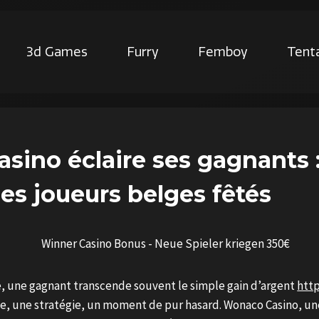
3d Games
Furry
Femboy
Tent
ino éclaire ses gagnants :
des joueurs belges fêtés
ne, une gagnant transcende souvent le simple gain d’argent
http
êve, une stratégie, un moment de pur hasard. Wonaco Casino, 