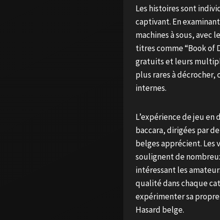
Les histoires sont indi
captivant. En examinant
machines à sous, avec l
titres comme “Book of 
gratuits et leurs multi
plus rares à décrocher, 
internes.
L’expérience de jeu en d
baccara, dirigées par de
belges apprécient. Les 
soulignent de nombreux 
intéressant les amateur
qualité dans chaque caté
expérimenter sa propre
Hasard belge.