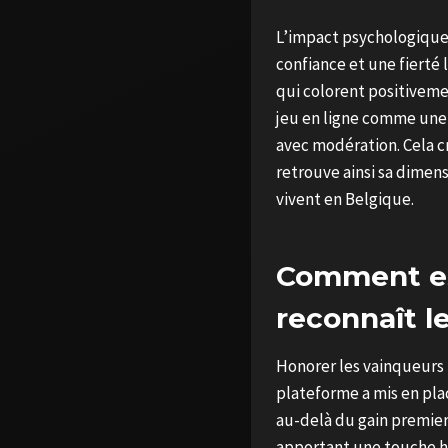
L’impact psychologique 
confiance et une fierté
qui colorent positivemen
jeu en ligne comme une 
avec modération. Cela c
retrouve ainsi sa dimens
vivent en Belgique.
Comment es
reconnaît l
Honorer les vainqueurs 
plateforme a mis en plac
au-delà du gain premier
apportant une touche hu