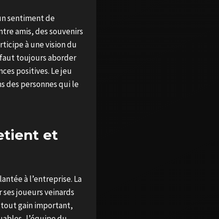
 un sentiment de
ntre amis, des souvenirs
rticipe à une vision du
 faut toujours aborder
ces positives. Le jeu
ons des personnes qui le
tient et
ntée à l’entreprise. La
r ses joueurs veinards
 tout gain important,
uables, l’équipe du