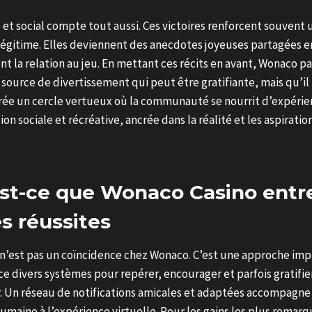
et social compte tout aussi. Ces victoires renforcent souvent
 légitime. Elles deviennent des anecdotes joyeuses partagées e
t la relation au jeu. En mettant ces récits en avant, Wonaco pa
source de divertissement qui peut être gratifiante, mais qu’il
rée un cercle vertueux où la communauté se nourrit d’expérien
ion sociale et récréative, ancrée dans la réalité et les aspirati
t-ce que Wonaco Casino entre
es réussites
n’est pas un coïncidence chez Wonaco. C’est une approche impla
e divers systèmes pour repérer, encourager et parfois gratifie
. Un réseau de notifications amicales et adaptées accompagne
maine à l’expérience virtuelle. Pour les gains les plus remarq