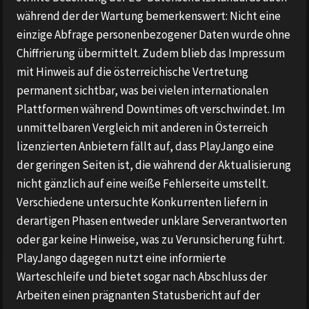
während der der Wartung bemerkenswert: Nicht eine
einzige Abfrage personenbezogener Daten wurde ohne
Chiffrierung übermittelt. Zudem blieb das Impressum
mit Hinweis auf die österreichische Vertretung
permanent sichtbar, was bei vielen internationalen
Plattformen während Downtimes oft verschwindet. Im
unmittelbaren Vergleich mit anderen in Österreich
lizenzierten Anbietern fällt auf, dass PlayJango eine
der geringen Seiten ist, die während der Aktualisierung
nicht gänzlich auf eine weiße Fehlerseite umstellt.
Verschiedene untersuchte Konkurrenten liefern in
derartigen Phasen entweder unklare Serverantworten
oder gar keine Hinweise, was zu Verunsicherung führt.
PlayJango dagegen nutzt eine informierte
Warteschleife und bietet sogar nach Abschluss der
Arbeiten einen prägnanten Statusbericht auf der