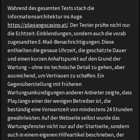
Während des gesamten Tests stach die
Informationsarchitektur ins Auge
https://playjangocasino.at/
. Der Tester prüfte nicht nur
die Echtzeit-Einblendungen, sondern auch die vorab
zugesandten E-Mail-Benachrichtigungen. Diese
enthielten die genaue Uhrzeit, die geschätzte Dauer
und einen kurzen Anhaltspunkt auf den Grund der
Wartung – ohne ins technische Detail zu gehen, aber
ausreichend, um Vertrauen zu schaffen. Ein
Gegenüberstellung mit früheren
Wartungsankündigungen anderer Anbieter zeigte, dass
PlayJango einer der wenigen Betreiber ist, die
beständig eine Vorwarnzeit von mindestens 24 Stunden
gewährleisten. Auf der Webseite selbst wurde das
Wartungsfenster nicht nur auf der Startseite, sondern
auch in einem eigenen Hilfeartikel beschrieben, der