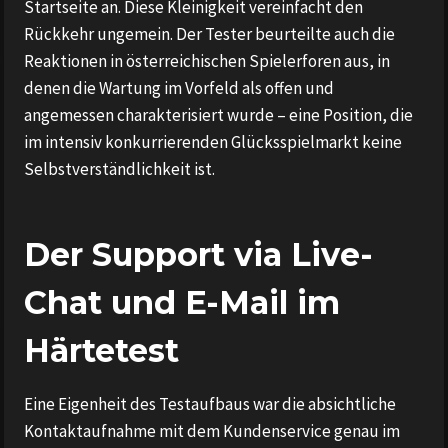
Startseite an. Diese Kleinigkeit vereinfacht den
Rückkehr ungemein. Der Tester beurteilte auch die
Reaktionen in österreichischen Spielerforen aus, in
denen die Wartung im Vorfeld als offen und
angemessen charakterisiert wurde – eine Position, die
im intensiv konkurrierenden Glücksspielmarkt keine
Selbstverständlichkeit ist.
Der Support via Live-
Chat und E-Mail im
Härtetest
Eine Eigenheit des Testaufbaus war die absichtliche
Kontaktaufnahme mit dem Kundenservice genau im