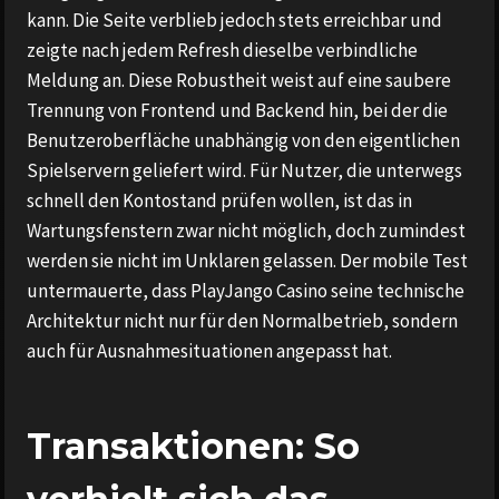
kann. Die Seite verblieb jedoch stets erreichbar und
zeigte nach jedem Refresh dieselbe verbindliche
Meldung an. Diese Robustheit weist auf eine saubere
Trennung von Frontend und Backend hin, bei der die
Benutzeroberfläche unabhängig von den eigentlichen
Spielservern geliefert wird. Für Nutzer, die unterwegs
schnell den Kontostand prüfen wollen, ist das in
Wartungsfenstern zwar nicht möglich, doch zumindest
werden sie nicht im Unklaren gelassen. Der mobile Test
untermauerte, dass PlayJango Casino seine technische
Architektur nicht nur für den Normalbetrieb, sondern
auch für Ausnahmesituationen angepasst hat.
Transaktionen: So