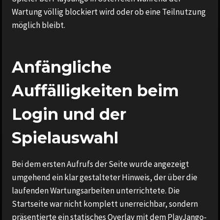
Wartung völlig blockiert wird oder ob eine Teilnutzung
möglich bleibt.
Anfängliche
Auffälligkeiten beim
Login und der
Spielauswahl
Bei dem ersten Aufrufs der Seite wurde angezeigt
umgehend ein klar gestalteter Hinweis, der über die
laufenden Wartungsarbeiten unterrichtete. Die
Startseite war nicht komplett unerreichbar, sondern
präsentierte ein statisches Overlay mit dem PlayJango-