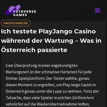
Skip
to
content
UNCATEGORIZED
Ich testete PlayJango Casino
während der Wartung – Was in
Österreich passierte
Eine Überprüfung in einer angekündigten
Wartungszeit ist der ultimative Härtetest für jede
Online-Spielplattform. Der Tester wählte, genau
diesen Moment zu ergreifen, um PlayJango Casino in
Österreich genau unter die Lupe zu nehmen. Trotz der
Tatsache, dass viele Spieler in solchen Zeitfenstern
sehnlichst auf die Wiederinbetriebnahme hoffen,