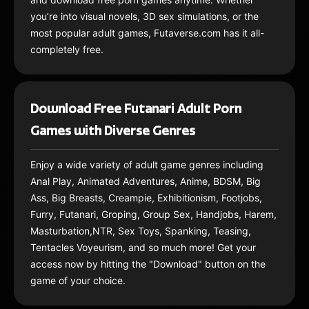
you’re into visual novels, 3D sex simulations, or the
most popular adult games, Futaverse.com has it all-
completely free.
Download Free Futanari Adult Porn
Games with Diverse Genres
Enjoy a wide variety of adult game genres including
Anal Play, Animated Adventures, Anime, BDSM, Big
Ass, Big Breasts, Creampie, Exhibitionism, Footjobs,
Furry, Futanari, Groping, Group Sex, Handjobs, Harem,
Masturbation,NTR, Sex Toys, Spanking, Teasing,
Tentacles Voyeurism, and so much more! Get your
access now by hitting the "Download" button on the
game of your choice.