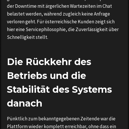
der Downtime mit ärgerlichen Wartezeiten im Chat
belastet werden, während zugleich keine Anfrage
verloren geht. Für österreichische Kunden zeigt sich
hier eine Servicephilosophie, die Zuverlässigkeit über
Schnelligkeit stellt.
Die Rückkehr des
Betriebs und die
Stabilität des Systems
danach
Pünktlich zum bekanntgegebenen Zeitende war die
Plattform wieder komplett erreichbar, ohne dass ein