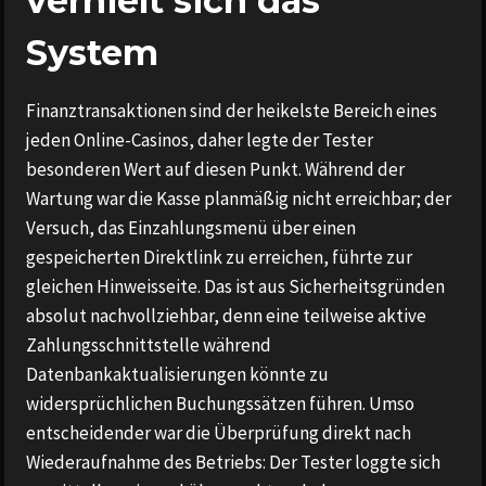
verhielt sich das
System
Finanztransaktionen sind der heikelste Bereich eines
jeden Online-Casinos, daher legte der Tester
besonderen Wert auf diesen Punkt. Während der
Wartung war die Kasse planmäßig nicht erreichbar; der
Versuch, das Einzahlungsmenü über einen
gespeicherten Direktlink zu erreichen, führte zur
gleichen Hinweisseite. Das ist aus Sicherheitsgründen
absolut nachvollziehbar, denn eine teilweise aktive
Zahlungsschnittstelle während
Datenbankaktualisierungen könnte zu
widersprüchlichen Buchungssätzen führen. Umso
entscheidender war die Überprüfung direkt nach
Wiederaufnahme des Betriebs: Der Tester loggte sich